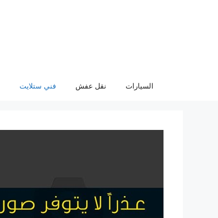
نتقل
لى
لمحتوى
السيارات
نقل عفش
فني ستلايت