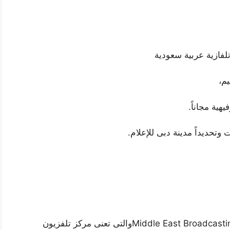
يم،
هية مجاناً.
 وتحديداً مدينة دبى للإعلام.
اسم (mbc) إم بى سى هو اختصار لـ: Middle East Broadcasting Centerوالتى تعنى مركز تلفزيون