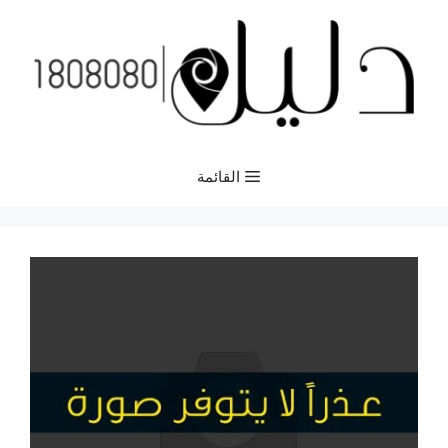
نتقل
لى
لمحتوى
القائمة