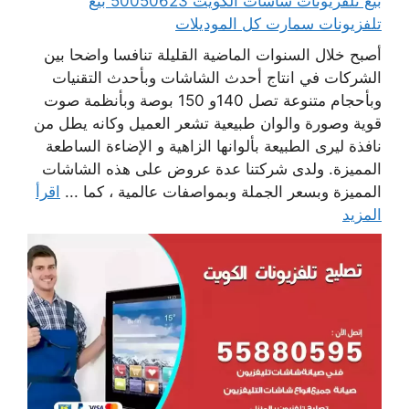
بيع تلفزيونات شاشات الكويت 50050623 بيع
تلفزيونات سمارت كل الموديلات
أصبح خلال السنوات الماضية القليلة تنافسا واضحا بين
الشركات في انتاج أحدث الشاشات وبأحدث التقنيات
وبأحجام متنوعة تصل 140و 150 بوصة وبأنظمة صوت
قوية وصورة والوان طبيعية تشعر العميل وكانه يطل من
نافذة ليرى الطبيعة بألوانها الزاهية و الإضاءة الساطعة
المميزة. ولدى شركتنا عدة عروض على هذه الشاشات
المميزة وبسعر الجملة وبمواصفات عالمية ، كما ...
اقرأ
المزيد