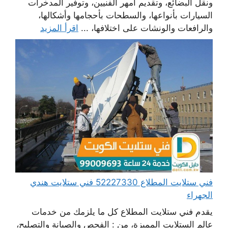
ونقل البضائع، وتقديم أمهر الفنيين، وتوفير المدخرات
السيارات بأنواعها، والسطحات بأحجامها وأشكالها،
والرافعات والونشات على اختلافها، ...
اقرأ المزيد
فني ستلايت المطلاع 52227330 فني ستلايت هندي
الجهراء
يقدم فني ستلايت المطلاع كل ما يلزمك من خدمات
عالم الستلايت المميزة، من : الفحص والصيانة والتصليح،