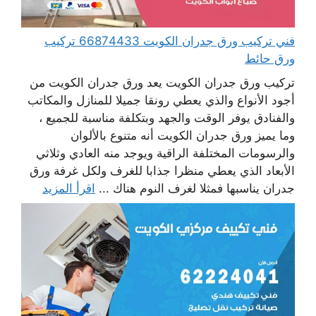
فني تركيب ورق جدران الكويت 66874433 تركيب
ورق حائط
تركيب ورق جدران الكويت يعد ورق جدران الكويت من
أجود الأنواع والذي يعطي رونقا جميلا للمنازل والمكاتب
والفنادق يوفر الوقت والجهد وبتكلفة مناسبة للجميع ،
وما يميز ورق جدران الكويت أنه متنوع بالألوان
والرسومات المختلفة الراقية ويوجد منه العادي وثلاثي
الأبعاد الذي يعطي منظرا جذابا للغرف ولكل غرفة ورق
جدران يناسبها فمثلا لغرف النوم هناك ...
اقرأ المزيد