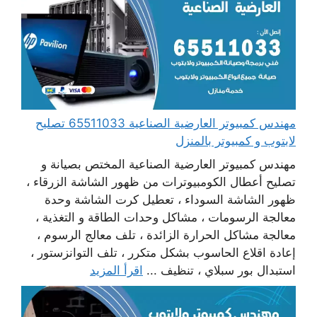
مهندس كمبيوتر العارضية الصناعية 65511033 تصليح
لابتوب و كمبيوتر بالمنزل
مهندس كمبيوتر العارضية الصناعية المختص بصيانة و
تصليح أعطال الكومبيوترات من ظهور الشاشة الزرقاء ،
ظهور الشاشة السوداء ، تعطيل كرت الشاشة وحدة
معالجة الرسومات ، مشاكل وحدات الطاقة و التغذية ،
معالجة مشاكل الحرارة الزائدة ، تلف معالج الرسوم ،
إعادة اقلاع الحاسوب بشكل متكرر ، تلف التوانزستور ،
استبدال بور سبلاي ، تنظيف ...
اقرأ المزيد