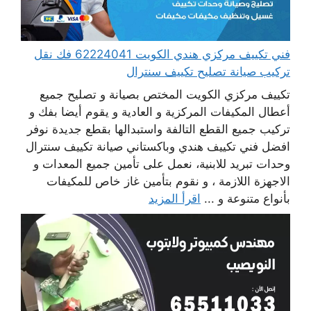
فني تكييف مركزي هندي الكويت 62224041 فك نقل
تركيب صيانة تصليح تكييف سنترال
تكييف مركزي الكويت المختص بصيانة و تصليح جميع
أعطال المكيفات المركزية و العادية و يقوم أيضا بفك و
تركيب جميع القطع التالفة واستبدالها بقطع جديدة نوفر
افضل فني تكييف هندي وباكستاني صيانة تكييف سنترال
وحدات تبريد للابنية، نعمل على تأمين جميع المعدات و
الاجهزة اللازمة ، و نقوم بتأمين غاز خاص للمكيفات
بأنواع متنوعة و ...
اقرأ المزيد