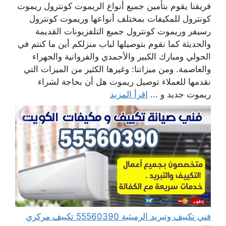
فريقنا يقوم بتأمين جميع أنواع الريموت كونترول ريموت
كونترول للمكيفات بمختلف أنواعها وريموت كونترول
رسيفر وريموت كونترول جميع التلفزيونات القديمة
والحديثة كما نقوم بتوصيلها لباب منزلكم أين ما كنتم في
الحولي ومبارك الكبير والأحمدي والفروانية والجهراء
والعاصمة. ومن ميزاتنا: وغيرها الكثير من الميزات التي
نقدمها للعملاء توصيل ريموت هل أن بحاجة لشراء
ريموت جديد و ...
اقرأ المزيد
فني تكييف وتبريد الرميثية 55560390 تكييف مركزي