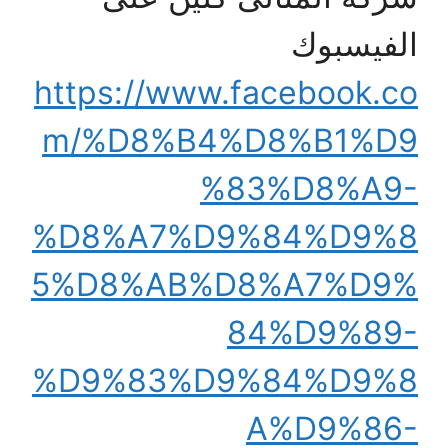
الفيسبوك
https://www.facebook.co
m/%D8%B4%D8%B1%D9
%83%D8%A9-
%D8%A7%D9%84%D9%8
5%D8%AB%D8%A7%D9%
84%D9%89-
%D9%83%D9%84%D9%8
A%D9%86-