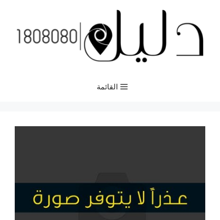
نتقل
لى
لمحتوى
القائمة