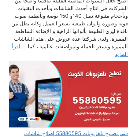
أصبح خلال السنوات الماضية القليلة تنافسا واضحا بين
الشركات في انتاج أحدث الشاشات وبأحدث التقنيات
وبأحجام متنوعة تصل 140و 150 بوصة وبأنظمة صوت
قوية وصورة والوان طبيعية تشعر العميل وكانه يطل من
نافذة ليرى الطبيعة بألوانها الزاهية و الإضاءة الساطعة
المميزة. ولدى شركتنا عدة عروض على هذه الشاشات
المميزة وبسعر الجملة وبمواصفات عالمية ، كما ...
اقرأ
المزيد
فني تصليح تلفزيونات 55880595 إصلاح شاشات