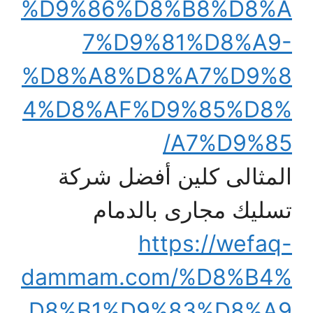
%D9%86%D8%B8%D8%A
7%D9%81%D8%A9-
%D8%A8%D8%A7%D9%8
4%D8%AF%D9%85%D8%
A7%D9%85/
المثالى كلين أفضل شركة
تسليك مجارى بالدمام
https://wefaq-
dammam.com/%D8%B4%
D8%B1%D9%83%D8%A9