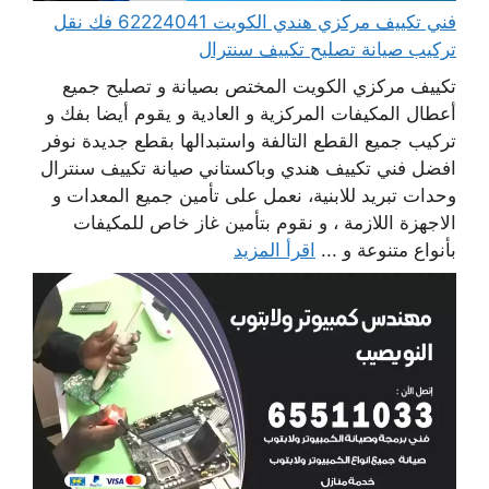
فني تكييف مركزي هندي الكويت 62224041 فك نقل
تركيب صيانة تصليح تكييف سنترال
تكييف مركزي الكويت المختص بصيانة و تصليح جميع
أعطال المكيفات المركزية و العادية و يقوم أيضا بفك و
تركيب جميع القطع التالفة واستبدالها بقطع جديدة نوفر
افضل فني تكييف هندي وباكستاني صيانة تكييف سنترال
وحدات تبريد للابنية، نعمل على تأمين جميع المعدات و
الاجهزة اللازمة ، و نقوم بتأمين غاز خاص للمكيفات
بأنواع متنوعة و ...
اقرأ المزيد