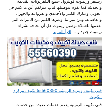
رسيفر وريموت كونترول جميع التلفزيونات القديمة
والحديثة كما نقوم بتوصيلها لباب منزلكم أين ما كنتم في
الحولي ومبارك الكبير والأحمدي والفروانية والجهراء
والعاصمة. ومن ميزاتنا: وغيرها الكثير من الميزات التي
نقدمها للعملاء توصيل ريموت هل أن بحاجة لشراء
ريموت جديد و ...
اقرأ المزيد
فني تكييف وتبريد الرميثية 55560390 تكييف مركزي
الكويت
فني تكييف الرميثية يقدم خدمات عديدة من خدمات