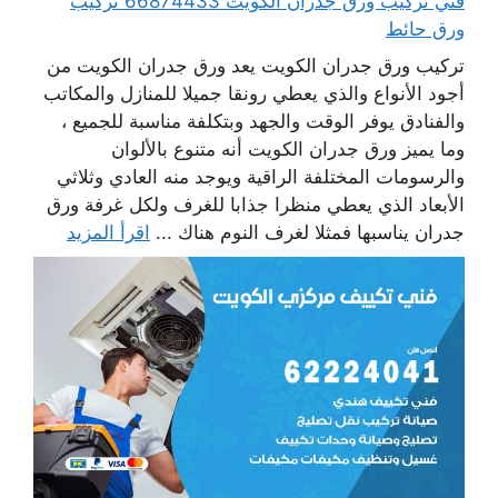
فني تركيب ورق جدران الكويت 66874433 تركيب
ورق حائط
تركيب ورق جدران الكويت يعد ورق جدران الكويت من
أجود الأنواع والذي يعطي رونقا جميلا للمنازل والمكاتب
والفنادق يوفر الوقت والجهد وبتكلفة مناسبة للجميع ،
وما يميز ورق جدران الكويت أنه متنوع بالألوان
والرسومات المختلفة الراقية ويوجد منه العادي وثلاثي
الأبعاد الذي يعطي منظرا جذابا للغرف ولكل غرفة ورق
جدران يناسبها فمثلا لغرف النوم هناك ...
اقرأ المزيد