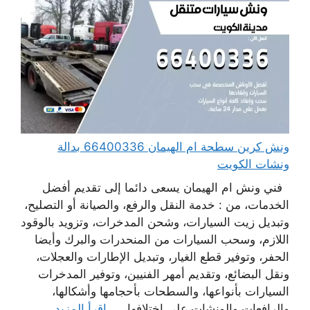
ونش كرين سطحة ام الهيمان 66400336 بدالة
ونشات الكويت
فني ونش ام الهيمان يسعى دائما إلى تقديم أفضل
الخدمات، من : خدمة النقل والرفع، والصيانة أو التصليح،
وتبديل زيت السيارات، وشحن المدخرات، وتزويد بالوقود
اللازم، وسحب السيارات من المنحدرات والبرك وأيضا
الحفر، وتوفير قطع الغيار، وتبديل الإطارات والعجلات،
ونقل البضائع، وتقديم أمهر الفنيين، وتوفير المدخرات
السيارات بأنواعها، والسطحات بأحجامها وأشكالها،
والرافعات والونشات على اختلافها، ...
اقرأ المزيد