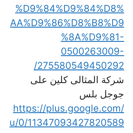
%D9%84%D9%84%D8%
AA%D9%86%D8%B8%D9
%8A%D9%81-
0500263009-
275580549450292/
شركة المثالى كلين على
جوجل بلس
https://plus.google.com/
u/0/11347093427820589