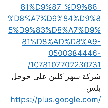
81%D9%87-%D9%88-
%D8%A7%D9%84%D9%8
5%D9%83%D8%A7%D9%
81%D8%AD%D8%A9-
0500384446-
1078107702230731/
شركة سهر كلين على جوجل
بلس
https://plus.google.com/