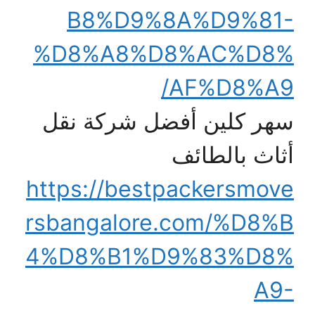
B8%D9%8A%D9%81-
%D8%A8%D8%AC%D8%
AF%D8%A9/
سهر كلين أفضل شركة نقل
أثاث بالطائف
https://bestpackersmove
rsbangalore.com/%D8%B
4%D8%B1%D9%83%D8%
A9-