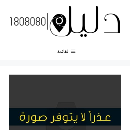
نتقل
لى
لمحتوى
القائمة