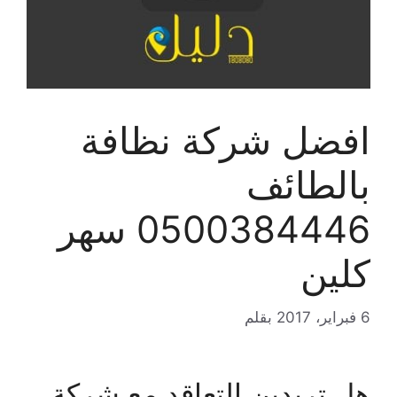
افضل شركة نظافة
بالطائف
0500384446 سهر
كلين
6 فبراير، 2017
بقلم
هل تريدين التعاقد مع شركة