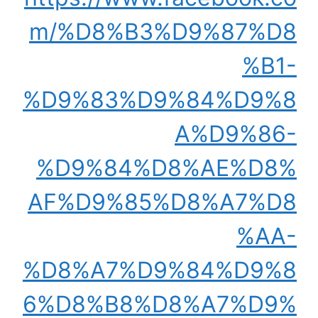
m/%D8%B3%D9%87%D8
%B1-
%D9%83%D9%84%D9%8
A%D9%86-
%D9%84%D8%AE%D8%
AF%D9%85%D8%A7%D8
%AA-
%D8%A7%D9%84%D9%8
6%D8%B8%D8%A7%D9%