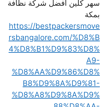
سهر كلين أفضل شركة نظافة
بمكة
https://bestpackersmove
rsbangalore.com/%D8%B
4%D8%B1%D9%83%D8%
A9-
%D8%AA%D9%86%D8%
B8%D9%8A%D9%81-
%D8%A8%D9%8A%D9%
88%D8%AA-