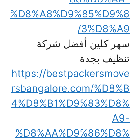
%D8%A8%D9%85%D9%8
3%D8%A9/
سهر كلين أفضل شركة
تنظيف بجدة
https://bestpackersmove
rsbangalore.com/%D8%B
4%D8%B1%D9%83%D8%
A9-
%D8%AA%D9%86%D8%