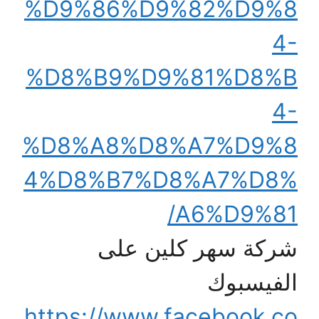
%D9%86%D9%82%D9%8
4-
%D8%B9%D9%81%D8%B
4-
%D8%A8%D8%A7%D9%8
4%D8%B7%D8%A7%D8%
A6%D9%81/
شركة سهر كلين على
الفيسبوك
https://www.facebook.co