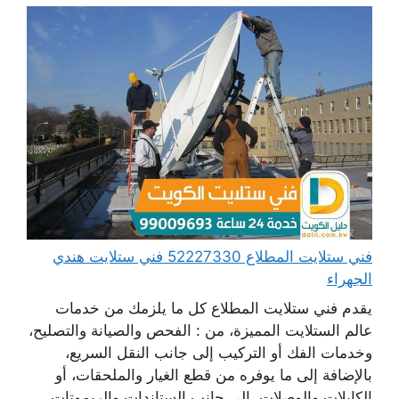
فني ستلايت المطلاع 52227330 فني ستلايت هندي
الجهراء
يقدم فني ستلايت المطلاع كل ما يلزمك من خدمات
عالم الستلايت المميزة، من : الفحص والصيانة والتصليح،
وخدمات الفك أو التركيب إلى جانب النقل السريع،
بالإضافة إلى ما يوفره من قطع الغيار والملحقات، أو
الكابلات والوصلات، إلى جانب الستاندات والريموتات،