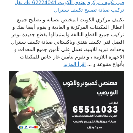
فني تكييف مركزي هندي الكويت 62224041 فك نقل
تركيب صيانة تصليح تكييف سنترال
تكييف مركزي الكويت المختص بصيانة و تصليح جميع
أعطال المكيفات المركزية و العادية و يقوم أيضا بفك و
تركيب جميع القطع التالفة واستبدالها بقطع جديدة نوفر
افضل فني تكييف هندي وباكستاني صيانة تكييف سنترال
وحدات تبريد للابنية، نعمل على تأمين جميع المعدات و
الاجهزة اللازمة ، و نقوم بتأمين غاز خاص للمكيفات
بأنواع متنوعة و ...
اقرأ المزيد