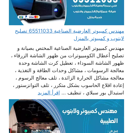
مهندس كمبيوتر العارضية الصناعية 65511033 تصليح
لابتوب و كمبيوتر بالمنزل
مهندس كمبيوتر العارضية الصناعية المختص بصيانة و
تصليح أعطال الكومبيوترات من ظهور الشاشة الزرقاء ،
ظهور الشاشة السوداء ، تعطيل كرت الشاشة وحدة
معالجة الرسومات ، مشاكل وحدات الطاقة و التغذية ،
معالجة مشاكل الحرارة الزائدة ، تلف معالج الرسوم ،
إعادة اقلاع الحاسوب بشكل متكرر ، تلف التوانزستور ،
استبدال بور سبلاي ، تنظيف ...
اقرأ المزيد