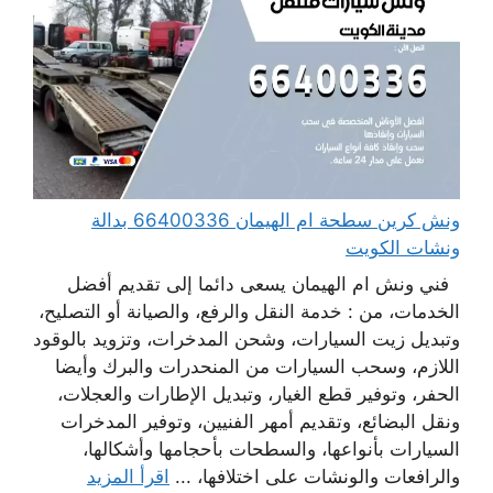
ونش كرين سطحة ام الهيمان 66400336 بدالة
ونشات الكويت
فني ونش ام الهيمان يسعى دائما إلى تقديم أفضل
الخدمات، من : خدمة النقل والرفع، والصيانة أو التصليح،
وتبديل زيت السيارات، وشحن المدخرات، وتزويد بالوقود
اللازم، وسحب السيارات من المنحدرات والبرك وأيضا
الحفر، وتوفير قطع الغيار، وتبديل الإطارات والعجلات،
ونقل البضائع، وتقديم أمهر الفنيين، وتوفير المدخرات
السيارات بأنواعها، والسطحات بأحجامها وأشكالها،
والرافعات والونشات على اختلافها، ...
اقرأ المزيد