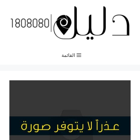
نتقل
لى
لمحتوى
القائمة