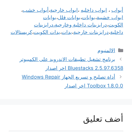
أبواب
،
ابواب داخليه
،
ابواب خارجية
،
أبواب خشب
،
ابواب خشبية
،
بوابات
،
بوابات فلل
،
بوابات
الكويت
،
درابزينات داخلية وخارجية،
درابزينات
داخلية
،
درابزينات خارجية
،
يدات
،
يدات الكويت
،
كريستالات
التصنيفات
الالمنيوم
برنامج تشغيل تطبيقات الاندرويد على الكمبيوتر
Bluestacks 2.5.97.6358 اخر اصدار
أداة تصليح و تسريع الجهاز Windows Repair
Toolbox 1.8.0.0 اخر اصدار
أضف تعليق