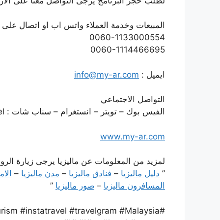
لطلب حجز البرنامج يرجى التواصل معنا على الارقا
المبيعات وخدمة العملاء واتس اب او اتصال على :
0060-1133000554
0060-1114466695
ايميل :
info@my-ar.com
التواصل الاجتماعي
الفيس بوك – تويتر – انستغرام – سناب شات : shawatetravel
www.my-ar.com
لمزيد من المعلومات عن ماليزيا يرجى زيارة الرواب
”
دليل ماليزيا
–
فنادق ماليزيا
–
مدن ماليزيا
–
الام
المسافرون ماليزيا
–
صور ماليزيا
”
ourism #instatravel #travelgram #Malaysia