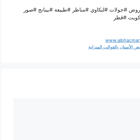
روض #جولات #لنكاوي #مناظر #طبيعة #بينانج #صور
#كويت #قطر
يض الأسنان بالقوالب المنزلية