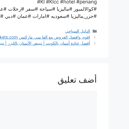
#Kl #Klcc #hotel #penang
#كوالالمبور #ماليزيا #سياحة #سفر #رحلات #ع
#جزر_ماليزيا #سعوديه #امارات #عمان #دبي 
التصنيفات
الدليل السياحي
اقوى وافضل العروض مع الفا سي ماركتس www.alphacmarkets.com
أفضل عيادة أسنان بالكويت | تبييض الأسنان بالليزر | تبب
أضف تعليق
تعليق