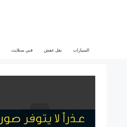
نتقل
لى
لمحتوى
السيارات
نقل عفش
فني ستلايت