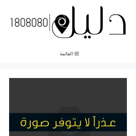
نتقل
لى
لمحتوى
القائمة