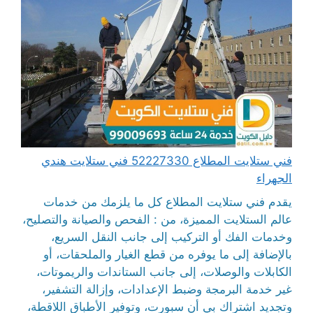
فني ستلايت المطلاع 52227330 فني ستلايت هندي
الجهراء
يقدم فني ستلايت المطلاع كل ما يلزمك من خدمات
عالم الستلايت المميزة، من : الفحص والصيانة والتصليح،
وخدمات الفك أو التركيب إلى جانب النقل السريع،
بالإضافة إلى ما يوفره من قطع الغيار والملحقات، أو
الكابلات والوصلات، إلى جانب الستاندات والريموتات،
غير خدمة البرمجة وضبط الإعدادات، وإزالة التشفير،
وتجديد اشتراك بي أن سبورت، وتوفير الأطباق اللاقطة،