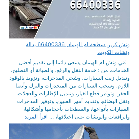
ونش كرين سطحة ام الهيمان 66400336 بدالة
ونشات الكويت
فني ونش ام الهيمان يسعى دائما إلى تقديم أفضل
الخدمات، من : خدمة النقل والرفع، والصيانة أو التصليح،
وتبديل زيت السيارات، وشحن المدخرات، وتزويد بالوقود
اللازم، وسحب السيارات من المنحدرات والبرك وأيضا
الحفر، وتوفير قطع الغيار، وتبديل الإطارات والعجلات،
ونقل البضائع، وتقديم أمهر الفنيين، وتوفير المدخرات
السيارات بأنواعها، والسطحات بأحجامها وأشكالها،
والرافعات والونشات على اختلافها، ...
اقرأ المزيد