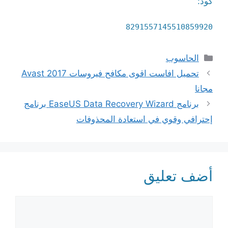
كود:
8291557145510859920
التصنيفات
الحاسوب
تحميل افاست اقوى مكافح فيروسات 2017 Avast
مجانا
برنامج EaseUS Data Recovery Wizard برنامج
إحترافي وقوي في استعادة المحذوفات
أضف تعليق
تعليق