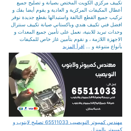
تكييف مركزي الكويت المختص بصيانة و تصليح جميع
أعطال المكيفات المركزية و العادية و يقوم أيضا بفك و
تركيب جميع القطع التالفة واستبدالها بقطع جديدة نوفر
افضل فني تكييف هندي وباكستاني صيانة تكييف سنترال
وحدات تبريد للابنية، نعمل على تأمين جميع المعدات و
الاجهزة اللازمة ، و نقوم بتأمين غاز خاص للمكيفات
بأنواع متنوعة و ...
اقرأ المزيد
مهندس كمبيوتر النويصيب 65511033 تصليح لابتوب و
كمبيوتر بالمنزل