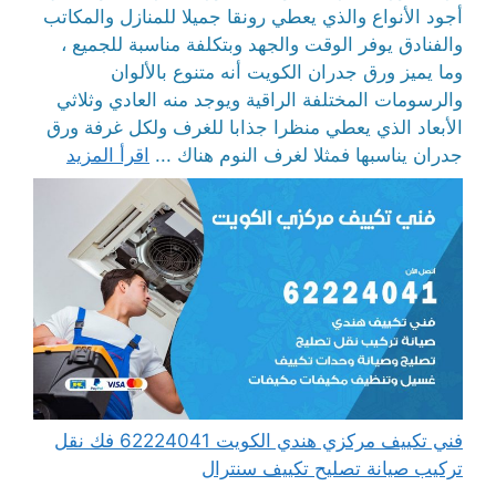
أجود الأنواع والذي يعطي رونقا جميلا للمنازل والمكاتب
والفنادق يوفر الوقت والجهد وبتكلفة مناسبة للجميع ،
وما يميز ورق جدران الكويت أنه متنوع بالألوان
والرسومات المختلفة الراقية ويوجد منه العادي وثلاثي
الأبعاد الذي يعطي منظرا جذابا للغرف ولكل غرفة ورق
جدران يناسبها فمثلا لغرف النوم هناك ...
اقرأ المزيد
فني تكييف مركزي هندي الكويت 62224041 فك نقل
تركيب صيانة تصليح تكييف سنترال