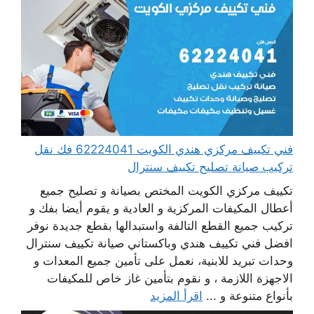
فني تكييف مركزي هندي الكويت 62224041 فك نقل
تركيب صيانة تصليح تكييف سنترال
تكييف مركزي الكويت المختص بصيانة و تصليح جميع
أعطال المكيفات المركزية و العادية و يقوم أيضا بفك و
تركيب جميع القطع التالفة واستبدالها بقطع جديدة نوفر
افضل فني تكييف هندي وباكستاني صيانة تكييف سنترال
وحدات تبريد للابنية، نعمل على تأمين جميع المعدات و
الاجهزة اللازمة ، و نقوم بتأمين غاز خاص للمكيفات
بأنواع متنوعة و ...
اقرأ المزيد