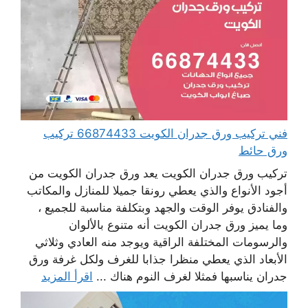
فني تركيب ورق جدران الكويت 66874433 تركيب
ورق حائط
تركيب ورق جدران الكويت يعد ورق جدران الكويت من
أجود الأنواع والذي يعطي رونقا جميلا للمنازل والمكاتب
والفنادق يوفر الوقت والجهد وبتكلفة مناسبة للجميع ،
وما يميز ورق جدران الكويت أنه متنوع بالألوان
والرسومات المختلفة الراقية ويوجد منه العادي وثلاثي
الأبعاد الذي يعطي منظرا جذابا للغرف ولكل غرفة ورق
جدران يناسبها فمثلا لغرف النوم هناك ...
اقرأ المزيد