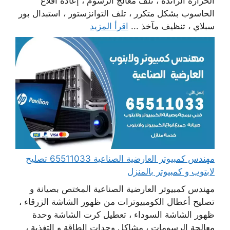
الحرارة الزائدة ، تلف معالج الرسوم ، إعادة اقلاع
الحاسوب بشكل متكرر ، تلف التوانزستور ، استبدال بور
سبلاي ، تنظيف مآخذ ...
اقرأ المزيد
مهندس كمبيوتر العارضية الصناعية 65511033 تصليح
لابتوب و كمبيوتر بالمنزل
مهندس كمبيوتر العارضية الصناعية المختص بصيانة و
تصليح أعطال الكومبيوترات من ظهور الشاشة الزرقاء ،
ظهور الشاشة السوداء ، تعطيل كرت الشاشة وحدة
معالجة الرسومات ، مشاكل وحدات الطاقة و التغذية ،