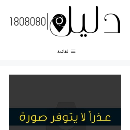
نتقل
لى
لمحتوى
القائمة