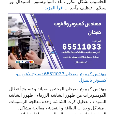
الحاسوب بشكل متكرر ، تلف التوانزستور ، استبدال بور
سبلاي ، تنظيف مآخذ ...
اقرأ المزيد
مهندس كمبيوتر صبحان 65511033 تصليح لابتوب و
كمبيوتر بالمنزل
مهندس كمبيوتر صبحان المختص بصيانة و تصليح أعطال
الكومبيوترات من ظهور الشاشة الزرقاء ، ظهور الشاشة
السوداء ، تعطيل كرت الشاشة وحدة معالجة الرسومات
، مشاكل وحدات الطاقة و التغذية ، معالجة مشاكل