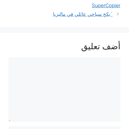
SuperCopier
`بكج سياحي عائلي في ماليزيا
أضف تعليق
تعليق