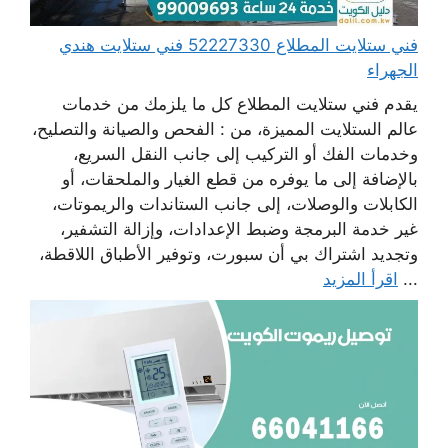
فني ستلايت المطلاع 52227330 فني ستلايت هندي
الجهراء
يقدم فني ستلايت المطلاع كل ما يلزمك من خدمات
عالم الستلايت المميزة، من : الفحص والصيانة والتصليح،
وخدمات الفك أو التركيب إلى جانب النقل السريع،
بالإضافة إلى ما يوفره من قطع الغيار والملحقات، أو
الكابلات والوصلات، إلى جانب الستاندات والريموتات،
غير خدمة البرمجة وضبط الإعدادات، وإزالة التشفير،
وتجديد اشتراك بي أن سبورت، وتوفير الأطباق اللاقطة،
...
اقرأ المزيد