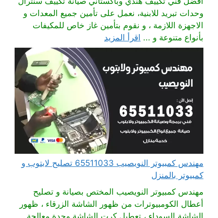
افضل فني تكييف هندي وباكستاني صيانة تكييف سنترال
وحدات تبريد للابنية، نعمل على تأمين جميع المعدات و
الاجهزة اللازمة ، و نقوم بتأمين غاز خاص للمكيفات
بأنواع متنوعة و ...
اقرأ المزيد
مهندس كمبيوتر النويصيب 65511033 تصليح لابتوب و
كمبيوتر بالمنزل
مهندس كمبيوتر النويصيب المختص بصيانة و تصليح
أعطال الكومبيوترات من ظهور الشاشة الزرقاء ، ظهور
الشاشة السوداء ، تعطيل كرت الشاشة وحدة معالجة