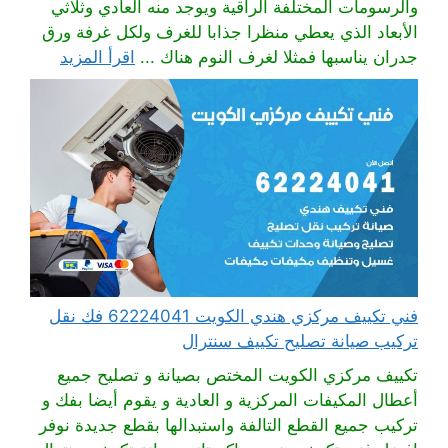
والرسومات المختلفة الراقية ويوجد منه العادي وثلاثي
الأبعاد الذي يعطي منظرا جذابا للغرف ولكل غرفة ورق
جدران يناسبها فمثلا لغرف النوم هناك ...
اقرأ المزيد
فني تكييف مركزي هندي الكويت 62224041 فك نقل
تركيب صيانة تصليح تكييف سنترال
تكييف مركزي الكويت المختص بصيانة و تصليح جميع
أعطال المكيفات المركزية و العادية و يقوم أيضا بفك و
تركيب جميع القطع التالفة واستبدالها بقطع جديدة نوفر