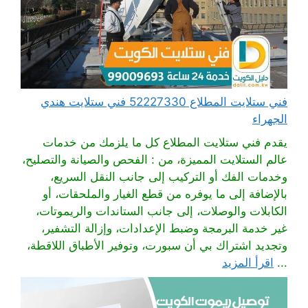
فني ستلايت المطلاع 52227330 فني ستلايت هندي
الجهراء
يقدم فني ستلايت المطلاع كل ما يلزمك من خدمات
عالم الستلايت المميزة، من : الفحص والصيانة والتصليح،
وخدمات الفك أو التركيب إلى جانب النقل السريع،
بالإضافة إلى ما يوفره من قطع الغيار والملحقات، أو
الكابلات والوصلات، إلى جانب الستاندات والريموتات،
غير خدمة البرمجة وضبط الإعدادات، وإزالة التشفير،
وتجديد اشتراك بي أن سبورت، وتوفير الأطباق اللاقطة،
...
اقرأ المزيد