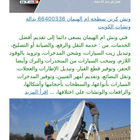
ونش كرين سطحة ام الهيمان 66400336 بدالة
ونشات الكويت
فني ونش ام الهيمان يسعى دائما إلى تقديم أفضل
الخدمات، من : خدمة النقل والرفع، والصيانة أو التصليح،
وتبديل زيت السيارات، وشحن المدخرات، وتزويد بالوقود
اللازم، وسحب السيارات من المنحدرات والبرك وأيضا
الحفر، وتوفير قطع الغيار، وتبديل الإطارات والعجلات،
ونقل البضائع، وتقديم أمهر الفنيين، وتوفير المدخرات
السيارات بأنواعها، والسطحات بأحجامها وأشكالها،
والرافعات والونشات على اختلافها، ...
اقرأ المزيد