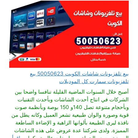
بيع تلفزيونات شاشات الكويت 50050623 بيع
تلفزيونات سمارت كل الموديلات
أصبح خلال السنوات الماضية القليلة تنافسا واضحا بين
الشركات في انتاج أحدث الشاشات وبأحدث التقنيات
وبأحجام متنوعة تصل 140و 150 بوصة وبأنظمة صوت
قوية وصورة والوان طبيعية تشعر العميل وكانه يطل من
نافذة ليرى الطبيعة بألوانها الزاهية و الإضاءة الساطعة
المميزة. ولدى شركتنا عدة عروض على هذه الشاشات
المميزة وبسعر الجملة وبمواصفات عالمية ، كما ...
اقرأ