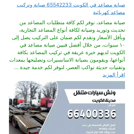
صيانة مصاعد في الكويت 65542233 صيانة وتركيب
مصاعد كهربائية
صيانة مصاعد، نوفر لكم كافة متطلبات المصاعد من
تحديث وتوريد وصيانة لكافة أنواع المصاعد التجارية،
وبأقل الأسعار ونقدم لكم ضمان على التركيب يصل إلى
١٠ سنوات، من خلال أفضل فنيين صيانة مصاعد في
الكويت لديهم خبرة عريقة في تركيب المصاعد بكافة
أنواعها، ويقومون بصيانة الاسانسيرات وتصليحها بمعدات
وتقنيات حديثة تواكب العصر، لنوفر لكم خدمة جيدة ...
اقرأ المزيد