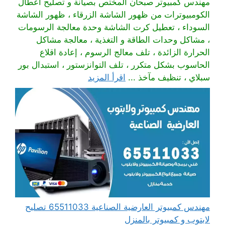
مهندس كمبيوتر صبحان المختص بصيانة و تصليح أعطال
الكومبيوترات من ظهور الشاشة الزرقاء ، ظهور الشاشة
السوداء ، تعطيل كرت الشاشة وحدة معالجة الرسومات
، مشاكل وحدات الطاقة و التغذية ، معالجة مشاكل
الحرارة الزائدة ، تلف معالج الرسوم ، إعادة اقلاع
الحاسوب بشكل متكرر ، تلف التوانزستور ، استبدال بور
سبلاي ، تنظيف مآخذ ...
اقرأ المزيد
مهندس كمبيوتر العارضية الصناعية 65511033 تصليح
لابتوب و كمبيوتر بالمنزل