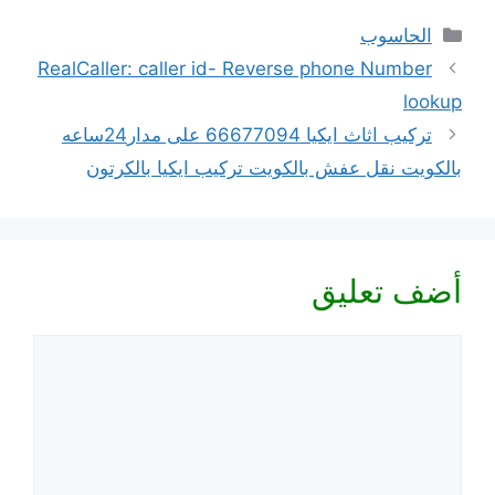
التصنيفات
الحاسوب
RealCaller: caller id- Reverse phone Number
lookup
تركيب اثاث ايكيا 66677094 على مدار24ساعه
بالكويت نقل عفش بالكويت تركيب ايكيا بالكرتون
أضف تعليق
تعليق