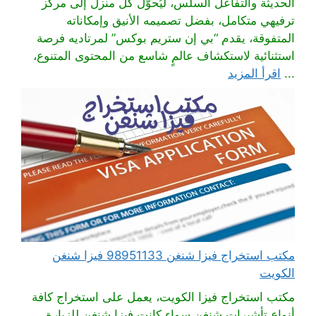
الحديثة والتفاعل السلس، ليُحوّل كل منزل إلى مركز
ترفيهي متكامل، بفضل تصميمه الأنيق وإمكاناته
المتفوقة، يقدم “بي إن ستريم بوكس” لمرتاديه فرصة
استثنائية لاستكشاف عالمٍ شاسع من المحتوى المتنوع،
...
اقرأ المزيد
مكتب استخراج فيزا شنغن 98951133 فيزا شنغن
الكويت
مكتب استخراج فيزا الكويت، يعمل على استخراج كافة
أنواع تأشيرات شنغن سواء كانت فيزا شنغن للزيارة