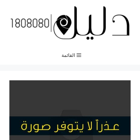
نتقل
لى
لمحتوى
القائمة