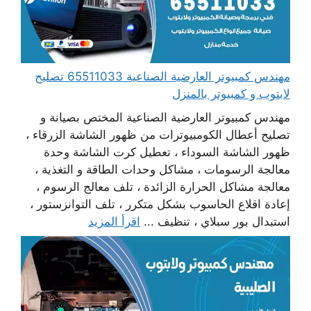
مهندس كمبيوتر العارضية الصناعية 65511033 تصليح
لابتوب و كمبيوتر بالمنزل
مهندس كمبيوتر العارضية الصناعية المختص بصيانة و
تصليح أعطال الكومبيوترات من ظهور الشاشة الزرقاء ،
ظهور الشاشة السوداء ، تعطيل كرت الشاشة وحدة
معالجة الرسومات ، مشاكل وحدات الطاقة و التغذية ،
معالجة مشاكل الحرارة الزائدة ، تلف معالج الرسوم ،
إعادة اقلاع الحاسوب بشكل متكرر ، تلف التوانزستور ،
استبدال بور سبلاي ، تنظيف ...
اقرأ المزيد