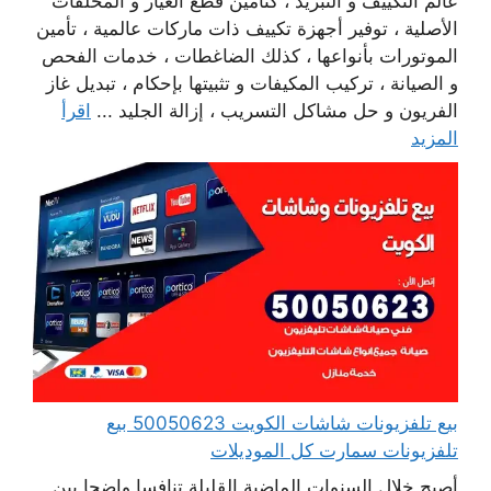
عالم التكييف و التبريد ، كتأمين قطع الغيار و المحلقات
الأصلية ، توفير أجهزة تكييف ذات ماركات عالمية ، تأمين
الموتورات بأنواعها ، كذلك الضاغطات ، خدمات الفحص
و الصيانة ، تركيب المكيفات و تثبيتها بإحكام ، تبديل غاز
الفريون و حل مشاكل التسريب ، إزالة الجليد ...
اقرأ
المزيد
بيع تلفزيونات شاشات الكويت 50050623 بيع
تلفزيونات سمارت كل الموديلات
أصبح خلال السنوات الماضية القليلة تنافسا واضحا بين