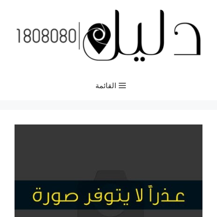
نتقل
لى
لمحتوى
القائمة