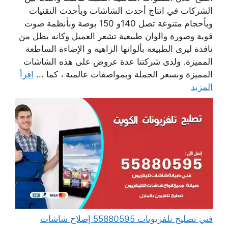
الشركات في انتاج أحدث الشاشات وبأحدث التقنيات
وبأحجام متنوعة تصل 140و 150 بوصة وبأنظمة صوت
قوية وصورة والوان طبيعية تشعر العميل وكانه يطل من
نافذة ليرى الطبيعة بألوانها الزاهية و الإضاءة الساطعة
المميزة. ولدى شركتنا عدة عروض على هذه الشاشات
المميزة وبسعر الجملة وبمواصفات عالمية ، كما ...
اقرأ
المزيد
فني تصليح تلفزيونات 55880595 إصلاح شاشات