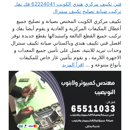
فني تكييف مركزي هندي الكويت 62224041 فك نقل
تركيب صيانة تصليح تكييف سنترال
تكييف مركزي الكويت المختص بصيانة و تصليح جميع
أعطال المكيفات المركزية و العادية و يقوم أيضا بفك و
تركيب جميع القطع التالفة واستبدالها بقطع جديدة نوفر
افضل فني تكييف هندي وباكستاني صيانة تكييف سنترال
وحدات تبريد للابنية، نعمل على تأمين جميع المعدات و
الاجهزة اللازمة ، و نقوم بتأمين غاز خاص للمكيفات
بأنواع متنوعة و ...
اقرأ المزيد