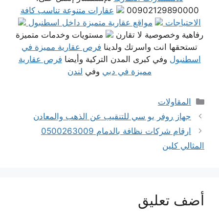
00902129890000
عقارات متنوعة تناسب كافة
الاحتياجات
مواقع عقارية متميزة داخل اسطنبول
رفاهية وخصوصية لا تقارن
مستويات وخدمات متميزة
تستحقها انت واسرتك ولدينا
فرص عقارية مميزة في
اسطنبول
وفي كبرى المدن التركية وأيضا
فرص عقارية
مميزة في دبي
وفي
لندن
التصنيفات
المقاولات
جهاز روفر يو سي للتنقيب عن الذهب والمعادن
ارقام شركات نظافة بالدمام 0500263009
المثالي كلين
أضف تعليق