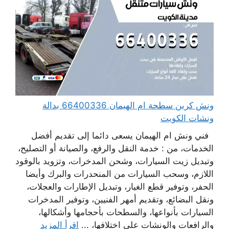
ونش كرين سطحة ام الهيمان 66400336 بدالة
ونشات الكويت
فني ونش ام الهيمان يسعى دائما إلى تقديم أفضل
الخدمات، من : خدمة النقل والرفع، والصيانة أو التصليح،
وتبديل زيت السيارات، وشحن المدخرات، وتزويد بالوقود
اللازم، وسحب السيارات من المنحدرات والبرك وأيضا
الحفر، وتوفير قطع الغيار، وتبديل الإطارات والعجلات،
ونقل البضائع، وتقديم أمهر الفنيين، وتوفير المدخرات
السيارات بأنواعها، والسطحات بأحجامها وأشكالها،
والرافعات والونشات على اختلافها، ...
اقرأ المزيد