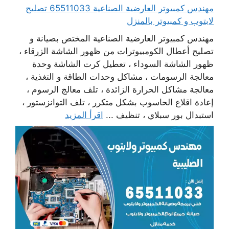
مهندس كمبيوتر العارضية الصناعية 65511033 تصليح
لابتوب و كمبيوتر بالمنزل
مهندس كمبيوتر العارضية الصناعية المختص بصيانة و
تصليح أعطال الكومبيوترات من ظهور الشاشة الزرقاء ،
ظهور الشاشة السوداء ، تعطيل كرت الشاشة وحدة
معالجة الرسومات ، مشاكل وحدات الطاقة و التغذية ،
معالجة مشاكل الحرارة الزائدة ، تلف معالج الرسوم ،
إعادة اقلاع الحاسوب بشكل متكرر ، تلف التوانزستور ،
استبدال بور سبلاي ، تنظيف ...
اقرأ المزيد