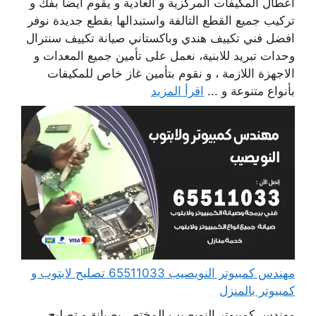
أعطال المكيفات المركزية و العادية و يقوم أيضا بفك و
تركيب جميع القطع التالفة واستبدالها بقطع جديدة نوفر
افضل فني تكييف هندي وباكستاني صيانة تكييف سنترال
وحدات تبريد للابنية، نعمل على تأمين جميع المعدات و
الاجهزة اللازمة ، و نقوم بتأمين غاز خاص للمكيفات
بأنواع متنوعة و ...
اقرأ المزيد
مهندس كمبيوتر النويصيب 65511033 تصليح لابتوب و
كمبيوتر بالمنزل
مهندس كمبيوتر النويصيب المختص بصيانة و تصليح