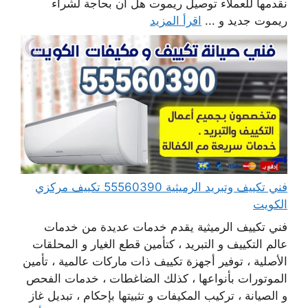
نقدمها للعملاء توصيل ريموت هل أن بحاجة لشراء
ريموت جديد و ...
اقرأ المزيد
فني تكييف وتبريد الرميثية 55560390 تكييف مركزي
الكويت
فني تكييف الرميثية يقدم خدمات عديدة من خدمات
عالم التكييف و التبريد ، كتأمين قطع الغيار و المحلقات
الأصلية ، توفير أجهزة تكييف ذات ماركات عالمية ، تأمين
الموتورات بأنواعها ، كذلك الضاغطات ، خدمات الفحص
و الصيانة ، تركيب المكيفات و تثبيتها بإحكام ، تبديل غاز