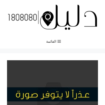
نتقل
لى
لمحتوى
القائمة