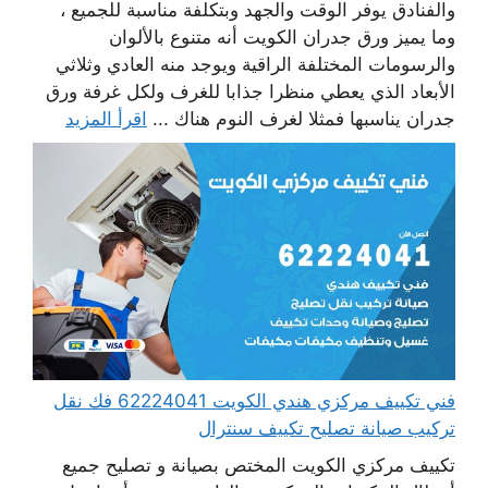
والفنادق يوفر الوقت والجهد وبتكلفة مناسبة للجميع ،
وما يميز ورق جدران الكويت أنه متنوع بالألوان
والرسومات المختلفة الراقية ويوجد منه العادي وثلاثي
الأبعاد الذي يعطي منظرا جذابا للغرف ولكل غرفة ورق
جدران يناسبها فمثلا لغرف النوم هناك ...
اقرأ المزيد
فني تكييف مركزي هندي الكويت 62224041 فك نقل
تركيب صيانة تصليح تكييف سنترال
تكييف مركزي الكويت المختص بصيانة و تصليح جميع