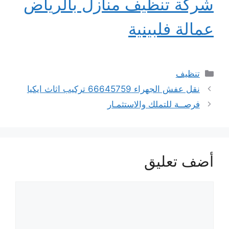
شركة تنظيف منازل بالرياض
عمالة فلبينية
التصنيفات
تنظيف
نقل عفش الجهراء 66645759 تركيب اثاث ايكيا
فرصــة للتملك والاستثمـار
أضف تعليق
تعليق