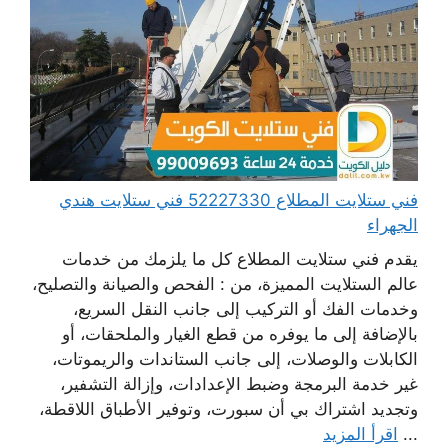
فني ستلايت المطلاع 52227330 فني ستلايت هندي
الجهراء
يقدم فني ستلايت المطلاع كل ما يلزمك من خدمات
عالم الستلايت المميزة، من : الفحص والصيانة والتصليح،
وخدمات الفك أو التركيب إلى جانب النقل السريع،
بالإضافة إلى ما يوفره من قطع الغيار والملحقات، أو
الكابلات والوصلات، إلى جانب الستاندات والريموتات،
غير خدمة البرمجة وضبط الإعدادات، وإزالة التشفير،
وتجديد اشتراك بي أن سبورت، وتوفير الأطباق اللاقطة،
...
اقرأ المزيد