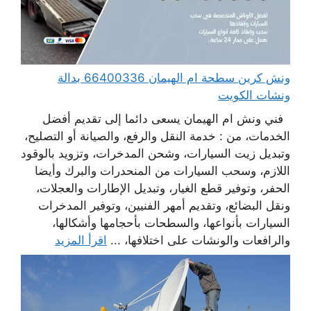
ونش كرين سطحة ام الهيمان 66400336 بدالة
ونشات الكويت
فني ونش ام الهيمان يسعى دائما إلى تقديم أفضل
الخدمات، من : خدمة النقل والرفع، والصيانة أو التصليح،
وتبديل زيت السيارات، وشحن المدخرات، وتزويد بالوقود
اللازم، وسحب السيارات من المنحدرات والبرك وأيضا
الحفر، وتوفير قطع الغيار، وتبديل الإطارات والعجلات،
ونقل البضائع، وتقديم أمهر الفنيين، وتوفير المدخرات
السيارات بأنواعها، والسطحات بأحجامها وأشكالها،
والرافعات والونشات على اختلافها، ...
اقرأ المزيد