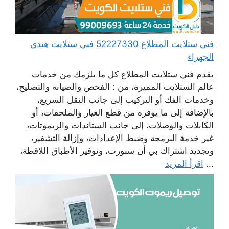
فني ستلايت المطلاع 52227330 فني ستلايت هندي
الجهراء
يقدم فني ستلايت المطلاع كل ما يلزمك من خدمات
عالم الستلايت المميزة، من : الفحص والصيانة والتصليح،
وخدمات الفك أو التركيب إلى جانب النقل السريع،
بالإضافة إلى ما يوفره من قطع الغيار والملحقات، أو
الكابلات والوصلات، إلى جانب الستاندات والريموتات،
غير خدمة البرمجة وضبط الإعدادات، وإزالة التشفير،
وتجديد اشتراك بي أن سبورت، وتوفير الأطباق اللاقطة،
...
اقرأ المزيد