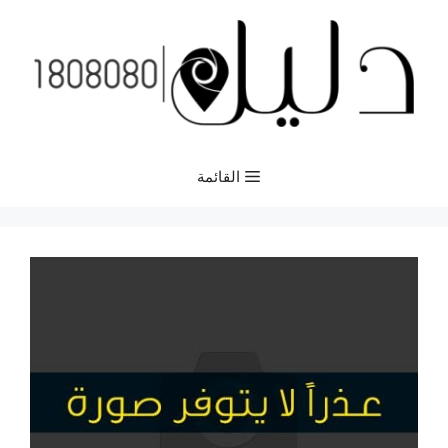
نتقل
لى
لمحتوى
القائمة