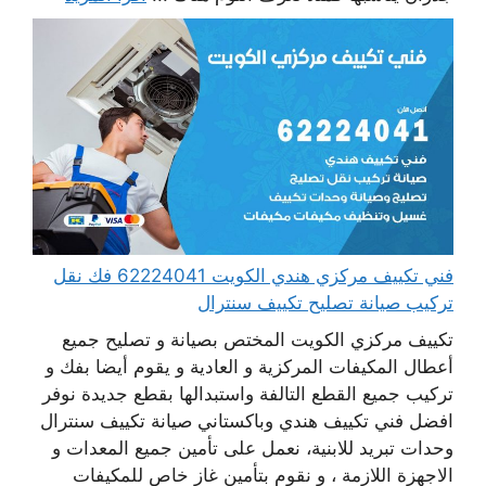
فني تكييف مركزي هندي الكويت 62224041 فك نقل
تركيب صيانة تصليح تكييف سنترال
تكييف مركزي الكويت المختص بصيانة و تصليح جميع
أعطال المكيفات المركزية و العادية و يقوم أيضا بفك و
تركيب جميع القطع التالفة واستبدالها بقطع جديدة نوفر
افضل فني تكييف هندي وباكستاني صيانة تكييف سنترال
وحدات تبريد للابنية، نعمل على تأمين جميع المعدات و
الاجهزة اللازمة ، و نقوم بتأمين غاز خاص للمكيفات