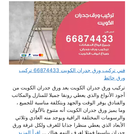
فني تركيب ورق جدران الكويت 66874433 تركيب
ورق حائط
تركيب ورق جدران الكويت يعد ورق جدران الكويت من
أجود الأنواع والذي يعطي رونقا جميلا للمنازل والمكاتب
والفنادق يوفر الوقت والجهد وبتكلفة مناسبة للجميع ،
وما يميز ورق جدران الكويت أنه متنوع بالألوان
والرسومات المختلفة الراقية ويوجد منه العادي وثلاثي
الأبعاد الذي يعطي منظرا جذابا للغرف ولكل غرفة ورق
جدران يناسبها فمثلا لغرف النوم هناك ...
اقرأ المزيد