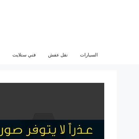
نتقل
لى
لمحتوى
السيارات
نقل عفش
فني ستلايت