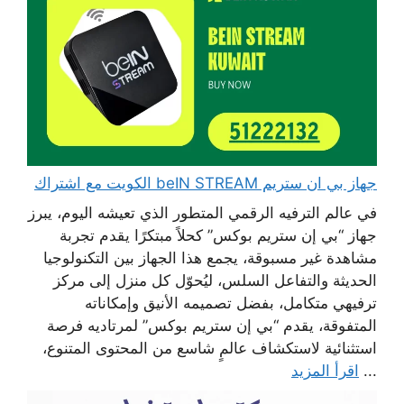
جهاز بي ان ستريم beIN STREAM الكويت مع اشتراك
في عالم الترفيه الرقمي المتطور الذي تعيشه اليوم، يبرز
جهاز “بي إن ستريم بوكس” كحلاً مبتكرًا يقدم تجربة
مشاهدة غير مسبوقة، يجمع هذا الجهاز بين التكنولوجيا
الحديثة والتفاعل السلس، ليُحوّل كل منزل إلى مركز
ترفيهي متكامل، بفضل تصميمه الأنيق وإمكاناته
المتفوقة، يقدم “بي إن ستريم بوكس” لمرتاديه فرصة
استثنائية لاستكشاف عالمٍ شاسع من المحتوى المتنوع،
...
اقرأ المزيد