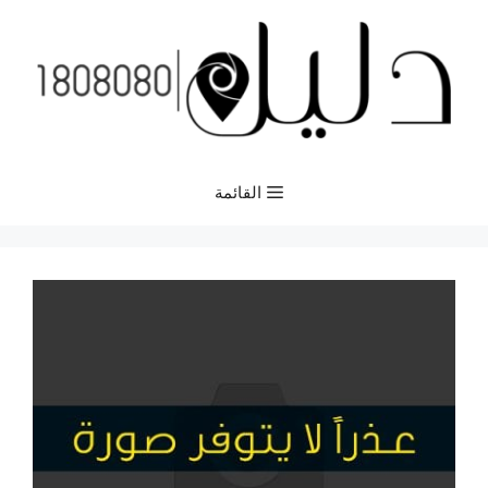
نتقل
لى
لمحتوى
القائمة