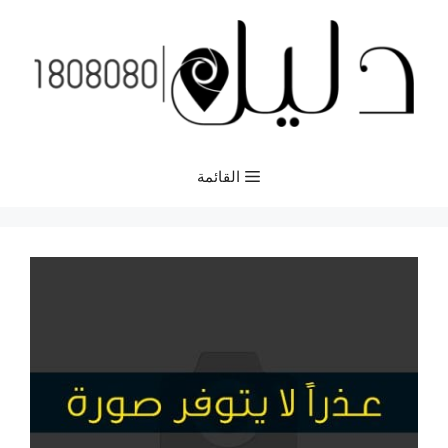
نتقل
لى
لمحتوى
القائمة