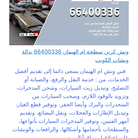
ونش كرين سطحة ام الهيمان 66400336 بدالة
ونشات الكويت
فني ونش ام الهيمان يسعى دائما إلى تقديم أفضل
الخدمات، من : خدمة النقل والرفع، والصيانة أو
التصليح، وتبديل زيت السيارات، وشحن المدخرات،
وتزويد بالوقود اللازم، وسحب السيارات من
المنحدرات والبرك وأيضا الحفر، وتوفير قطع الغيار،
وتبديل الإطارات والعجلات، ونقل البضائع، وتقديم
أمهر الفنيين، وتوفير المدخرات السيارات بأنواعها،
والسطحات بأحجامها وأشكالها، والرافعات والونشات
على اختلافها، ...
اقرأ المزيد