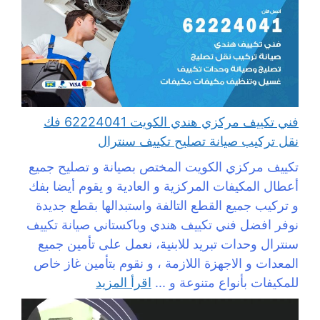
فني تكييف مركزي هندي الكويت 62224041 فك
نقل تركيب صيانة تصليح تكييف سنترال
تكييف مركزي الكويت المختص بصيانة و تصليح جميع
أعطال المكيفات المركزية و العادية و يقوم أيضا بفك
و تركيب جميع القطع التالفة واستبدالها بقطع جديدة
نوفر افضل فني تكييف هندي وباكستاني صيانة تكييف
سنترال وحدات تبريد للابنية، نعمل على تأمين جميع
المعدات و الاجهزة اللازمة ، و نقوم بتأمين غاز خاص
للمكيفات بأنواع متنوعة و ...
اقرأ المزيد