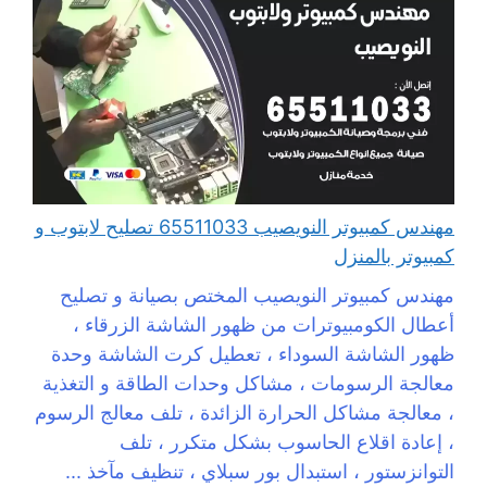
مهندس كمبيوتر النويصيب 65511033 تصليح لابتوب و
كمبيوتر بالمنزل
مهندس كمبيوتر النويصيب المختص بصيانة و تصليح
أعطال الكومبيوترات من ظهور الشاشة الزرقاء ،
ظهور الشاشة السوداء ، تعطيل كرت الشاشة وحدة
معالجة الرسومات ، مشاكل وحدات الطاقة و التغذية
، معالجة مشاكل الحرارة الزائدة ، تلف معالج الرسوم
، إعادة اقلاع الحاسوب بشكل متكرر ، تلف
التوانزستور ، استبدال بور سبلاي ، تنظيف مآخذ ...