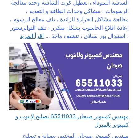
الشاشة السوداء ، تعطيل كرت الشاشة وحدة معالجة
الرسومات ، مشاكل وحدات الطاقة و التغذية ،
معالجة مشاكل الحرارة الزائدة ، تلف معالج الرسوم ،
إعادة اقلاع الحاسوب بشكل متكرر ، تلف التوانزستور
، استبدال بور سبلاي ، تنظيف مآخذ ...
اقرأ المزيد
مهندس كمبيوتر صبحان 65511033 تصليح لابتوب و
كمبيوتر بالمنزل
مهندس كمبيوتر صبحان المختص بصيانة و تصليح