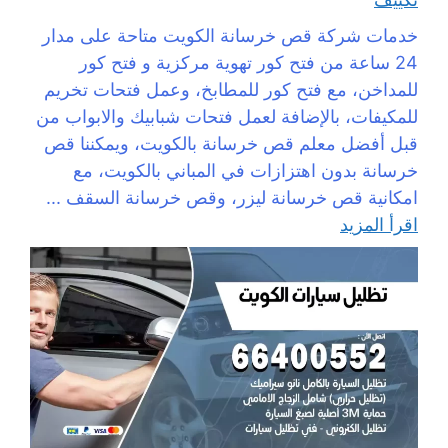
خدمات شركة قص خرسانة الكويت متاحة على مدار
24 ساعة من فتح كور تهوية مركزية و فتح كور
للمداخن، مع فتح كور للمطابخ، وعمل فتحات تخريم
للمكيفات، بالإضافة لعمل فتحات شبابيك والابواب من
قبل أفضل معلم قص خرسانة بالكويت، ويمكننا قص
خرسانة بدون اهتزازات في المباني بالكويت، مع
امكانية قص خرسانة ليزر، وقص خرسانة السقف ...
اقرأ المزيد