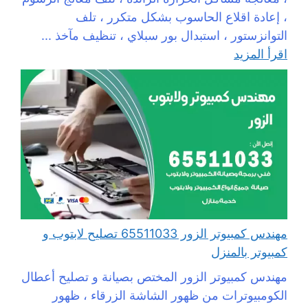
، إعادة اقلاع الحاسوب بشكل متكرر ، تلف
التوانزستور ، استبدال بور سبلاي ، تنظيف مآخذ ...
اقرأ المزيد
مهندس كمبيوتر الزور 65511033 تصليح لابتوب و
كمبيوتر بالمنزل
مهندس كمبيوتر الزور المختص بصيانة و تصليح أعطال
الكومبيوترات من ظهور الشاشة الزرقاء ، ظهور