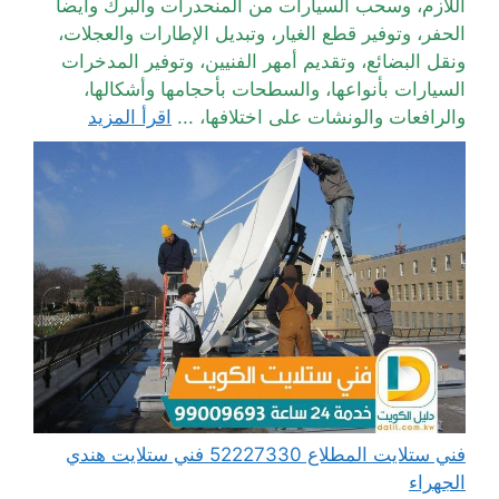
اللازم، وسحب السيارات من المنحدرات والبرك وأيضا
الحفر، وتوفير قطع الغيار، وتبديل الإطارات والعجلات،
ونقل البضائع، وتقديم أمهر الفنيين، وتوفير المدخرات
السيارات بأنواعها، والسطحات بأحجامها وأشكالها،
والرافعات والونشات على اختلافها، ...
اقرأ المزيد
فني ستلايت المطلاع 52227330 فني ستلايت هندي
الجهراء