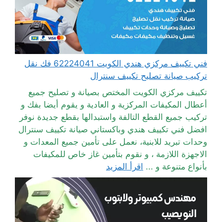
فني تكييف مركزي هندي الكويت 62224041 فك نقل
تركيب صيانة تصليح تكييف سنترال
تكييف مركزي الكويت المختص بصيانة و تصليح جميع
أعطال المكيفات المركزية و العادية و يقوم أيضا بفك و
تركيب جميع القطع التالفة واستبدالها بقطع جديدة نوفر
افضل فني تكييف هندي وباكستاني صيانة تكييف سنترال
وحدات تبريد للابنية، نعمل على تأمين جميع المعدات و
الاجهزة اللازمة ، و نقوم بتأمين غاز خاص للمكيفات
بأنواع متنوعة و ...
اقرأ المزيد