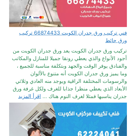
فني تركيب ورق جدران الكويت 66874433 تركيب
ورق حائط
تركيب ورق جدران الكويت يعد ورق جدران الكويت من
أجود الأنواع والذي يعطي رونقا جميلا للمنازل والمكاتب
والفنادق يوفر الوقت والجهد وبتكلفة مناسبة للجميع ،
وما يميز ورق جدران الكويت أنه متنوع بالألوان
والرسومات المختلفة الراقية ويوجد منه العادي وثلاثي
الأبعاد الذي يعطي منظرا جذابا للغرف ولكل غرفة ورق
جدران يناسبها فمثلا لغرف النوم هناك ...
اقرأ المزيد