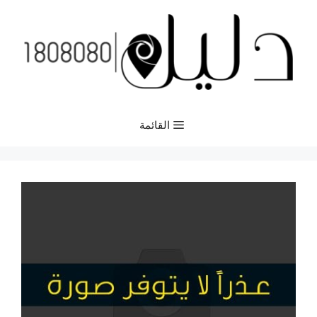
نتقل
لى
لمحتوى
القائمة