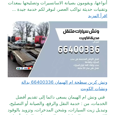
أنواعها، ويقومون بصيانة الاسانسيرات وتصليحها بمعدات
وتقنيات حديثة تواكب العصر، لنوفر لكم خدمة جيدة ...
اقرأ المزيد
ونش كرين سطحة ام الهيمان 66400336 بدالة
ونشات الكويت
فني ونش ام الهيمان يسعى دائما إلى تقديم أفضل
الخدمات، من : خدمة النقل والرفع، والصيانة أو التصليح،
وتبديل زيت السيارات، وشحن المدخرات، وتزويد بالوقود