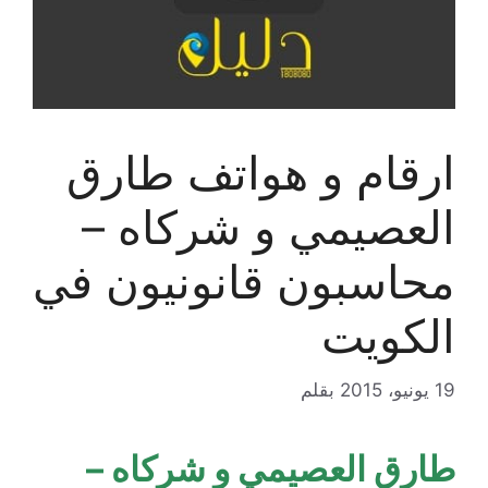
ارقام و هواتف طارق
العصيمي و شركاه –
محاسبون قانونيون في
الكويت
19 يونيو، 2015
بقلم
طارق العصيمي و شركاه –