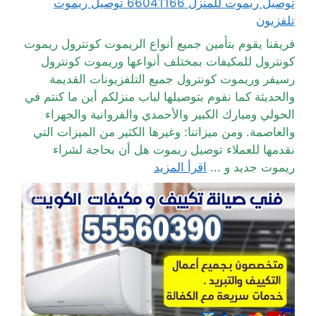
توصيل ريموت للمنزل 66041166 توصيل ريموت
تلفزيون
فريقنا يقوم بتأمين جميع أنواع الريموت كونترول ريموت
كونترول للمكيفات بمختلف أنواعها وريموت كونترول
رسيفر وريموت كونترول جميع التلفزيونات القديمة
والحديثة كما نقوم بتوصيلها لباب منزلكم أين ما كنتم في
الحولي ومبارك الكبير والأحمدي والفروانية والجهراء
والعاصمة. ومن ميزاتنا: وغيرها الكثير من الميزات التي
نقدمها للعملاء توصيل ريموت هل أن بحاجة لشراء
ريموت جديد و ...
اقرأ المزيد