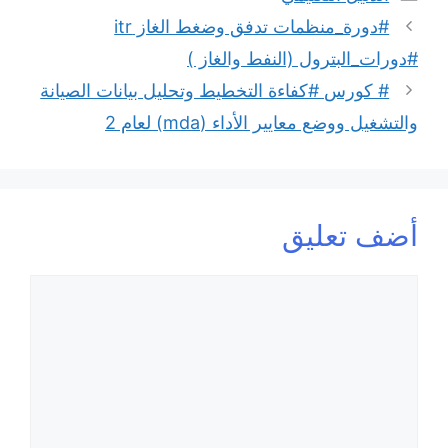
#دورة_منظمات تدفق وضغط الغاز itr
#دورات_البترول (النفط والغاز )
# كورس #كفاءة التخطيط وتحليل بيانات الصيانة
والتشغيل ووضع معايير الأداء (mda) لعام 2
أضف تعليق
تعليق