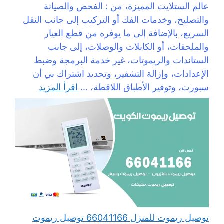
عالم الستلايت المميزة، من : الفحص والصيانة
والتصليح، وخدمات الفك أو التركيب إلى جانب النقل
السريع، بالإضافة إلى ما يوفره من قطع الغيار
والملحقات، أو الكابلات والوصلات، إلى جانب
الستاندات والريموتات، غير خدمة البرمجة وضبط
الإعدادات، وإزالة التشفير، وتجديد اشتراك بي أن
سبورت، وتوفير الأطباق اللاقطة، ...
اقرأ المزيد
توصيل ريموت للمنزل 66041166 توصيل ريموت