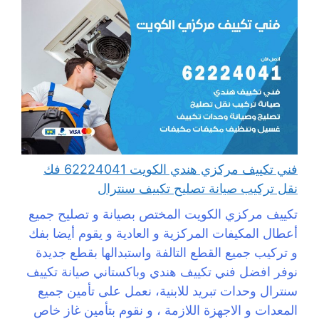
فني تكييف مركزي هندي الكويت 62224041 فك
نقل تركيب صيانة تصليح تكييف سنترال
تكييف مركزي الكويت المختص بصيانة و تصليح جميع
أعطال المكيفات المركزية و العادية و يقوم أيضا بفك
و تركيب جميع القطع التالفة واستبدالها بقطع جديدة
نوفر افضل فني تكييف هندي وباكستاني صيانة تكييف
سنترال وحدات تبريد للابنية، نعمل على تأمين جميع
المعدات و الاجهزة اللازمة ، و نقوم بتأمين غاز خاص