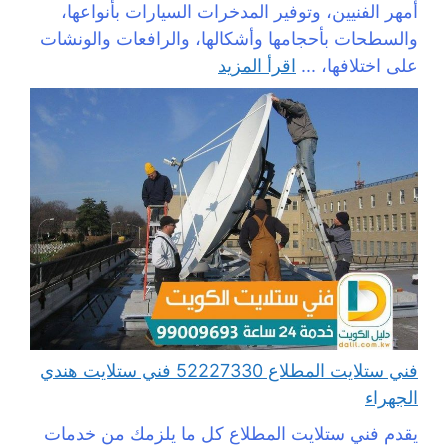
أمهر الفنيين، وتوفير المدخرات السيارات بأنواعها،
والسطحات بأحجامها وأشكالها، والرافعات والونشات
على اختلافها، ...
اقرأ المزيد
فني ستلايت المطلاع 52227330 فني ستلايت هندي
الجهراء
يقدم فني ستلايت المطلاع كل ما يلزمك من خدمات