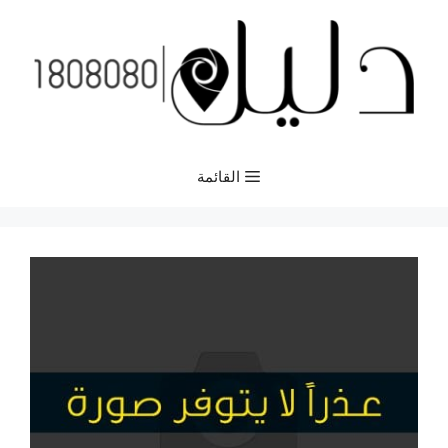
نتقل
لى
لمحتوى
القائمة