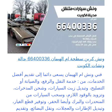
ونش كرين سطحة ام الهيمان 66400336 بدالة
ونشات الكويت
فني ونش ام الهيمان يسعى دائما إلى تقديم أفضل
الخدمات، من : خدمة النقل والرفع، والصيانة أو
التصليح، وتبديل زيت السيارات، وشحن المدخرات،
وتزويد بالوقود اللازم، وسحب السيارات من
المنحدرات والبرك وأيضا الحفر، وتوفير قطع الغيار،
وتبديل الإطارات والعجلات، ونقل البضائع، وتقديم