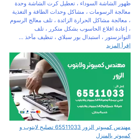
ظهور الشاشة السوداء ، تعطيل كرت الشاشة وحدة
معالجة الرسومات ، مشاكل وحدات الطاقة و التغذية
، معالجة مشاكل الحرارة الزائدة ، تلف معالج الرسوم
، إعادة اقلاع الحاسوب بشكل متكرر ، تلف
التوانزستور ، استبدال بور سبلاي ، تنظيف مآخذ ...
اقرأ المزيد
مهندس كمبيوتر الزور 65511033 تصليح لابتوب و
كمبيوتر بالمنزل