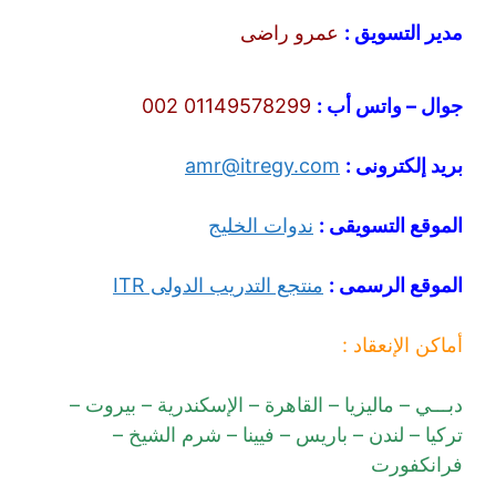
مدير التسويق :
عمرو راضى
جوال – واتس أب :
01149578299 002
بريد إلكترونى :
amr@itregy.com
الموقع التسويقى :
ندوات الخليج
الموقع الرسمى :
منتجع التدريب الدولى ITR
أماكن الإنعقاد :
دبـــي – ماليزيا – القاهرة – الإسكندرية – بيروت –
تركيا – لندن – باريس – فيينا – شرم الشيخ –
فرانكفورت