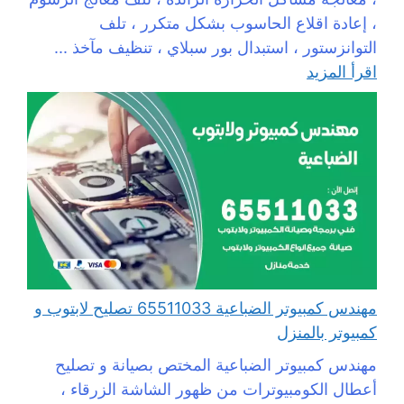
، إعادة اقلاع الحاسوب بشكل متكرر ، تلف
التوانزستور ، استبدال بور سبلاي ، تنظيف مآخذ ...
اقرأ المزيد
مهندس كمبيوتر الضباعية 65511033 تصليح لابتوب و
كمبيوتر بالمنزل
مهندس كمبيوتر الضباعية المختص بصيانة و تصليح
أعطال الكومبيوترات من ظهور الشاشة الزرقاء ،