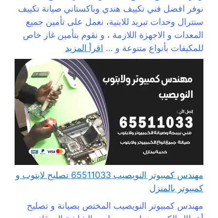
نوفر افضل فني تكييف هندي وباكستاني صيانة تكييف
سنترال وحدات تبريد للابنية، نعمل على تأمين جميع
المعدات و الاجهزة اللازمة ، و نقوم بتأمين غاز خاص
للمكيفات بأنواع متنوعة و ...
اقرأ المزيد
مهندس كمبيوتر النويصيب 65511033 تصليح لابتوب و
كمبيوتر بالمنزل
مهندس كمبيوتر النويصيب المختص بصيانة و تصليح