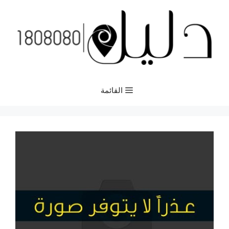
نتقل
لى
لمحتوى
القائمة