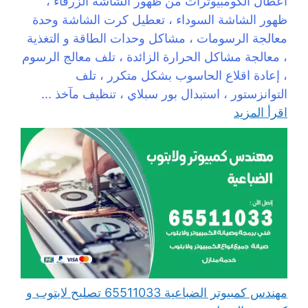
أعطال الكومبيوترات من ظهور الشاشة الزرقاء ،
ظهور الشاشة السوداء ، تعطيل كرت الشاشة وحدة
معالجة الرسومات ، مشاكل وحدات الطاقة و التغذية
، معالجة مشاكل الحرارة الزائدة ، تلف معالج الرسوم
، إعادة اقلاع الحاسوب بشكل متكرر ، تلف
التوانزستور ، استبدال بور سبلاي ، تنظيف مآخذ ...
اقرأ المزيد
مهندس كمبيوتر الضباعية 65511033 تصليح لابتوب و