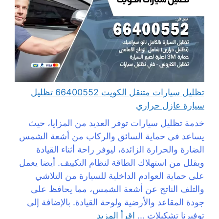
تظليل سيارات متنقل الكويت 66400552 تظليل
سيارة عازل حراري
خدمة تظليل سيارات توفر العديد من المزايا، حيث
يساعد في حماية السائق والركاب من أشعة الشمس
الضارة والحرارة الزائدة، ليوفر راحة أثناء القيادة
ويقلل من استهلاك الطاقة لنظام التكييف. أيضا يعمل
على حماية العوادم الداخلية للسيارة من التلاشي
والتلف الناتج عن أشعة الشمس، مما يحافظ على
جودة المقاعد والأرضية ولوحة القيادة. بالإضافة إلى
توفيرنا تشكيلات ...
اقرأ المزيد