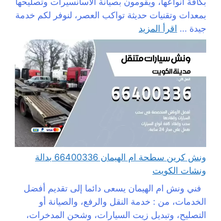
بكافة أنواعها، ويقومون بصيانة الاسانسيرات وتصليحها
بمعدات وتقنيات حديثة تواكب العصر، لنوفر لكم خدمة
جيدة ...
اقرأ المزيد
ونش كرين سطحة ام الهيمان 66400336 بدالة
ونشات الكويت
فني ونش ام الهيمان يسعى دائما إلى تقديم أفضل
الخدمات، من : خدمة النقل والرفع، والصيانة أو
التصليح، وتبديل زيت السيارات، وشحن المدخرات،