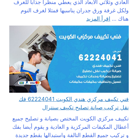
العادي وثلاثي الأبعاد الذي يعطي منظرا جذابا للغرف
ولكل غرفة ورق جدران يناسبها فمثلا لغرف النوم
هناك ...
اقرأ المزيد
فني تكييف مركزي هندي الكويت 62224041 فك
نقل تركيب صيانة تصليح تكييف سنترال
تكييف مركزي الكويت المختص بصيانة و تصليح جميع
أعطال المكيفات المركزية و العادية و يقوم أيضا بفك
و تركيب جميع القطع التالفة واستبدالها بقطع جديدة