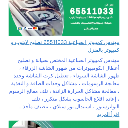
مهندس كمبيوتر الضباعية 65511033 تصليح لابتوب و
كمبيوتر بالمنزل
مهندس كمبيوتر الضباعية المختص بصيانة و تصليح
أعطال الكومبيوترات من ظهور الشاشة الزرقاء ،
ظهور الشاشة السوداء ، تعطيل كرت الشاشة وحدة
معالجة الرسومات ، مشاكل وحدات الطاقة و التغذية
، معالجة مشاكل الحرارة الزائدة ، تلف معالج الرسوم
، إعادة اقلاع الحاسوب بشكل متكرر ، تلف
التوانزستور ، استبدال بور سبلاي ، تنظيف مآخذ ...
اقرأ المزيد