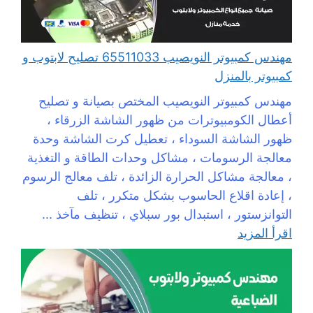
مهندس كمبيوتر النويصيب 65511033 تصليح لابتوب و
كمبيوتر بالمنزل
مهندس كمبيوتر النويصيب المختص بصيانة و تصليح
أعطال الكومبيوترات من ظهور الشاشة الزرقاء ،
ظهور الشاشة السوداء ، تعطيل كرت الشاشة وحدة
معالجة الرسومات ، مشاكل وحدات الطاقة و التغذية
، معالجة مشاكل الحرارة الزائدة ، تلف معالج الرسوم
، إعادة اقلاع الحاسوب بشكل متكرر ، تلف
التوانزستور ، استبدال بور سبلاي ، تنظيف مآخذ ...
اقرأ المزيد