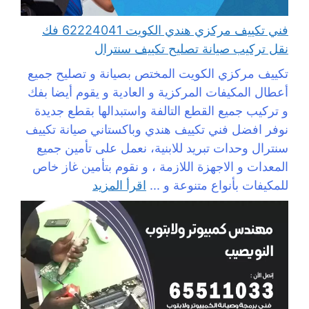
فني تكييف مركزي هندي الكويت 62224041 فك
نقل تركيب صيانة تصليح تكييف سنترال
تكييف مركزي الكويت المختص بصيانة و تصليح جميع
أعطال المكيفات المركزية و العادية و يقوم أيضا بفك
و تركيب جميع القطع التالفة واستبدالها بقطع جديدة
نوفر افضل فني تكييف هندي وباكستاني صيانة تكييف
سنترال وحدات تبريد للابنية، نعمل على تأمين جميع
المعدات و الاجهزة اللازمة ، و نقوم بتأمين غاز خاص
للمكيفات بأنواع متنوعة و ...
اقرأ المزيد