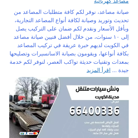
مصاعد كهربائية
صيانة مصاعد، نوفر لكم كافة متطلبات المصاعد من
تحديث وتوريد وصيانة لكافة أنواع المصاعد التجارية،
وبأقل الأسعار ونقدم لكم ضمان على التركيب يصل
إلى ١٠ سنوات، من خلال أفضل فنيين صيانة مصاعد
في الكويت لديهم خبرة عريقة في تركيب المصاعد
بكافة أنواعها، ويقومون بصيانة الاسانسيرات وتصليحها
بمعدات وتقنيات حديثة تواكب العصر، لنوفر لكم خدمة
جيدة ...
اقرأ المزيد