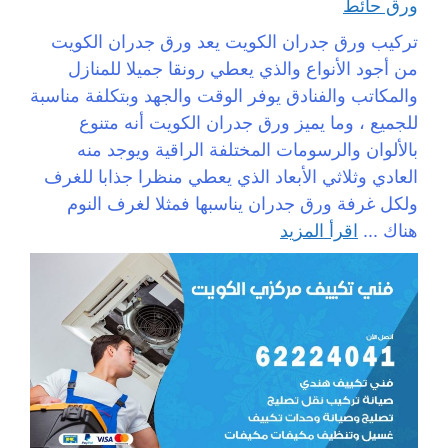
ورق حائط
تركيب ورق جدران الكويت يعد ورق جدران الكويت
من أجود الأنواع والذي يعطي رونقا جميلا للمنازل
والمكاتب والفنادق يوفر الوقت والجهد وبتكلفة مناسبة
للجميع ، وما يميز ورق جدران الكويت أنه متنوع
بالألوان والرسومات المختلفة الراقية ويوجد منه
العادي وثلاثي الأبعاد الذي يعطي منظرا جذابا للغرف
ولكل غرفة ورق جدران يناسبها فمثلا لغرف النوم
هناك ...
اقرأ المزيد