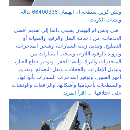
ونش كرين سطحة ام الهيمان 66400336 بدالة
ونشات الكويت
فني ونش ام الهيمان يسعى دائما إلى تقديم أفضل
الخدمات، من : خدمة النقل والرفع، والصيانة أو
التصليح، وتبديل زيت السيارات، وشحن المدخرات،
وتزويد بالوقود اللازم، وسحب السيارات من
المنحدرات والبرك وأيضا الحفر، وتوفير قطع الغيار،
وتبديل الإطارات والعجلات، ونقل البضائع، وتقديم
أمهر الفنيين، وتوفير المدخرات السيارات بأنواعها،
والسطحات بأحجامها وأشكالها، والرافعات والونشات
على اختلافها، ...
اقرأ المزيد