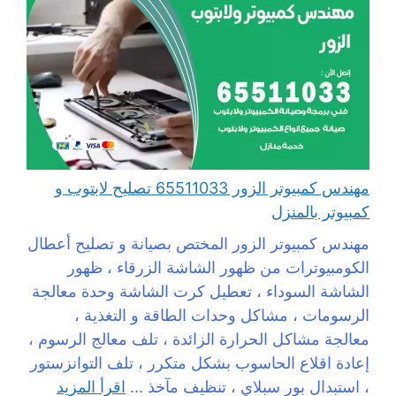
مهندس كمبيوتر الزور 65511033 تصليح لابتوب و
كمبيوتر بالمنزل
مهندس كمبيوتر الزور المختص بصيانة و تصليح أعطال
الكومبيوترات من ظهور الشاشة الزرقاء ، ظهور
الشاشة السوداء ، تعطيل كرت الشاشة وحدة معالجة
الرسومات ، مشاكل وحدات الطاقة و التغذية ،
معالجة مشاكل الحرارة الزائدة ، تلف معالج الرسوم ،
إعادة اقلاع الحاسوب بشكل متكرر ، تلف التوانزستور
، استبدال بور سبلاي ، تنظيف مآخذ ...
اقرأ المزيد