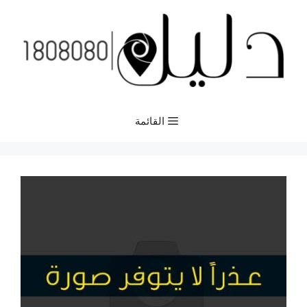
نتقل
لى
لمحتوى
القائمة