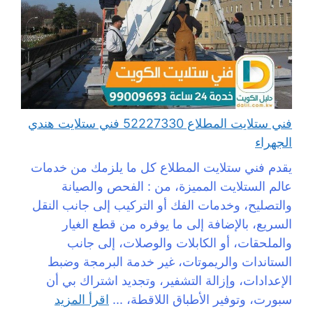
فني ستلايت المطلاع 52227330 فني ستلايت هندي
الجهراء
يقدم فني ستلايت المطلاع كل ما يلزمك من خدمات
عالم الستلايت المميزة، من : الفحص والصيانة
والتصليح، وخدمات الفك أو التركيب إلى جانب النقل
السريع، بالإضافة إلى ما يوفره من قطع الغيار
والملحقات، أو الكابلات والوصلات، إلى جانب
الستاندات والريموتات، غير خدمة البرمجة وضبط
الإعدادات، وإزالة التشفير، وتجديد اشتراك بي أن
سبورت، وتوفير الأطباق اللاقطة، ...
اقرأ المزيد