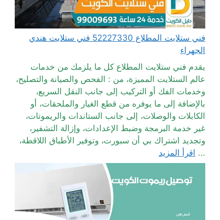
فني ستلايت المطلاع 52227330 فني ستلايت هندي
الجهراء
يقدم فني ستلايت المطلاع كل ما يلزمك من خدمات
عالم الستلايت المميزة، من : الفحص والصيانة والتصليح،
وخدمات الفك أو التركيب إلى جانب النقل السريع،
بالإضافة إلى ما يوفره من قطع الغيار والملحقات، أو
الكابلات والوصلات، إلى جانب الستاندات والريموتات،
غير خدمة البرمجة وضبط الإعدادات، وإزالة التشفير،
وتجديد اشتراك بي أن سبورت، وتوفير الأطباق اللاقطة،
...
اقرأ المزيد