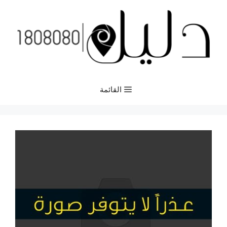
نتقل
لى
لمحتوى
القائمة