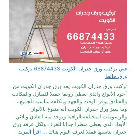
فني تركيب ورق جدران الكويت 66874433 تركيب
ورق حائط
تركيب ورق جدران الكويت يعد ورق جدران الكويت من
أجود الأنواع والذي يعطي رونقا جميلا للمنازل والمكاتب
والفنادق يوفر الوقت والجهد وبتكلفة مناسبة للجميع ،
وما يميز ورق جدران الكويت أنه متنوع بالألوان
والرسومات المختلفة الراقية ويوجد منه العادي وثلاثي
الأبعاد الذي يعطي منظرا جذابا للغرف ولكل غرفة ورق
جدران يناسبها فمثلا لغرف النوم هناك ...
اقرأ المزيد