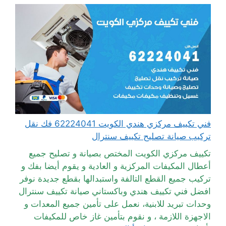
فني تكييف مركزي هندي الكويت 62224041 فك نقل
تركيب صيانة تصليح تكييف سنترال
تكييف مركزي الكويت المختص بصيانة و تصليح جميع
أعطال المكيفات المركزية و العادية و يقوم أيضا بفك و
تركيب جميع القطع التالفة واستبدالها بقطع جديدة نوفر
افضل فني تكييف هندي وباكستاني صيانة تكييف سنترال
وحدات تبريد للابنية، نعمل على تأمين جميع المعدات و
الاجهزة اللازمة ، و نقوم بتأمين غاز خاص للمكيفات