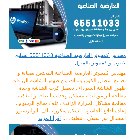
مهندس كمبيوتر العارضية الصناعية 65511033 تصليح
لابتوب و كمبيوتر بالمنزل
مهندس كمبيوتر العارضية الصناعية المختص بصيانة و
تصليح أعطال الكومبيوترات من ظهور الشاشة الزرقاء ،
ظهور الشاشة السوداء ، تعطيل كرت الشاشة وحدة
معالجة الرسومات ، مشاكل وحدات الطاقة و التغذية ،
معالجة مشاكل الحرارة الزائدة ، تلف معالج الرسوم ،
إعادة اقلاع الحاسوب بشكل متكرر ، تلف التوانزستور ،
استبدال بور سبلاي ، تنظيف ...
اقرأ المزيد