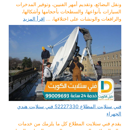
ونقل البضائع، وتقديم أمهر الفنيين، وتوفير المدخرات
السيارات بأنواعها، والسطحات بأحجامها وأشكالها،
والرافعات والونشات على اختلافها، ...
اقرأ المزيد
فني ستلايت المطلاع 52227330 فني ستلايت هندي
الجهراء
يقدم فني ستلايت المطلاع كل ما يلزمك من خدمات