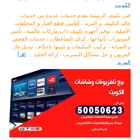
الكويت
فني تكييف الرميثية يقدم خدمات عديدة من خدمات
عالم التكييف و التبريد ، كتأمين قطع الغيار و المحلقات
الأصلية ، توفير أجهزة تكييف ذات ماركات عالمية ، تأمين
الموتورات بأنواعها ، كذلك الضاغطات ، خدمات الفحص
و الصيانة ، تركيب المكيفات و تثبيتها بإحكام ، تبديل غاز
الفريون و حل مشاكل التسريب ، إزالة الجليد ...
اقرأ
المزيد