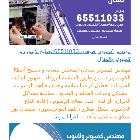
مهندس كمبيوتر صبحان 65511033 تصليح لابتوب و
كمبيوتر بالمنزل
مهندس كمبيوتر صبحان المختص بصيانة و تصليح أعطال
الكومبيوترات من ظهور الشاشة الزرقاء ، ظهور الشاشة
السوداء ، تعطيل كرت الشاشة وحدة معالجة الرسومات
، مشاكل وحدات الطاقة و التغذية ، معالجة مشاكل
الحرارة الزائدة ، تلف معالج الرسوم ، إعادة اقلاع
الحاسوب بشكل متكرر ، تلف التوانزستور ، استبدال بور
سبلاي ، تنظيف مآخذ ...
اقرأ المزيد