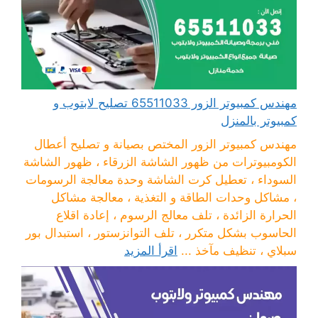
مهندس كمبيوتر الزور 65511033 تصليح لابتوب و
كمبيوتر بالمنزل
مهندس كمبيوتر الزور المختص بصيانة و تصليح أعطال
الكومبيوترات من ظهور الشاشة الزرقاء ، ظهور الشاشة
السوداء ، تعطيل كرت الشاشة وحدة معالجة الرسومات
، مشاكل وحدات الطاقة و التغذية ، معالجة مشاكل
الحرارة الزائدة ، تلف معالج الرسوم ، إعادة اقلاع
الحاسوب بشكل متكرر ، تلف التوانزستور ، استبدال بور
سبلاي ، تنظيف مآخذ ...
اقرأ المزيد