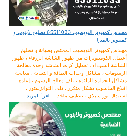
مهندس كمبيوتر النويصيب 65511033 تصليح لابتوب و
كمبيوتر بالمنزل
مهندس كمبيوتر النويصيب المختص بصيانة و تصليح
أعطال الكومبيوترات من ظهور الشاشة الزرقاء ، ظهور
الشاشة السوداء ، تعطيل كرت الشاشة وحدة معالجة
الرسومات ، مشاكل وحدات الطاقة و التغذية ، معالجة
مشاكل الحرارة الزائدة ، تلف معالج الرسوم ، إعادة
اقلاع الحاسوب بشكل متكرر ، تلف التوانزستور ،
استبدال بور سبلاي ، تنظيف مآخذ ...
اقرأ المزيد