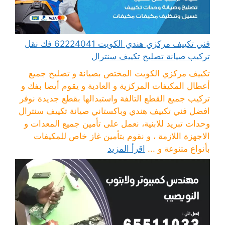
فني تكييف مركزي هندي الكويت 62224041 فك نقل
تركيب صيانة تصليح تكييف سنترال
تكييف مركزي الكويت المختص بصيانة و تصليح جميع
أعطال المكيفات المركزية و العادية و يقوم أيضا بفك و
تركيب جميع القطع التالفة واستبدالها بقطع جديدة نوفر
افضل فني تكييف هندي وباكستاني صيانة تكييف سنترال
وحدات تبريد للابنية، نعمل على تأمين جميع المعدات و
الاجهزة اللازمة ، و نقوم بتأمين غاز خاص للمكيفات
بأنواع متنوعة و ...
اقرأ المزيد