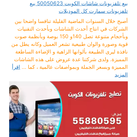
بيع تلفزيونات شاشات الكويت 50050623 بيع
تلفزيونات سمارت كل الموديلات
أصبح خلال السنوات الماضية القليلة تنافسا واضحا بين
الشركات في انتاج أحدث الشاشات وبأحدث التقنيات
وبأحجام متنوعة تصل 140و 150 بوصة وبأنظمة صوت
قوية وصورة والوان طبيعية تشعر العميل وكانه يطل من
نافذة ليرى الطبيعة بألوانها الزاهية و الإضاءة الساطعة
المميزة. ولدى شركتنا عدة عروض على هذه الشاشات
المميزة وبسعر الجملة وبمواصفات عالمية ، كما ...
اقرأ
المزيد