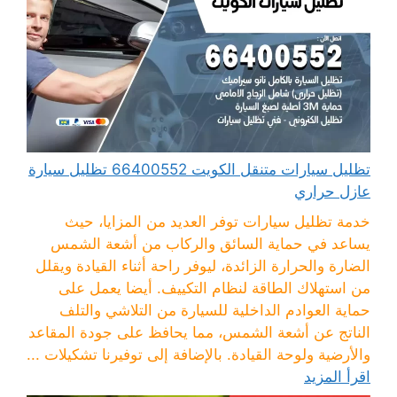
تظليل سيارات متنقل الكويت 66400552 تظليل سيارة
عازل حراري
خدمة تظليل سيارات توفر العديد من المزايا، حيث
يساعد في حماية السائق والركاب من أشعة الشمس
الضارة والحرارة الزائدة، ليوفر راحة أثناء القيادة ويقلل
من استهلاك الطاقة لنظام التكييف. أيضا يعمل على
حماية العوادم الداخلية للسيارة من التلاشي والتلف
الناتج عن أشعة الشمس، مما يحافظ على جودة المقاعد
والأرضية ولوحة القيادة. بالإضافة إلى توفيرنا تشكيلات ...
اقرأ المزيد