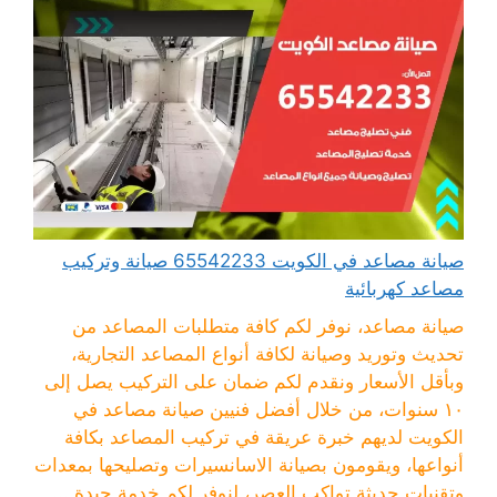
صيانة مصاعد في الكويت 65542233 صيانة وتركيب
مصاعد كهربائية
صيانة مصاعد، نوفر لكم كافة متطلبات المصاعد من
تحديث وتوريد وصيانة لكافة أنواع المصاعد التجارية،
وبأقل الأسعار ونقدم لكم ضمان على التركيب يصل إلى
١٠ سنوات، من خلال أفضل فنيين صيانة مصاعد في
الكويت لديهم خبرة عريقة في تركيب المصاعد بكافة
أنواعها، ويقومون بصيانة الاسانسيرات وتصليحها بمعدات
وتقنيات حديثة تواكب العصر، لنوفر لكم خدمة جيدة ...