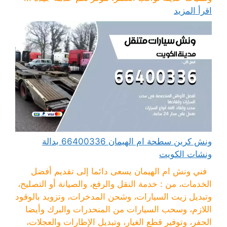
اقرأ المزيد
ونش كرين سطحة ام الهيمان 66400336 بدالة
ونشات الكويت
فني ونش ام الهيمان يسعى دائما إلى تقديم أفضل
الخدمات، من : خدمة النقل والرفع، والصيانة أو التصليح،
وتبديل زيت السيارات، وشحن المدخرات، وتزويد بالوقود
اللازم، وسحب السيارات من المنحدرات والبرك وأيضا
الحفر، وتوفير قطع الغيار، وتبديل الإطارات والعجلات،