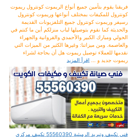
فريقنا يقوم بتأمين جميع أنواع الريموت كونترول ريموت
كونترول للمكيفات بمختلف أنواعها وريموت كونترول
رسيفر وريموت كونترول جميع التلفزيونات القديمة
والحديثة كما نقوم بتوصيلها لباب منزلكم أين ما كنتم في
الحولي ومبارك الكبير والأحمدي والفروانية والجهراء
والعاصمة. ومن ميزاتنا: وغيرها الكثير من الميزات التي
نقدمها للعملاء توصيل ريموت هل أن بحاجة لشراء
ريموت جديد و ...
اقرأ المزيد
فني تكييف وتبريد الرميثية 55560390 تكييف مركزي