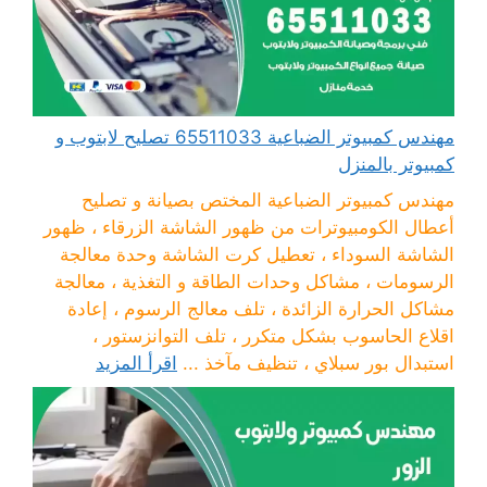
مهندس كمبيوتر الضباعية 65511033 تصليح لابتوب و
كمبيوتر بالمنزل
مهندس كمبيوتر الضباعية المختص بصيانة و تصليح
أعطال الكومبيوترات من ظهور الشاشة الزرقاء ، ظهور
الشاشة السوداء ، تعطيل كرت الشاشة وحدة معالجة
الرسومات ، مشاكل وحدات الطاقة و التغذية ، معالجة
مشاكل الحرارة الزائدة ، تلف معالج الرسوم ، إعادة
اقلاع الحاسوب بشكل متكرر ، تلف التوانزستور ،
استبدال بور سبلاي ، تنظيف مآخذ ...
اقرأ المزيد