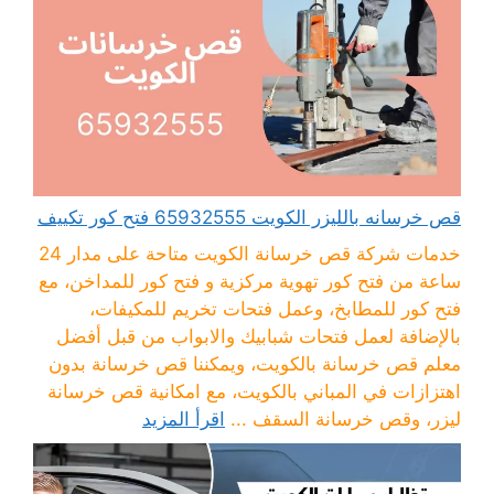
قص خرسانه بالليزر الكويت 65932555 فتح كور تكييف
خدمات شركة قص خرسانة الكويت متاحة على مدار 24
ساعة من فتح كور تهوية مركزية و فتح كور للمداخن، مع
فتح كور للمطابخ، وعمل فتحات تخريم للمكيفات،
بالإضافة لعمل فتحات شبابيك والابواب من قبل أفضل
معلم قص خرسانة بالكويت، ويمكننا قص خرسانة بدون
اهتزازات في المباني بالكويت، مع امكانية قص خرسانة
ليزر، وقص خرسانة السقف ...
اقرأ المزيد