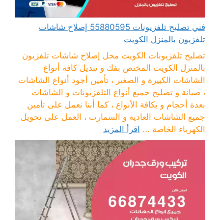
فني تصليح تلفزيونات 55880595 إصلاح شاشات
تلفزيون بالمنزل الكويت
تصليح تلفزيونات الكويت محل إصلاح شاشات تلفزيون
بالمنزل الكويت المختص بفك و تبديل كافة أنواع
الشاشات الكبيرة و الصغير ، تأمين أجود أنواع الشاشات
، صيانة و تصليح جميع أنواع التلفزيونات و الشاشات
بعدة أحجام و بكافة الأنواع ، كما أننا نعمل على تأمين
جميع الشاشات العادية و السمارت ، العمل على تحويل
الكهرباء الخاصة ...
اقرأ المزيد