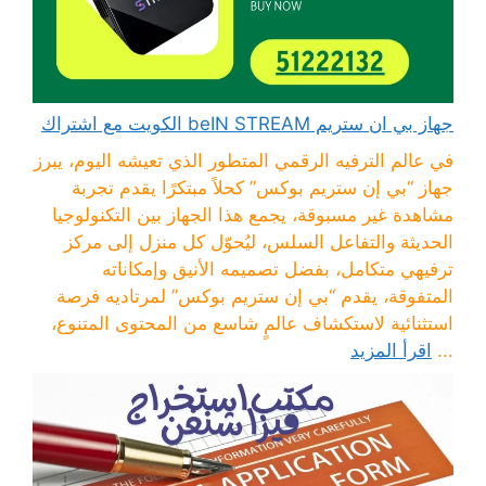
جهاز بي ان ستريم beIN STREAM الكويت مع اشتراك
في عالم الترفيه الرقمي المتطور الذي تعيشه اليوم، يبرز
جهاز “بي إن ستريم بوكس” كحلاً مبتكرًا يقدم تجربة
مشاهدة غير مسبوقة، يجمع هذا الجهاز بين التكنولوجيا
الحديثة والتفاعل السلس، ليُحوّل كل منزل إلى مركز
ترفيهي متكامل، بفضل تصميمه الأنيق وإمكاناته
المتفوقة، يقدم “بي إن ستريم بوكس” لمرتاديه فرصة
استثنائية لاستكشاف عالمٍ شاسع من المحتوى المتنوع،
...
اقرأ المزيد