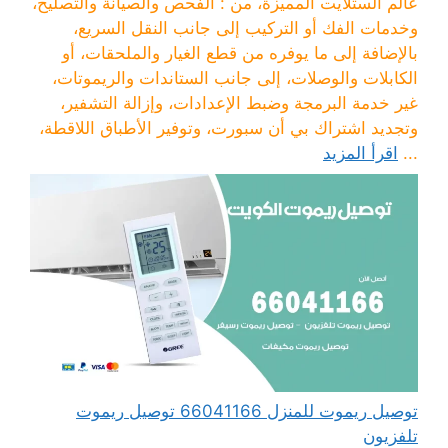
عالم الستلايت المميزة، من : الفحص والصيانة والتصليح،
وخدمات الفك أو التركيب إلى جانب النقل السريع،
بالإضافة إلى ما يوفره من قطع الغيار والملحقات، أو
الكابلات والوصلات، إلى جانب الستاندات والريموتات،
غير خدمة البرمجة وضبط الإعدادات، وإزالة التشفير،
وتجديد اشتراك بي أن سبورت، وتوفير الأطباق اللاقطة،
...
اقرأ المزيد
توصيل ريموت للمنزل 66041166 توصيل ريموت
تلفزيون