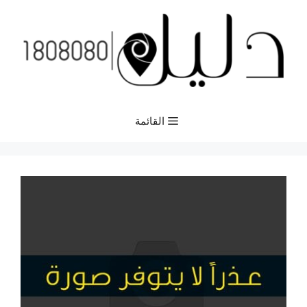
نتقل
لى
لمحتوى
القائمة