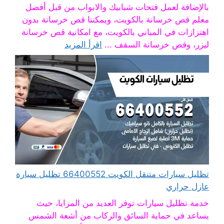
بالإضافة لعمل فتحات شبابيك والابواب من قبل أفضل
معلم قص خرسانة بالكويت، ويمكننا قص خرسانة بدون
اهتزازات في المباني بالكويت، مع امكانية قص خرسانة
ليزر، وقص خرسانة السقف ...
اقرأ المزيد
تظليل سيارات متنقل الكويت 66400552 تظليل سيارة
عازل حراري
خدمة تظليل سيارات توفر العديد من المزايا، حيث
يساعد في حماية السائق والركاب من أشعة الشمس