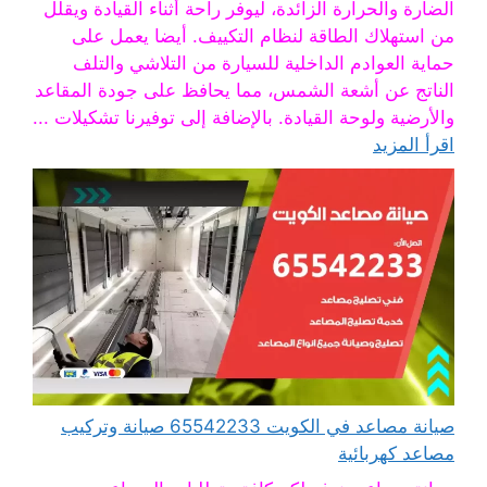
الضارة والحرارة الزائدة، ليوفر راحة أثناء القيادة ويقلل
من استهلاك الطاقة لنظام التكييف. أيضا يعمل على
حماية العوادم الداخلية للسيارة من التلاشي والتلف
الناتج عن أشعة الشمس، مما يحافظ على جودة المقاعد
والأرضية ولوحة القيادة. بالإضافة إلى توفيرنا تشكيلات ...
اقرأ المزيد
صيانة مصاعد في الكويت 65542233 صيانة وتركيب
مصاعد كهربائية