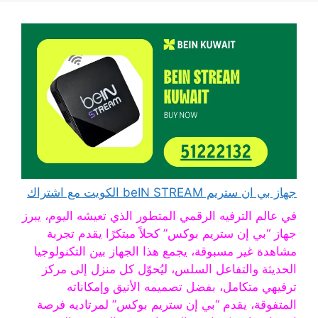
جهاز بي ان ستريم beIN STREAM الكويت مع اشتراك
في عالم الترفيه الرقمي المتطور الذي تعيشه اليوم، يبرز
جهاز “بي إن ستريم بوكس” كحلاً مبتكرًا يقدم تجربة
مشاهدة غير مسبوقة، يجمع هذا الجهاز بين التكنولوجيا
الحديثة والتفاعل السلس، ليُحوّل كل منزل إلى مركز
ترفيهي متكامل، بفضل تصميمه الأنيق وإمكاناته
المتفوقة، يقدم “بي إن ستريم بوكس” لمرتاديه فرصة