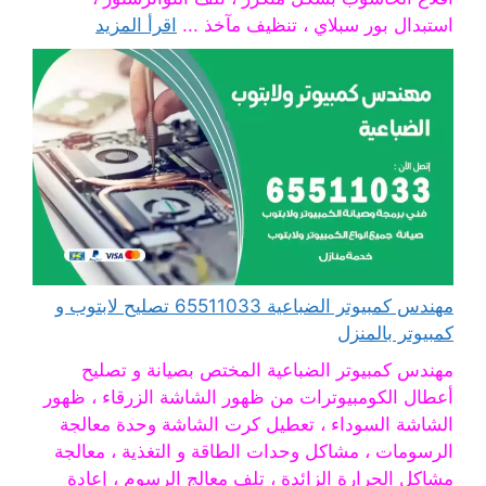
استبدال بور سبلاي ، تنظيف مآخذ ...
اقرأ المزيد
مهندس كمبيوتر الضباعية 65511033 تصليح لابتوب و
كمبيوتر بالمنزل
مهندس كمبيوتر الضباعية المختص بصيانة و تصليح
أعطال الكومبيوترات من ظهور الشاشة الزرقاء ، ظهور
الشاشة السوداء ، تعطيل كرت الشاشة وحدة معالجة
الرسومات ، مشاكل وحدات الطاقة و التغذية ، معالجة
مشاكل الحرارة الزائدة ، تلف معالج الرسوم ، إعادة