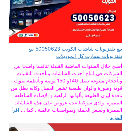
بيع تلفزيونات شاشات الكويت 50050623 بيع
تلفزيونات سمارت كل الموديلات
أصبح خلال السنوات الماضية القليلة تنافسا واضحا بين
الشركات في انتاج أحدث الشاشات وبأحدث التقنيات
وبأحجام متنوعة تصل 140و 150 بوصة وبأنظمة صوت
قوية وصورة والوان طبيعية تشعر العميل وكانه يطل من
نافذة ليرى الطبيعة بألوانها الزاهية و الإضاءة الساطعة
المميزة. ولدى شركتنا عدة عروض على هذه الشاشات
المميزة وبسعر الجملة وبمواصفات عالمية ، كما ...
اقرأ
المزيد