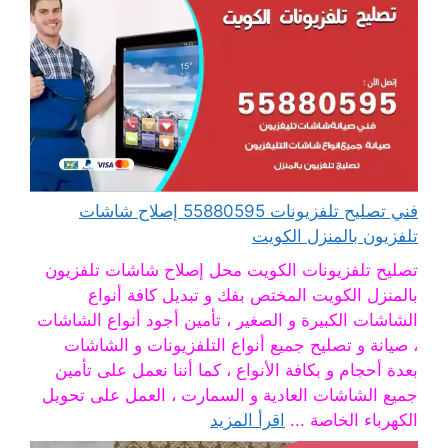
فني تصليح تلفزيونات 55880595 إصلاح شاشات
تلفزيون بالمنزل الكويت
تصليح تلفزيونات الكويت محل إصلاح شاشات تلفزيون
بالمنزل الكويت المختص بفك و تبديل كافة أنواع
الشاشات الكبيرة و الصغير ، تأمين أجود أنواع الشاشات
، صيانة و تصليح جميع أنواع التلفزيونات و الشاشات
بعدة أحجام و بكافة الأنواع ، كما أننا نعمل على تأمين
جميع الشاشات العادية و السمارت ، العمل على تحويل
الكهرباء الخاصة ...
اقرأ المزيد