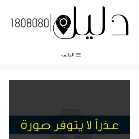
نتقل
لى
لمحتوى
القائمة