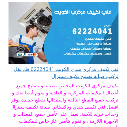
فني تكييف مركزي هندي الكويت 62224041 فك نقل
تركيب صيانة تصليح تكييف سنترال
تكييف مركزي الكويت المختص بصيانة و تصليح جميع
أعطال المكيفات المركزية و العادية و يقوم أيضا بفك و
تركيب جميع القطع التالفة واستبدالها بقطع جديدة نوفر
افضل فني تكييف هندي وباكستاني صيانة تكييف سنترال
وحدات تبريد للابنية، نعمل على تأمين جميع المعدات و
الاجهزة اللازمة ، و نقوم بتأمين غاز خاص للمكيفات