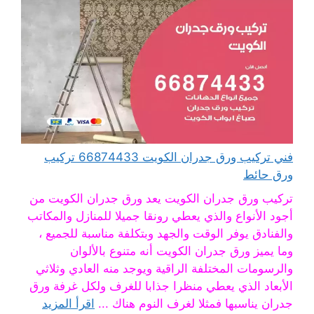
فني تركيب ورق جدران الكويت 66874433 تركيب
ورق حائط
تركيب ورق جدران الكويت يعد ورق جدران الكويت من
أجود الأنواع والذي يعطي رونقا جميلا للمنازل والمكاتب
والفنادق يوفر الوقت والجهد وبتكلفة مناسبة للجميع ،
وما يميز ورق جدران الكويت أنه متنوع بالألوان
والرسومات المختلفة الراقية ويوجد منه العادي وثلاثي
الأبعاد الذي يعطي منظرا جذابا للغرف ولكل غرفة ورق
جدران يناسبها فمثلا لغرف النوم هناك ...
اقرأ المزيد