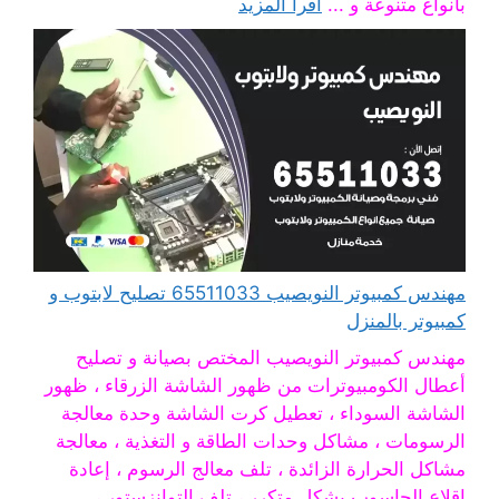
بأنواع متنوعة و ...
اقرأ المزيد
مهندس كمبيوتر النويصيب 65511033 تصليح لابتوب و
كمبيوتر بالمنزل
مهندس كمبيوتر النويصيب المختص بصيانة و تصليح
أعطال الكومبيوترات من ظهور الشاشة الزرقاء ، ظهور
الشاشة السوداء ، تعطيل كرت الشاشة وحدة معالجة
الرسومات ، مشاكل وحدات الطاقة و التغذية ، معالجة
مشاكل الحرارة الزائدة ، تلف معالج الرسوم ، إعادة
اقلاع الحاسوب بشكل متكرر ، تلف التوانزستور ،