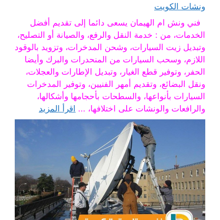
ونشات الكويت
فني ونش ام الهيمان يسعى دائما إلى تقديم أفضل
الخدمات، من : خدمة النقل والرفع، والصيانة أو التصليح،
وتبديل زيت السيارات، وشحن المدخرات، وتزويد بالوقود
اللازم، وسحب السيارات من المنحدرات والبرك وأيضا
الحفر، وتوفير قطع الغيار، وتبديل الإطارات والعجلات،
ونقل البضائع، وتقديم أمهر الفنيين، وتوفير المدخرات
السيارات بأنواعها، والسطحات بأحجامها وأشكالها،
والرافعات والونشات على اختلافها، ...
اقرأ المزيد