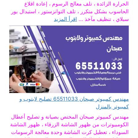
الحرارة الزائدة ، تلف معالج الرسوم ، إعادة اقلاع
الحاسوب بشكل متكرر ، تلف التوانزستور ، استبدال بور
سبلاي ، تنظيف مآخذ ...
اقرأ المزيد
مهندس كمبيوتر صبحان 65511033 تصليح لابتوب و
كمبيوتر بالمنزل
مهندس كمبيوتر صبحان المختص بصيانة و تصليح أعطال
الكومبيوترات من ظهور الشاشة الزرقاء ، ظهور الشاشة
السوداء ، تعطيل كرت الشاشة وحدة معالجة الرسومات