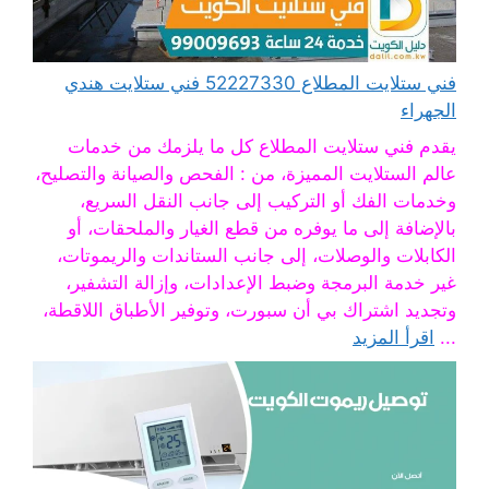
فني ستلايت المطلاع 52227330 فني ستلايت هندي
الجهراء
يقدم فني ستلايت المطلاع كل ما يلزمك من خدمات
عالم الستلايت المميزة، من : الفحص والصيانة والتصليح،
وخدمات الفك أو التركيب إلى جانب النقل السريع،
بالإضافة إلى ما يوفره من قطع الغيار والملحقات، أو
الكابلات والوصلات، إلى جانب الستاندات والريموتات،
غير خدمة البرمجة وضبط الإعدادات، وإزالة التشفير،
وتجديد اشتراك بي أن سبورت، وتوفير الأطباق اللاقطة،
...
اقرأ المزيد