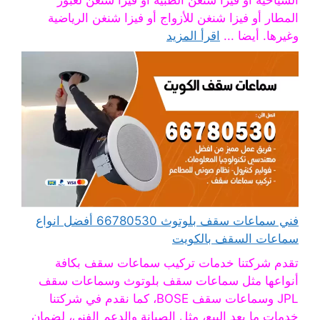
السياحية أو فيزا شنغن الطبية أو فيزا شنغن لعبور
المطار أو فيزا شنغن للأزواج أو فيزا شنغن الرياضية
وغيرها. أيضا ...
اقرأ المزيد
فني سماعات سقف بلوتوث 66780530 أفضل انواع
سماعات السقف بالكويت
تقدم شركتنا خدمات تركيب سماعات سقف بكافة
أنواعها مثل سماعات سقف بلوتوث وسماعات سقف
JPL وسماعات سقف BOSE، كما نقدم في شركتنا
خدمات ما بعد البيع، مثل الصيانة والدعم الفني، لضمان