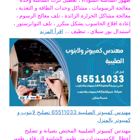
ظهور الشاشة السوداء ، تعطيل كرت الشاشة وحدة
معالجة الرسومات ، مشاكل وحدات الطاقة و التغذية ،
معالجة مشاكل الحرارة الزائدة ، تلف معالج الرسوم ،
إعادة اقلاع الحاسوب بشكل متكرر ، تلف التوانزستور ،
استبدال بور سبلاي ، تنظيف ...
اقرأ المزيد
مهندس كمبيوتر الصليبية 65511033 تصليح لابتوب و
كمبيوتر بالمنزل
مهندس كمبيوتر الصليبية المختص بصيانة و تصليح
أعطال الكومبيوترات من ظهور الشاشة الزرقاء ، ظهور