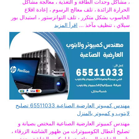
، مشاكل وحدات الطاقة و التغذية ، معالجة مشاكل
الحرارة الزائدة ، تلف معالج الرسوم ، إعادة اقلاع
الحاسوب بشكل متكرر ، تلف التوانزستور ، استبدال بور
سبلاي ، تنظيف مآخذ ...
اقرأ المزيد
مهندس كمبيوتر العارضية الصناعية 65511033 تصليح
لابتوب و كمبيوتر بالمنزل
مهندس كمبيوتر العارضية الصناعية المختص بصيانة و
تصليح أعطال الكومبيوترات من ظهور الشاشة الزرقاء ،