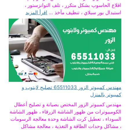
اقلاع الحاسوب بشكل متكرر ، تلف التوانزستور ،
استبدال بور سبلاي ، تنظيف مآخذ ...
اقرأ المزيد
مهندس كمبيوتر الزور 65511033 تصليح لابتوب و
كمبيوتر بالمنزل
مهندس كمبيوتر الزور المختص بصيانة و تصليح أعطال
الكومبيوترات من ظهور الشاشة الزرقاء ، ظهور الشاشة
السوداء ، تعطيل كرت الشاشة وحدة معالجة الرسومات
، مشاكل وحدات الطاقة و التغذية ، معالجة مشاكل