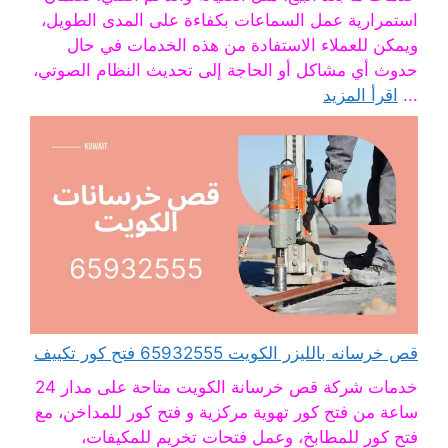
استمرارية عمل السماعات بكفاءة على المدى الطويل،
ويمكن للعملاء الاستفادة من هذه الخدمات في حال
حدوث أي مشاكل أو الحاجة إلى تحديث النظام الصوتي،
...
اقرأ المزيد
قص خرسانه بالليزر الكويت 65932555 فتح كور تكييف
خدمات شركة قص خرسانة الكويت متاحة على مدار 24
ساعة من فتح كور تهوية مركزية و فتح كور للمداخن، مع
فتح كور للمطابخ، وعمل فتحات تخريم للمكيفات،