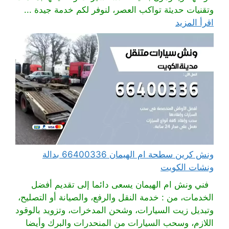
وتقنيات حديثة تواكب العصر، لنوفر لكم خدمة جيدة ...
اقرأ المزيد
ونش كرين سطحة ام الهيمان 66400336 بدالة
ونشات الكويت
فني ونش ام الهيمان يسعى دائما إلى تقديم أفضل
الخدمات، من : خدمة النقل والرفع، والصيانة أو التصليح،
وتبديل زيت السيارات، وشحن المدخرات، وتزويد بالوقود
اللازم، وسحب السيارات من المنحدرات والبرك وأيضا