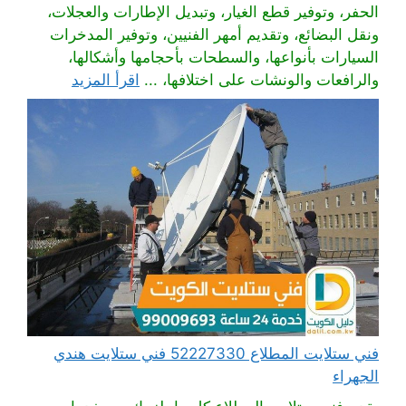
الحفر، وتوفير قطع الغيار، وتبديل الإطارات والعجلات،
ونقل البضائع، وتقديم أمهر الفنيين، وتوفير المدخرات
السيارات بأنواعها، والسطحات بأحجامها وأشكالها،
والرافعات والونشات على اختلافها، ...
اقرأ المزيد
فني ستلايت المطلاع 52227330 فني ستلايت هندي
الجهراء