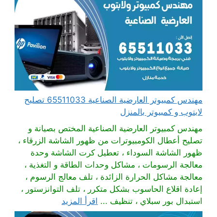
مهندس كمبيوتر العارضية الصناعية 65511033 تصليح
لابتوب و كمبيوتر بالمنزل
مهندس كمبيوتر العارضية الصناعية المختص بصيانة و
تصليح أعطال الكومبيوترات من ظهور الشاشة الزرقاء ،
ظهور الشاشة السوداء ، تعطيل كرت الشاشة وحدة
معالجة الرسومات ، مشاكل وحدات الطاقة و التغذية ،
معالجة مشاكل الحرارة الزائدة ، تلف معالج الرسوم ،
إعادة اقلاع الحاسوب بشكل متكرر ، تلف التوانزستور ،
استبدال بور سبلاي ، تنظيف ...
اقرأ المزيد