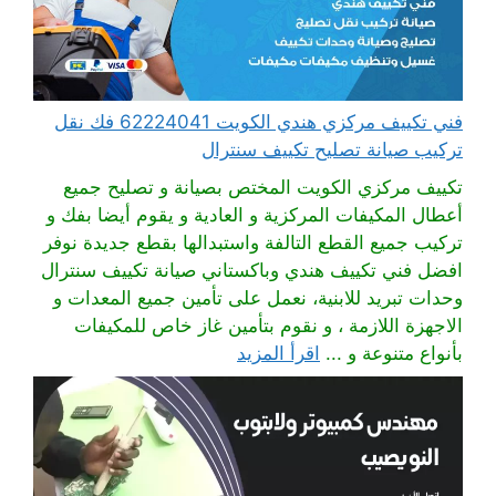
فني تكييف مركزي هندي الكويت 62224041 فك نقل
تركيب صيانة تصليح تكييف سنترال
تكييف مركزي الكويت المختص بصيانة و تصليح جميع
أعطال المكيفات المركزية و العادية و يقوم أيضا بفك و
تركيب جميع القطع التالفة واستبدالها بقطع جديدة نوفر
افضل فني تكييف هندي وباكستاني صيانة تكييف سنترال
وحدات تبريد للابنية، نعمل على تأمين جميع المعدات و
الاجهزة اللازمة ، و نقوم بتأمين غاز خاص للمكيفات
بأنواع متنوعة و ...
اقرأ المزيد