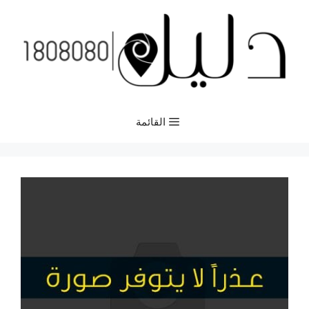
نتقل
لى
لمحتوى
القائمة