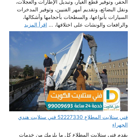
الحفر، وتوفير قطع الغيار، وتبديل الإطارات والعجلات،
ونقل البضائع، وتقديم أمهر الفنيين، وتوفير المدخرات
السيارات بأنواعها، والسطحات بأحجامها وأشكالها،
والرافعات والونشات على اختلافها، ...
اقرأ المزيد
فني ستلايت المطلاع 52227330 فني ستلايت هندي
الجهراء
يقدم فني ستلايت المطلاع كل ما يلزمك من خدمات