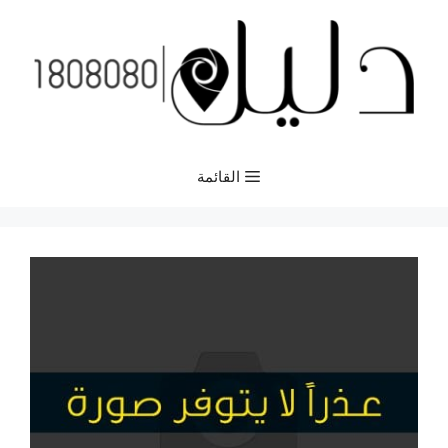
نتقل
لى
لمحتوى
القائمة