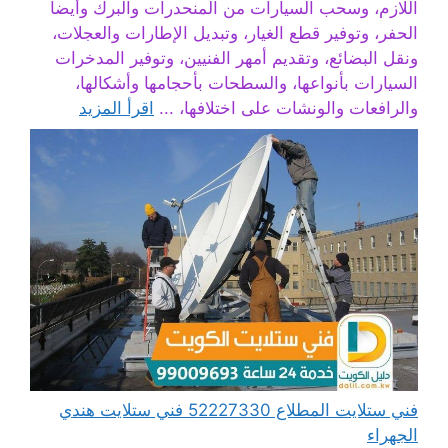
اللازم، وسحب السيارات من المنحدرات والبرك وأيضا
الحفر، وتوفير قطع الغيار، وتبديل الإطارات والعجلات،
ونقل البضائع، وتقديم أمهر الفنيين، وتوفير المدخرات
السيارات بأنواعها، والسطحات بأحجامها وأشكالها،
والرافعات والونشات على اختلافها، ...
اقرأ المزيد
فني ستلايت المطلاع 52227330 فني ستلايت هندي
الجهراء