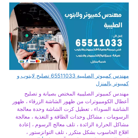
مهندس كمبيوتر الصليبية 65511033 تصليح لابتوب و
كمبيوتر بالمنزل
مهندس كمبيوتر الصليبية المختص بصيانة و تصليح
أعطال الكومبيوترات من ظهور الشاشة الزرقاء ، ظهور
الشاشة السوداء ، تعطيل كرت الشاشة وحدة معالجة
الرسومات ، مشاكل وحدات الطاقة و التغذية ، معالجة
مشاكل الحرارة الزائدة ، تلف معالج الرسوم ، إعادة
اقلاع الحاسوب بشكل متكرر ، تلف التوانزستور ،