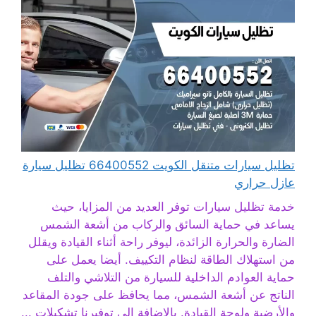
تظليل سيارات متنقل الكويت 66400552 تظليل سيارة
عازل حراري
خدمة تظليل سيارات توفر العديد من المزايا، حيث
يساعد في حماية السائق والركاب من أشعة الشمس
الضارة والحرارة الزائدة، ليوفر راحة أثناء القيادة ويقلل
من استهلاك الطاقة لنظام التكييف. أيضا يعمل على
حماية العوادم الداخلية للسيارة من التلاشي والتلف
الناتج عن أشعة الشمس، مما يحافظ على جودة المقاعد
والأرضية ولوحة القيادة. بالإضافة إلى توفيرنا تشكيلات ...