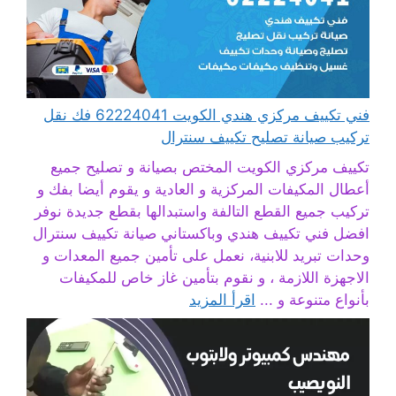
فني تكييف مركزي هندي الكويت 62224041 فك نقل
تركيب صيانة تصليح تكييف سنترال
تكييف مركزي الكويت المختص بصيانة و تصليح جميع
أعطال المكيفات المركزية و العادية و يقوم أيضا بفك و
تركيب جميع القطع التالفة واستبدالها بقطع جديدة نوفر
افضل فني تكييف هندي وباكستاني صيانة تكييف سنترال
وحدات تبريد للابنية، نعمل على تأمين جميع المعدات و
الاجهزة اللازمة ، و نقوم بتأمين غاز خاص للمكيفات
بأنواع متنوعة و ...
اقرأ المزيد