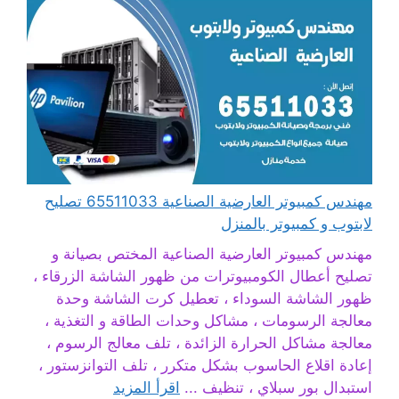
مهندس كمبيوتر العارضية الصناعية 65511033 تصليح
لابتوب و كمبيوتر بالمنزل
مهندس كمبيوتر العارضية الصناعية المختص بصيانة و
تصليح أعطال الكومبيوترات من ظهور الشاشة الزرقاء ،
ظهور الشاشة السوداء ، تعطيل كرت الشاشة وحدة
معالجة الرسومات ، مشاكل وحدات الطاقة و التغذية ،
معالجة مشاكل الحرارة الزائدة ، تلف معالج الرسوم ،
إعادة اقلاع الحاسوب بشكل متكرر ، تلف التوانزستور ،
استبدال بور سبلاي ، تنظيف ...
اقرأ المزيد