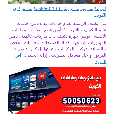
فني تكييف وتبريد الرميثية 55560390 تكييف مركزي
الكويت
فني تكييف الرميثية يقدم خدمات عديدة من خدمات
عالم التكييف و التبريد ، كتأمين قطع الغيار و المحلقات
الأصلية ، توفير أجهزة تكييف ذات ماركات عالمية ، تأمين
الموتورات بأنواعها ، كذلك الضاغطات ، خدمات الفحص
و الصيانة ، تركيب المكيفات و تثبيتها بإحكام ، تبديل غاز
الفريون و حل مشاكل التسريب ، إزالة الجليد ...
اقرأ
المزيد