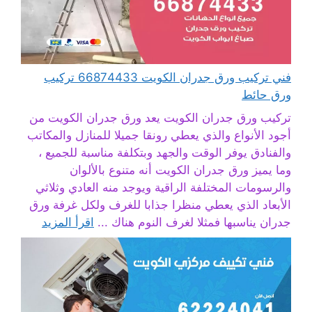
فني تركيب ورق جدران الكويت 66874433 تركيب
ورق حائط
تركيب ورق جدران الكويت يعد ورق جدران الكويت من
أجود الأنواع والذي يعطي رونقا جميلا للمنازل والمكاتب
والفنادق يوفر الوقت والجهد وبتكلفة مناسبة للجميع ،
وما يميز ورق جدران الكويت أنه متنوع بالألوان
والرسومات المختلفة الراقية ويوجد منه العادي وثلاثي
الأبعاد الذي يعطي منظرا جذابا للغرف ولكل غرفة ورق
جدران يناسبها فمثلا لغرف النوم هناك ...
اقرأ المزيد