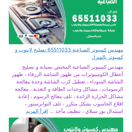
مهندس كمبيوتر الضباعية 65511033 تصليح لابتوب و
كمبيوتر بالمنزل
مهندس كمبيوتر الضباعية المختص بصيانة و تصليح
أعطال الكومبيوترات من ظهور الشاشة الزرقاء ، ظهور
الشاشة السوداء ، تعطيل كرت الشاشة وحدة معالجة
الرسومات ، مشاكل وحدات الطاقة و التغذية ، معالجة
مشاكل الحرارة الزائدة ، تلف معالج الرسوم ، إعادة
اقلاع الحاسوب بشكل متكرر ، تلف التوانزستور ،
استبدال بور سبلاي ، تنظيف مآخذ ...
اقرأ المزيد