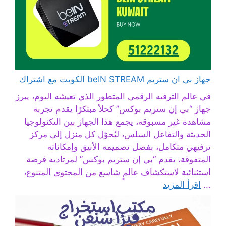
جهاز بي ان ستريم beIN STREAM الكويت مع اشتراك
في عالم الترفيه الرقمي المتطور الذي تعيشه اليوم، يبرز
جهاز “بي إن ستريم بوكس” كحلاً مبتكرًا يقدم تجربة
مشاهدة غير مسبوقة، يجمع هذا الجهاز بين التكنولوجيا
الحديثة والتفاعل السلس، ليُحوّل كل منزل إلى مركز
ترفيهي متكامل، بفضل تصميمه الأنيق وإمكاناته
المتفوقة، يقدم “بي إن ستريم بوكس” لمرتاديه فرصة
استثنائية لاستكشاف عالمٍ شاسع من المحتوى المتنوع،
...
اقرأ المزيد