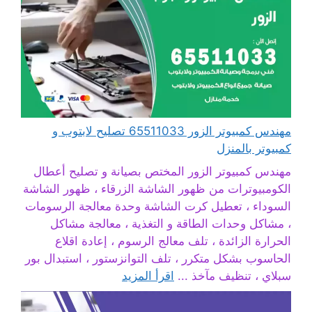
مهندس كمبيوتر الزور 65511033 تصليح لابتوب و
كمبيوتر بالمنزل
مهندس كمبيوتر الزور المختص بصيانة و تصليح أعطال
الكومبيوترات من ظهور الشاشة الزرقاء ، ظهور الشاشة
السوداء ، تعطيل كرت الشاشة وحدة معالجة الرسومات
، مشاكل وحدات الطاقة و التغذية ، معالجة مشاكل
الحرارة الزائدة ، تلف معالج الرسوم ، إعادة اقلاع
الحاسوب بشكل متكرر ، تلف التوانزستور ، استبدال بور
سبلاي ، تنظيف مآخذ ...
اقرأ المزيد