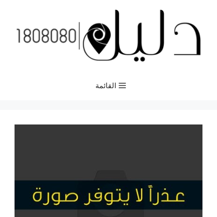
نتقل
لى
لمحتوى
القائمة