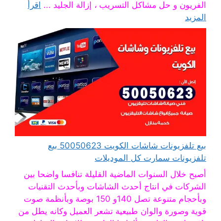
الفريون و حل مشاكل التسريب ، إزالة الجليد ...
اقرأ
المزيد
بيع تلفزيونات شاشات الكويت 50050623 بيع
تلفزيونات سمارت كل الموديلات
أصبح خلال السنوات الماضية القليلة تنافسا واضحا بين
الشركات في انتاج أحدث الشاشات وبأحدث التقنيات
وبأحجام متنوعة تصل 140و 150 بوصة وبأنظمة صوت
قوية وصورة والوان طبيعية تشعر العميل وكانه يطل من