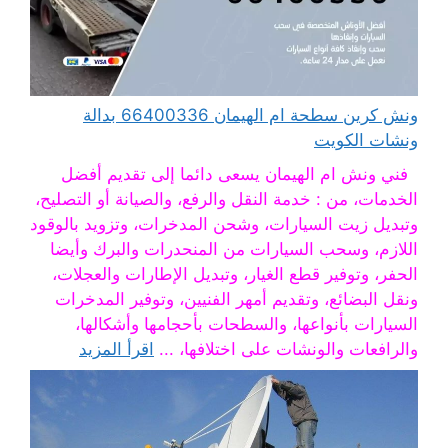
ونش كرين سطحة ام الهيمان 66400336 بدالة
ونشات الكويت
فني ونش ام الهيمان يسعى دائما إلى تقديم أفضل
الخدمات، من : خدمة النقل والرفع، والصيانة أو التصليح،
وتبديل زيت السيارات، وشحن المدخرات، وتزويد بالوقود
اللازم، وسحب السيارات من المنحدرات والبرك وأيضا
الحفر، وتوفير قطع الغيار، وتبديل الإطارات والعجلات،
ونقل البضائع، وتقديم أمهر الفنيين، وتوفير المدخرات
السيارات بأنواعها، والسطحات بأحجامها وأشكالها،
والرافعات والونشات على اختلافها، ...
اقرأ المزيد