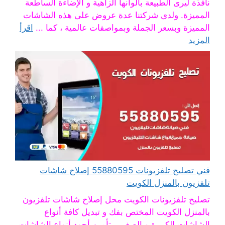
نافذة ليرى الطبيعة بألوانها الزاهية و الإضاءة الساطعة
المميزة. ولدى شركتنا عدة عروض على هذه الشاشات
المميزة وبسعر الجملة وبمواصفات عالمية ، كما ...
اقرأ
المزيد
فني تصليح تلفزيونات 55880595 إصلاح شاشات
تلفزيون بالمنزل الكويت
تصليح تلفزيونات الكويت محل إصلاح شاشات تلفزيون
بالمنزل الكويت المختص بفك و تبديل كافة أنواع
الشاشات الكبيرة و الصغير ، تأمين أجود أنواع الشاشات