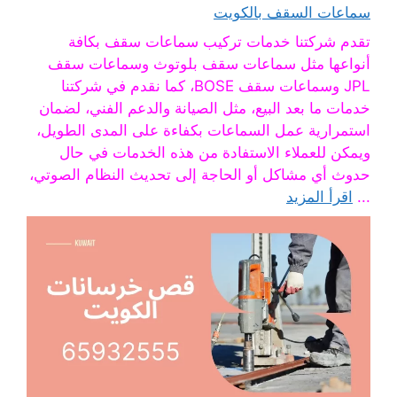
سماعات السقف بالكويت
تقدم شركتنا خدمات تركيب سماعات سقف بكافة
أنواعها مثل سماعات سقف بلوتوث وسماعات سقف
JPL وسماعات سقف BOSE، كما نقدم في شركتنا
خدمات ما بعد البيع، مثل الصيانة والدعم الفني، لضمان
استمرارية عمل السماعات بكفاءة على المدى الطويل،
ويمكن للعملاء الاستفادة من هذه الخدمات في حال
حدوث أي مشاكل أو الحاجة إلى تحديث النظام الصوتي،
...
اقرأ المزيد