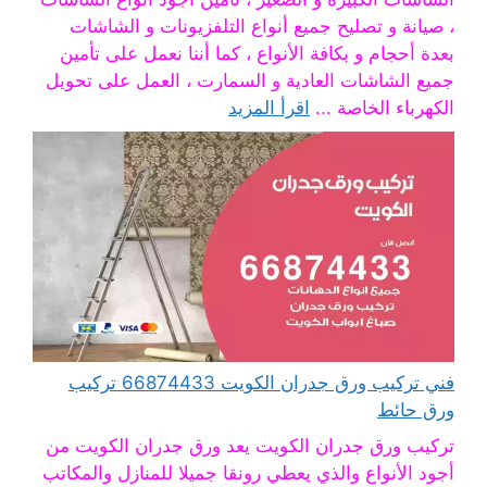
، صيانة و تصليح جميع أنواع التلفزيونات و الشاشات
بعدة أحجام و بكافة الأنواع ، كما أننا نعمل على تأمين
جميع الشاشات العادية و السمارت ، العمل على تحويل
الكهرباء الخاصة ...
اقرأ المزيد
فني تركيب ورق جدران الكويت 66874433 تركيب
ورق حائط
تركيب ورق جدران الكويت يعد ورق جدران الكويت من
أجود الأنواع والذي يعطي رونقا جميلا للمنازل والمكاتب