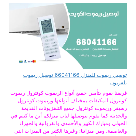
توصيل ريموت للمنزل 66041166 توصيل ريموت
تلفزيون
فريقنا يقوم بتأمين جميع أنواع الريموت كونترول ريموت
كونترول للمكيفات بمختلف أنواعها وريموت كونترول
رسيفر وريموت كونترول جميع التلفزيونات القديمة
والحديثة كما نقوم بتوصيلها لباب منزلكم أين ما كنتم في
الحولي ومبارك الكبير والأحمدي والفروانية والجهراء
والعاصمة. ومن ميزاتنا: وغيرها الكثير من الميزات التي