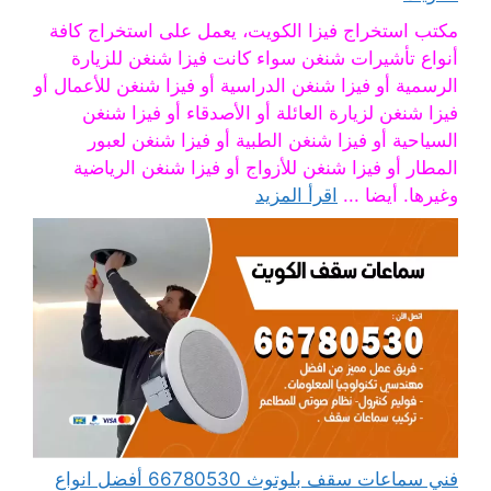
مكتب استخراج فيزا الكويت، يعمل على استخراج كافة
أنواع تأشيرات شنغن سواء كانت فيزا شنغن للزيارة
الرسمية أو فيزا شنغن الدراسية أو فيزا شنغن للأعمال أو
فيزا شنغن لزيارة العائلة أو الأصدقاء أو فيزا شنغن
السياحية أو فيزا شنغن الطبية أو فيزا شنغن لعبور
المطار أو فيزا شنغن للأزواج أو فيزا شنغن الرياضية
وغيرها. أيضا ...
اقرأ المزيد
فني سماعات سقف بلوتوث 66780530 أفضل انواع