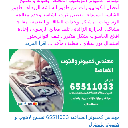
مهندس كمبيوتر النويصيب المختص بصيانة و تصليح
أعطال الكومبيوترات من ظهور الشاشة الزرقاء ، ظهور
الشاشة السوداء ، تعطيل كرت الشاشة وحدة معالجة
الرسومات ، مشاكل وحدات الطاقة و التغذية ، معالجة
مشاكل الحرارة الزائدة ، تلف معالج الرسوم ، إعادة
اقلاع الحاسوب بشكل متكرر ، تلف التوانزستور ،
استبدال بور سبلاي ، تنظيف مآخذ ...
اقرأ المزيد
مهندس كمبيوتر الضباعية 65511033 تصليح لابتوب و
كمبيوتر بالمنزل