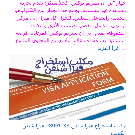
جهاز “بي إن ستريم بوكس” كحلاً مبتكرًا يقدم تجربة
مشاهدة غير مسبوقة، يجمع هذا الجهاز بين التكنولوجيا
الحديثة والتفاعل السلس، ليُحوّل كل منزل إلى مركز
ترفيهي متكامل، بفضل تصميمه الأنيق وإمكاناته
المتفوقة، يقدم “بي إن ستريم بوكس” لمرتاديه فرصة
استثنائية لاستكشاف عالمٍ شاسع من المحتوى المتنوع،
...
اقرأ المزيد
مكتب استخراج فيزا شنغن 98951133 فيزا شنغن
الكويت