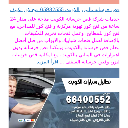
قص خرسانه بالليزر الكويت 65932555 فتح كور تكييف
خدمات شركة قص خرسانة الكويت متاحة على مدار 24
ساعة من فتح كور تهوية مركزية و فتح كور للمداخن، مع
فتح كور للمطابخ، وعمل فتحات تخريم للمكيفات،
بالإضافة لعمل فتحات شبابيك والابواب من قبل أفضل
معلم قص خرسانة بالكويت، ويمكننا قص خرسانة بدون
اهتزازات في المباني بالكويت، مع امكانية قص خرسانة
ليزر، وقص خرسانة السقف ...
اقرأ المزيد