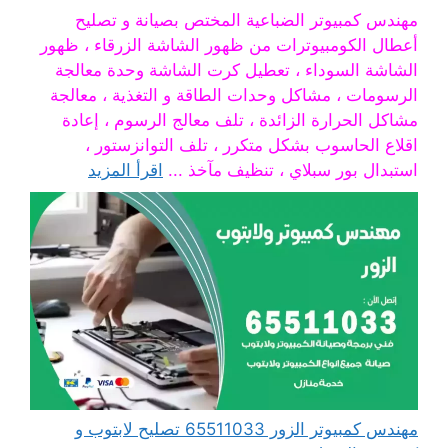
مهندس كمبيوتر الضباعية المختص بصيانة و تصليح
أعطال الكومبيوترات من ظهور الشاشة الزرقاء ، ظهور
الشاشة السوداء ، تعطيل كرت الشاشة وحدة معالجة
الرسومات ، مشاكل وحدات الطاقة و التغذية ، معالجة
مشاكل الحرارة الزائدة ، تلف معالج الرسوم ، إعادة
اقلاع الحاسوب بشكل متكرر ، تلف التوانزستور ،
استبدال بور سبلاي ، تنظيف مآخذ ...
اقرأ المزيد
مهندس كمبيوتر الزور 65511033 تصليح لابتوب و