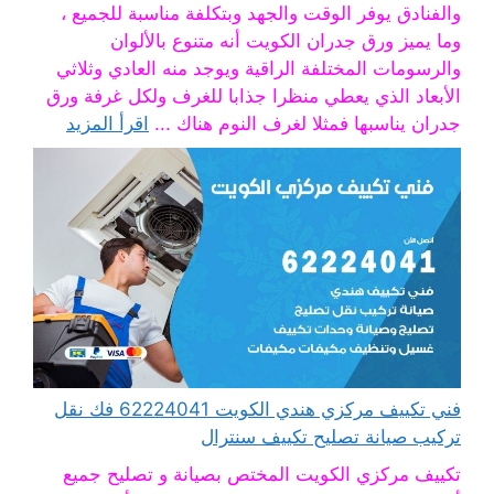
والفنادق يوفر الوقت والجهد وبتكلفة مناسبة للجميع ،
وما يميز ورق جدران الكويت أنه متنوع بالألوان
والرسومات المختلفة الراقية ويوجد منه العادي وثلاثي
الأبعاد الذي يعطي منظرا جذابا للغرف ولكل غرفة ورق
جدران يناسبها فمثلا لغرف النوم هناك ...
اقرأ المزيد
فني تكييف مركزي هندي الكويت 62224041 فك نقل
تركيب صيانة تصليح تكييف سنترال
تكييف مركزي الكويت المختص بصيانة و تصليح جميع