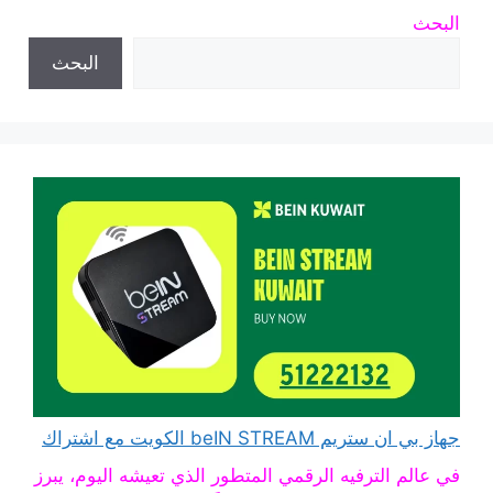
البحث
البحث
جهاز بي ان ستريم beIN STREAM الكويت مع اشتراك
في عالم الترفيه الرقمي المتطور الذي تعيشه اليوم، يبرز