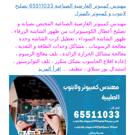
مهندس كمبيوتر العارضية الصناعية 65511033 تصليح
لابتوب و كمبيوتر بالمنزل
مهندس كمبيوتر العارضية الصناعية المختص بصيانة و
تصليح أعطال الكومبيوترات من ظهور الشاشة الزرقاء ،
ظهور الشاشة السوداء ، تعطيل كرت الشاشة وحدة
معالجة الرسومات ، مشاكل وحدات الطاقة و التغذية ،
معالجة مشاكل الحرارة الزائدة ، تلف معالج الرسوم ،
إعادة اقلاع الحاسوب بشكل متكرر ، تلف التوانزستور ،
استبدال بور سبلاي ، تنظيف ...
اقرأ المزيد