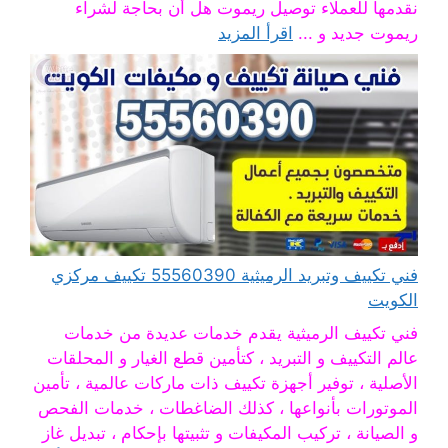
نقدمها للعملاء توصيل ريموت هل أن بحاجة لشراء
ريموت جديد و ...
اقرأ المزيد
فني تكييف وتبريد الرميثية 55560390 تكييف مركزي
الكويت
فني تكييف الرميثية يقدم خدمات عديدة من خدمات
عالم التكييف و التبريد ، كتأمين قطع الغيار و المحلقات
الأصلية ، توفير أجهزة تكييف ذات ماركات عالمية ، تأمين
الموتورات بأنواعها ، كذلك الضاغطات ، خدمات الفحص
و الصيانة ، تركيب المكيفات و تثبيتها بإحكام ، تبديل غاز