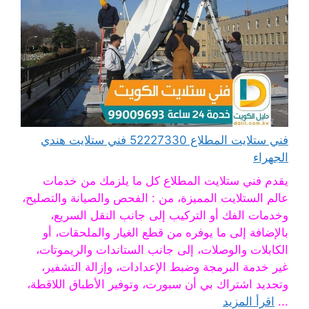
فني ستلايت المطلاع 52227330 فني ستلايت هندي
الجهراء
يقدم فني ستلايت المطلاع كل ما يلزمك من خدمات
عالم الستلايت المميزة، من : الفحص والصيانة والتصليح،
وخدمات الفك أو التركيب إلى جانب النقل السريع،
بالإضافة إلى ما يوفره من قطع الغيار والملحقات، أو
الكابلات والوصلات، إلى جانب الستاندات والريموتات،
غير خدمة البرمجة وضبط الإعدادات، وإزالة التشفير،
وتجديد اشتراك بي أن سبورت، وتوفير الأطباق اللاقطة،
...
اقرأ المزيد