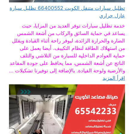
تظليل سيارات متنقل الكويت 66400552 تظليل سيارة
عازل حراري
خدمة تظليل سيارات توفر العديد من المزايا، حيث
يساعد في حماية السائق والركاب من أشعة الشمس
الضارة والحرارة الزائدة، ليوفر راحة أثناء القيادة ويقلل
من استهلاك الطاقة لنظام التكييف. أيضا يعمل على
حماية العوادم الداخلية للسيارة من التلاشي والتلف
الناتج عن أشعة الشمس، مما يحافظ على جودة المقاعد
والأرضية ولوحة القيادة. بالإضافة إلى توفيرنا تشكيلات ...
اقرأ المزيد