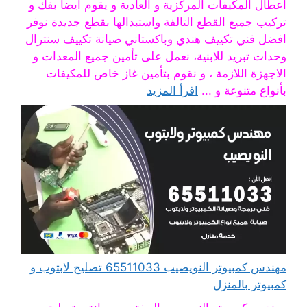
أعطال المكيفات المركزية و العادية و يقوم أيضا بفك و
تركيب جميع القطع التالفة واستبدالها بقطع جديدة نوفر
افضل فني تكييف هندي وباكستاني صيانة تكييف سنترال
وحدات تبريد للابنية، نعمل على تأمين جميع المعدات و
الاجهزة اللازمة ، و نقوم بتأمين غاز خاص للمكيفات
بأنواع متنوعة و ...
اقرأ المزيد
مهندس كمبيوتر النويصيب 65511033 تصليح لابتوب و
كمبيوتر بالمنزل