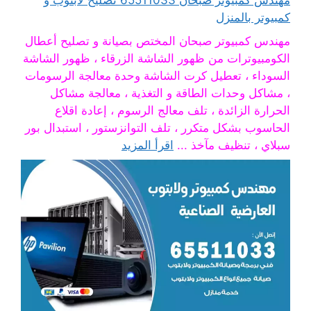
مهندس كمبيوتر صبحان 65511033 تصليح لابتوب و
كمبيوتر بالمنزل
مهندس كمبيوتر صبحان المختص بصيانة و تصليح أعطال
الكومبيوترات من ظهور الشاشة الزرقاء ، ظهور الشاشة
السوداء ، تعطيل كرت الشاشة وحدة معالجة الرسومات
، مشاكل وحدات الطاقة و التغذية ، معالجة مشاكل
الحرارة الزائدة ، تلف معالج الرسوم ، إعادة اقلاع
الحاسوب بشكل متكرر ، تلف التوانزستور ، استبدال بور
سبلاي ، تنظيف مآخذ ...
اقرأ المزيد