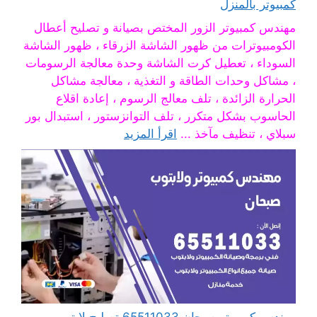
كمبيوتر بالمنزل
مهندس كمبيوتر الزور المختص بصيانة و تصليح أعطال
الكومبيوترات من ظهور الشاشة الزرقاء ، ظهور الشاشة
السوداء ، تعطيل كرت الشاشة وحدة معالجة الرسومات
، مشاكل وحدات الطاقة و التغذية ، معالجة مشاكل
الحرارة الزائدة ، تلف معالج الرسوم ، إعادة اقلاع
الحاسوب بشكل متكرر ، تلف التوانزستور ، استبدال بور
سبلاي ، تنظيف مآخذ ...
اقرأ المزيد