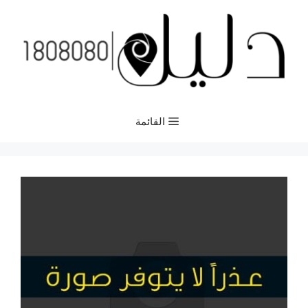
نتقل
لى
لمحتوى
القائمة