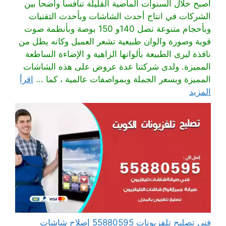
أصبح خلال السنوات الماضية القليلة تنافسا واضحا بين
الشركات في انتاج أحدث الشاشات وبأحدث التقنيات
وبأحجام متنوعة تصل 140و 150 بوصة وبأنظمة صوت
قوية وصورة والوان طبيعية تشعر العميل وكانه يطل من
نافذة ليرى الطبيعة بألوانها الزاهية و الإضاءة الساطعة
المميزة. ولدى شركتنا عدة عروض على هذه الشاشات
المميزة وبسعر الجملة وبمواصفات عالمية ، كما ...
اقرأ
المزيد
فني تصليح تلفزيونات 55880595 إصلاح شاشات