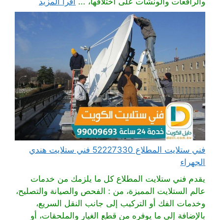
والرافعات والونشات على اختلافها، ...
اقرأ المزيد
فني ستلايت المطلاع 52227330 فني ستلايت هندي
الجهراء
يقدم فني ستلايت المطلاع كل ما يلزمك من خدمات
عالم الستلايت المميزة، من : الفحص والصيانة والتصليح،
وخدمات الفك أو التركيب إلى جانب النقل السريع،
بالإضافة إلى ما يوفره من قطع الغيار والملحقات، أو