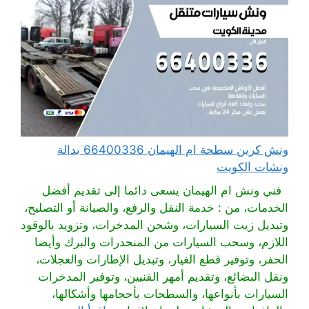
ونش كرين سطحة ام الهيمان 66400336 بدالة
ونشات الكويت
فني ونش ام الهيمان يسعى دائما إلى تقديم أفضل
الخدمات، من : خدمة النقل والرفع، والصيانة أو التصليح،
وتبديل زيت السيارات، وشحن المدخرات، وتزويد بالوقود
اللازم، وسحب السيارات من المنحدرات والبرك وأيضا
الحفر، وتوفير قطع الغيار، وتبديل الإطارات والعجلات،
ونقل البضائع، وتقديم أمهر الفنيين، وتوفير المدخرات
السيارات بأنواعها، والسطحات بأحجامها وأشكالها،