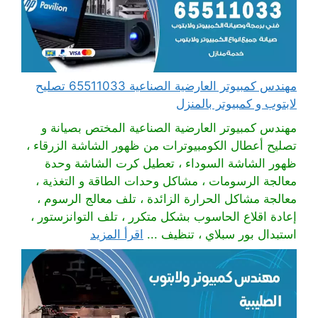
مهندس كمبيوتر العارضية الصناعية 65511033 تصليح
لابتوب و كمبيوتر بالمنزل
مهندس كمبيوتر العارضية الصناعية المختص بصيانة و
تصليح أعطال الكومبيوترات من ظهور الشاشة الزرقاء ،
ظهور الشاشة السوداء ، تعطيل كرت الشاشة وحدة
معالجة الرسومات ، مشاكل وحدات الطاقة و التغذية ،
معالجة مشاكل الحرارة الزائدة ، تلف معالج الرسوم ،
إعادة اقلاع الحاسوب بشكل متكرر ، تلف التوانزستور ،
استبدال بور سبلاي ، تنظيف ...
اقرأ المزيد