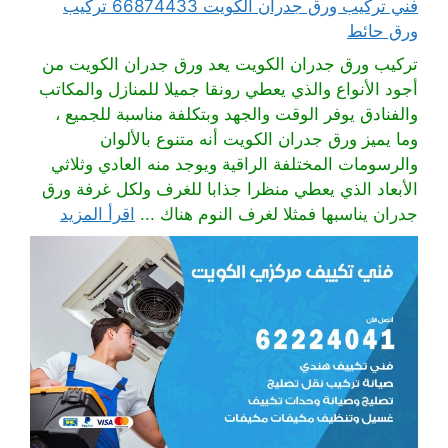
فني تركيب ورق جدران الكويت 66874433 تركيب
ورق حائط
تركيب ورق جدران الكويت يعد ورق جدران الكويت من
أجود الأنواع والذي يعطي رونقا جميلا للمنازل والمكاتب
والفنادق يوفر الوقت والجهد وبتكلفة مناسبة للجميع ،
وما يميز ورق جدران الكويت أنه متنوع بالألوان
والرسومات المختلفة الراقية ويوجد منه العادي وثلاثي
الأبعاد الذي يعطي منظرا جذابا للغرف ولكل غرفة ورق
جدران يناسبها فمثلا لغرف النوم هناك ...
اقرأ المزيد