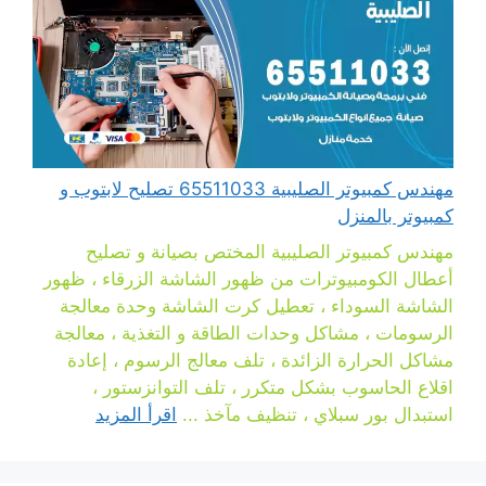
مهندس كمبيوتر الصليبية 65511033 تصليح لابتوب و
كمبيوتر بالمنزل
مهندس كمبيوتر الصليبية المختص بصيانة و تصليح
أعطال الكومبيوترات من ظهور الشاشة الزرقاء ، ظهور
الشاشة السوداء ، تعطيل كرت الشاشة وحدة معالجة
الرسومات ، مشاكل وحدات الطاقة و التغذية ، معالجة
مشاكل الحرارة الزائدة ، تلف معالج الرسوم ، إعادة
اقلاع الحاسوب بشكل متكرر ، تلف التوانزستور ،
استبدال بور سبلاي ، تنظيف مآخذ ...
اقرأ المزيد