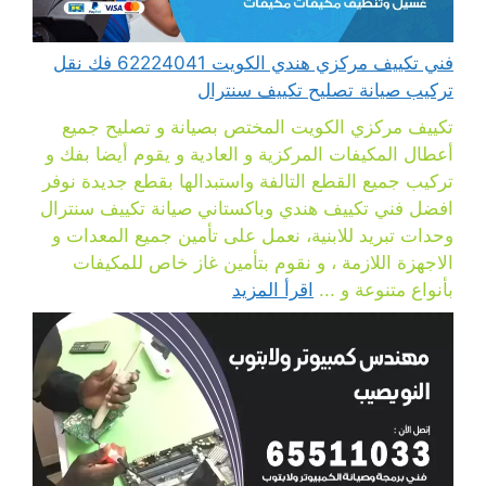
فني تكييف مركزي هندي الكويت 62224041 فك نقل
تركيب صيانة تصليح تكييف سنترال
تكييف مركزي الكويت المختص بصيانة و تصليح جميع
أعطال المكيفات المركزية و العادية و يقوم أيضا بفك و
تركيب جميع القطع التالفة واستبدالها بقطع جديدة نوفر
افضل فني تكييف هندي وباكستاني صيانة تكييف سنترال
وحدات تبريد للابنية، نعمل على تأمين جميع المعدات و
الاجهزة اللازمة ، و نقوم بتأمين غاز خاص للمكيفات
بأنواع متنوعة و ...
اقرأ المزيد