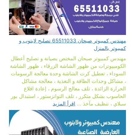
مهندس كمبيوتر صبحان 65511033 تصليح لابتوب و
كمبيوتر بالمنزل
مهندس كمبيوتر صبحان المختص بصيانة و تصليح أعطال
الكومبيوترات من ظهور الشاشة الزرقاء ، ظهور الشاشة
السوداء ، تعطيل كرت الشاشة وحدة معالجة الرسومات
، مشاكل وحدات الطاقة و التغذية ، معالجة مشاكل
الحرارة الزائدة ، تلف معالج الرسوم ، إعادة اقلاع
الحاسوب بشكل متكرر ، تلف التوانزستور ، استبدال بور
سبلاي ، تنظيف مآخذ ...
اقرأ المزيد