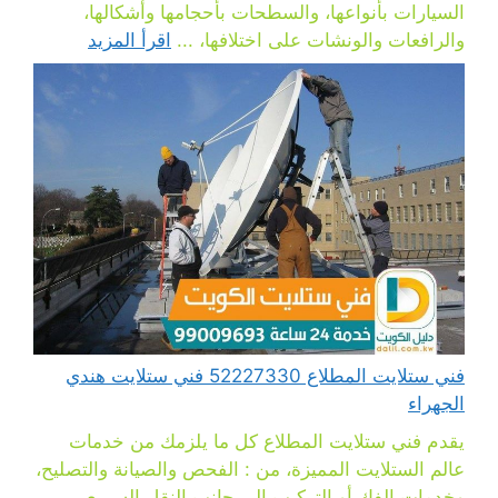
السيارات بأنواعها، والسطحات بأحجامها وأشكالها،
والرافعات والونشات على اختلافها، ...
اقرأ المزيد
فني ستلايت المطلاع 52227330 فني ستلايت هندي
الجهراء
يقدم فني ستلايت المطلاع كل ما يلزمك من خدمات
عالم الستلايت المميزة، من : الفحص والصيانة والتصليح،
وخدمات الفك أو التركيب إلى جانب النقل السريع،