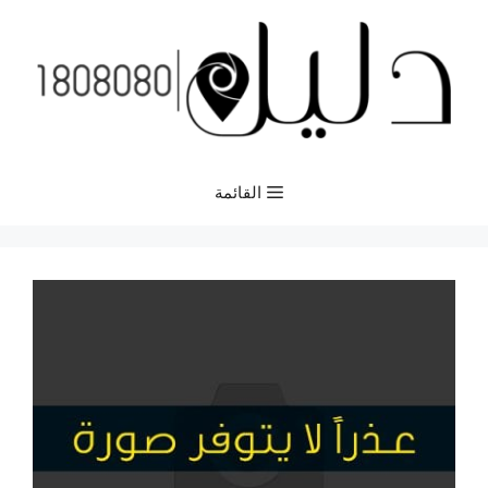
نتقل
لى
لمحتوى
القائمة