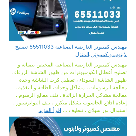
مهندس كمبيوتر العارضية الصناعية 65511033 تصليح
لابتوب و كمبيوتر بالمنزل
مهندس كمبيوتر العارضية الصناعية المختص بصيانة و
تصليح أعطال الكومبيوترات من ظهور الشاشة الزرقاء ،
ظهور الشاشة السوداء ، تعطيل كرت الشاشة وحدة
معالجة الرسومات ، مشاكل وحدات الطاقة و التغذية ،
معالجة مشاكل الحرارة الزائدة ، تلف معالج الرسوم ،
إعادة اقلاع الحاسوب بشكل متكرر ، تلف التوانزستور ،
استبدال بور سبلاي ، تنظيف ...
اقرأ المزيد