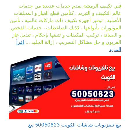
فني تكييف الرميثية يقدم خدمات عديدة من خدمات
عالم التكييف و التبريد ، كتأمين قطع الغيار و المحلقات
الأصلية ، توفير أجهزة تكييف ذات ماركات عالمية ، تأمين
الموتورات بأنواعها ، كذلك الضاغطات ، خدمات الفحص
و الصيانة ، تركيب المكيفات و تثبيتها بإحكام ، تبديل غاز
الفريون و حل مشاكل التسريب ، إزالة الجليد ...
اقرأ
المزيد
بيع تلفزيونات شاشات الكويت 50050623 بيع