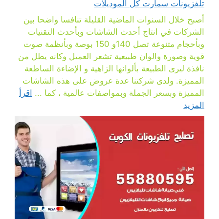
تلفزيونات سمارت كل الموديلات
أصبح خلال السنوات الماضية القليلة تنافسا واضحا بين
الشركات في انتاج أحدث الشاشات وبأحدث التقنيات
وبأحجام متنوعة تصل 140و 150 بوصة وبأنظمة صوت
قوية وصورة والوان طبيعية تشعر العميل وكانه يطل من
نافذة ليرى الطبيعة بألوانها الزاهية و الإضاءة الساطعة
المميزة. ولدى شركتنا عدة عروض على هذه الشاشات
المميزة وبسعر الجملة وبمواصفات عالمية ، كما ...
اقرأ
المزيد