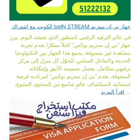
جهاز بي ان ستريم beIN STREAM الكويت مع اشتراك
في عالم الترفيه الرقمي المتطور الذي تعيشه اليوم، يبرز
جهاز “بي إن ستريم بوكس” كحلاً مبتكرًا يقدم تجربة
مشاهدة غير مسبوقة، يجمع هذا الجهاز بين التكنولوجيا
الحديثة والتفاعل السلس، ليُحوّل كل منزل إلى مركز
ترفيهي متكامل، بفضل تصميمه الأنيق وإمكاناته
المتفوقة، يقدم “بي إن ستريم بوكس” لمرتاديه فرصة
استثنائية لاستكشاف عالمٍ شاسع من المحتوى المتنوع،
...
اقرأ المزيد