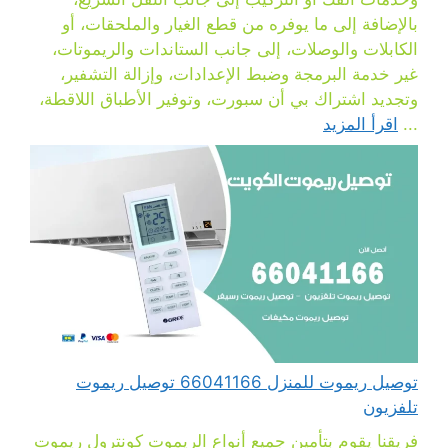
بالإضافة إلى ما يوفره من قطع الغيار والملحقات، أو
الكابلات والوصلات، إلى جانب الستاندات والريموتات،
غير خدمة البرمجة وضبط الإعدادات، وإزالة التشفير،
وتجديد اشتراك بي أن سبورت، وتوفير الأطباق اللاقطة،
...
اقرأ المزيد
توصيل ريموت للمنزل 66041166 توصيل ريموت
تلفزيون
فريقنا يقوم بتأمين جميع أنواع الريموت كونترول ريموت