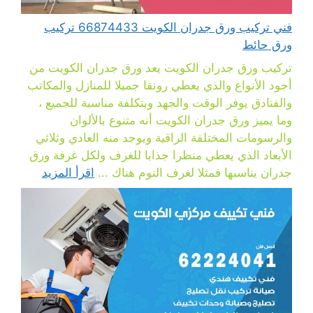
فني تركيب ورق جدران الكويت 66874433 تركيب
ورق حائط
تركيب ورق جدران الكويت يعد ورق جدران الكويت من
أجود الأنواع والذي يعطي رونقا جميلا للمنازل والمكاتب
والفنادق يوفر الوقت والجهد وبتكلفة مناسبة للجميع ،
وما يميز ورق جدران الكويت أنه متنوع بالألوان
والرسومات المختلفة الراقية ويوجد منه العادي وثلاثي
الأبعاد الذي يعطي منظرا جذابا للغرف ولكل غرفة ورق
جدران يناسبها فمثلا لغرف النوم هناك ...
اقرأ المزيد