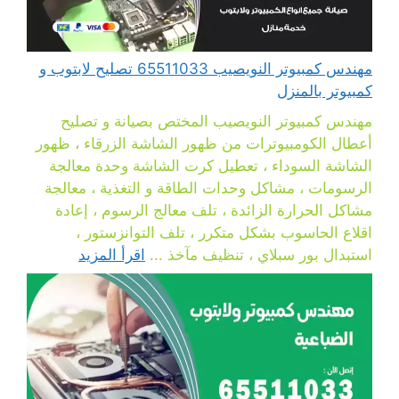
مهندس كمبيوتر النويصيب 65511033 تصليح لابتوب و
كمبيوتر بالمنزل
مهندس كمبيوتر النويصيب المختص بصيانة و تصليح
أعطال الكومبيوترات من ظهور الشاشة الزرقاء ، ظهور
الشاشة السوداء ، تعطيل كرت الشاشة وحدة معالجة
الرسومات ، مشاكل وحدات الطاقة و التغذية ، معالجة
مشاكل الحرارة الزائدة ، تلف معالج الرسوم ، إعادة
اقلاع الحاسوب بشكل متكرر ، تلف التوانزستور ،
استبدال بور سبلاي ، تنظيف مآخذ ...
اقرأ المزيد