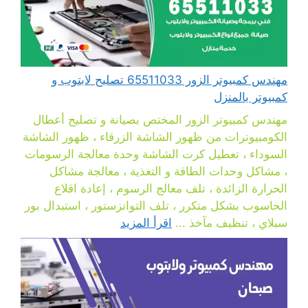
مهندس كمبيوتر الزور 65511033 تصليح لابتوب و
كمبيوتر بالمنزل
مهندس كمبيوتر الزور المختص بصيانة و تصليح أعطال
الكومبيوترات من ظهور الشاشة الزرقاء ، ظهور الشاشة
السوداء ، تعطيل كرت الشاشة وحدة معالجة الرسومات
، مشاكل وحدات الطاقة و التغذية ، معالجة مشاكل
الحرارة الزائدة ، تلف معالج الرسوم ، إعادة اقلاع
الحاسوب بشكل متكرر ، تلف التوانزستور ، استبدال بور
سبلاي ، تنظيف مآخذ ...
اقرأ المزيد