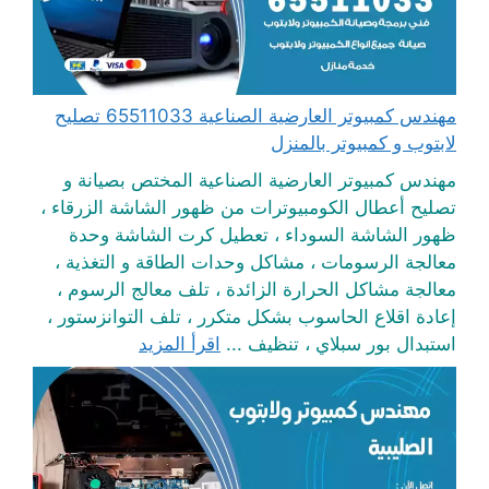
مهندس كمبيوتر العارضية الصناعية 65511033 تصليح
لابتوب و كمبيوتر بالمنزل
مهندس كمبيوتر العارضية الصناعية المختص بصيانة و
تصليح أعطال الكومبيوترات من ظهور الشاشة الزرقاء ،
ظهور الشاشة السوداء ، تعطيل كرت الشاشة وحدة
معالجة الرسومات ، مشاكل وحدات الطاقة و التغذية ،
معالجة مشاكل الحرارة الزائدة ، تلف معالج الرسوم ،
إعادة اقلاع الحاسوب بشكل متكرر ، تلف التوانزستور ،
استبدال بور سبلاي ، تنظيف ...
اقرأ المزيد