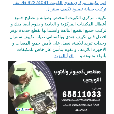
فني تكييف مركزي هندي الكويت 62224041 فك نقل
تركيب صيانة تصليح تكييف سنترال
تكييف مركزي الكويت المختص بصيانة و تصليح جميع
أعطال المكيفات المركزية و العادية و يقوم أيضا بفك و
تركيب جميع القطع التالفة واستبدالها بقطع جديدة نوفر
افضل فني تكييف هندي وباكستاني صيانة تكييف سنترال
وحدات تبريد للابنية، نعمل على تأمين جميع المعدات و
الاجهزة اللازمة ، و نقوم بتأمين غاز خاص للمكيفات
بأنواع متنوعة و ...
اقرأ المزيد