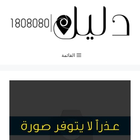
نتقل
لى
لمحتوى
القائمة