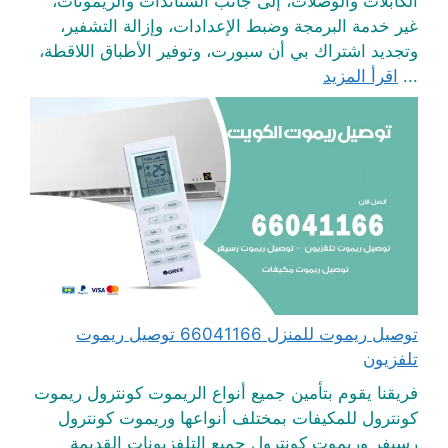
الكابلات والوصلات، إلى جانب الستاندات والريموتات،
غير خدمة البرمجة وضبط الإعدادات، وإزالة التشفير،
وتجديد اشتراك بي أن سبورت، وتوفير الأطباق اللاقطة،
...
اقرأ المزيد
توصيل ريموت للمنزل 66041166 توصيل ريموت
تلفزيون
فريقنا يقوم بتأمين جميع أنواع الريموت كونترول ريموت
كونترول للمكيفات بمختلف أنواعها وريموت كونترول
رسيفر وريموت كونترول جميع التلفزيونات القديمة