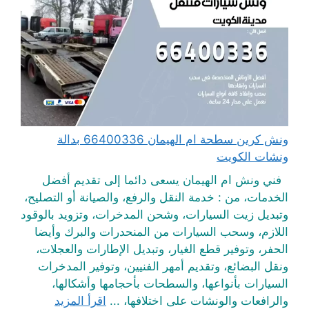
ونش كرين سطحة ام الهيمان 66400336 بدالة
ونشات الكويت
فني ونش ام الهيمان يسعى دائما إلى تقديم أفضل
الخدمات، من : خدمة النقل والرفع، والصيانة أو التصليح،
وتبديل زيت السيارات، وشحن المدخرات، وتزويد بالوقود
اللازم، وسحب السيارات من المنحدرات والبرك وأيضا
الحفر، وتوفير قطع الغيار، وتبديل الإطارات والعجلات،
ونقل البضائع، وتقديم أمهر الفنيين، وتوفير المدخرات
السيارات بأنواعها، والسطحات بأحجامها وأشكالها،
والرافعات والونشات على اختلافها، ...
اقرأ المزيد