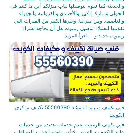
والحديثة كما نقوم بتوصيلها لباب منزلكم أين ما كنتم في
الحولي ومبارك الكبير والأحمدي والفروانية والجهراء
والعاصمة. ومن ميزاتنا: وغيرها الكثير من الميزات التي
نقدمها للعملاء توصيل ريموت هل أن بحاجة لشراء
ريموت جديد و ...
اقرأ المزيد
فني تكييف وتبريد الرميثية 55560390 تكييف مركزي
الكويت
فني تكييف الرميثية يقدم خدمات عديدة من خدمات
عالم التكييف و التبريد ، كتأمين قطع الغيار و المحلقات