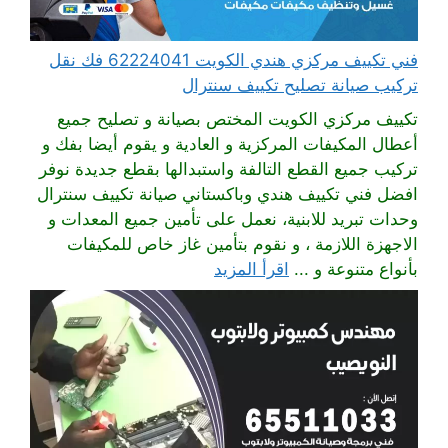
فني تكييف مركزي هندي الكويت 62224041 فك نقل
تركيب صيانة تصليح تكييف سنترال
تكييف مركزي الكويت المختص بصيانة و تصليح جميع
أعطال المكيفات المركزية و العادية و يقوم أيضا بفك و
تركيب جميع القطع التالفة واستبدالها بقطع جديدة نوفر
افضل فني تكييف هندي وباكستاني صيانة تكييف سنترال
وحدات تبريد للابنية، نعمل على تأمين جميع المعدات و
الاجهزة اللازمة ، و نقوم بتأمين غاز خاص للمكيفات
بأنواع متنوعة و ...
اقرأ المزيد