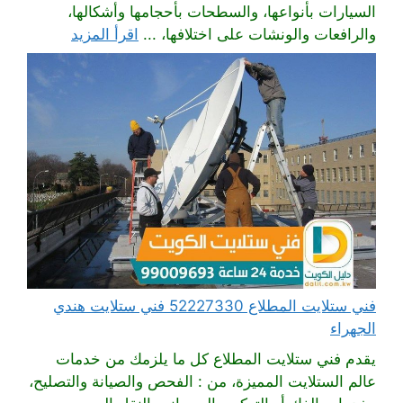
السيارات بأنواعها، والسطحات بأحجامها وأشكالها،
والرافعات والونشات على اختلافها، ...
اقرأ المزيد
فني ستلايت المطلاع 52227330 فني ستلايت هندي
الجهراء
يقدم فني ستلايت المطلاع كل ما يلزمك من خدمات
عالم الستلايت المميزة، من : الفحص والصيانة والتصليح،