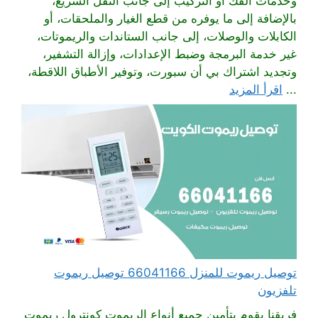
وخدمات الفك أو التركيب إلى جانب النقل السريع،
بالإضافة إلى ما يوفره من قطع الغيار والملحقات، أو
الكابلات والوصلات، إلى جانب الستاندات والريموتات،
غير خدمة البرمجة وضبط الإعدادات، وإزالة التشفير،
وتجديد اشتراك بي أن سبورت، وتوفير الأطباق اللاقطة،
...
اقرأ المزيد
توصيل ريموت للمنزل 66041166 توصيل ريموت
تلفزيون
فريقنا يقوم بتأمين جميع أنواع الريموت كونترول ريموت