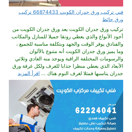
فني تركيب ورق جدران الكويت 66874433 تركيب
ورق حائط
تركيب ورق جدران الكويت يعد ورق جدران الكويت من
أجود الأنواع والذي يعطي رونقا جميلا للمنازل والمكاتب
والفنادق يوفر الوقت والجهد وبتكلفة مناسبة للجميع ،
وما يميز ورق جدران الكويت أنه متنوع بالألوان
والرسومات المختلفة الراقية ويوجد منه العادي وثلاثي
الأبعاد الذي يعطي منظرا جذابا للغرف ولكل غرفة ورق
جدران يناسبها فمثلا لغرف النوم هناك ...
اقرأ المزيد