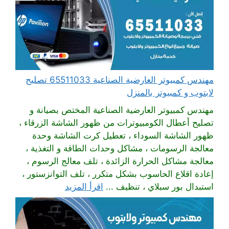
مهندس كمبيوتر العارضية الصناعية 65511033 تصليح
لابتوب و كمبيوتر بالمنزل
مهندس كمبيوتر العارضية الصناعية المختص بصيانة و
تصليح أعطال الكومبيوترات من ظهور الشاشة الزرقاء ،
ظهور الشاشة السوداء ، تعطيل كرت الشاشة وحدة
معالجة الرسومات ، مشاكل وحدات الطاقة و التغذية ،
معالجة مشاكل الحرارة الزائدة ، تلف معالج الرسوم ،
إعادة اقلاع الحاسوب بشكل متكرر ، تلف التوانزستور ،
استبدال بور سبلاي ، تنظيف ...
اقرأ المزيد