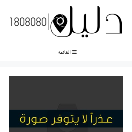
نتقل
لى
لمحتوى
القائمة