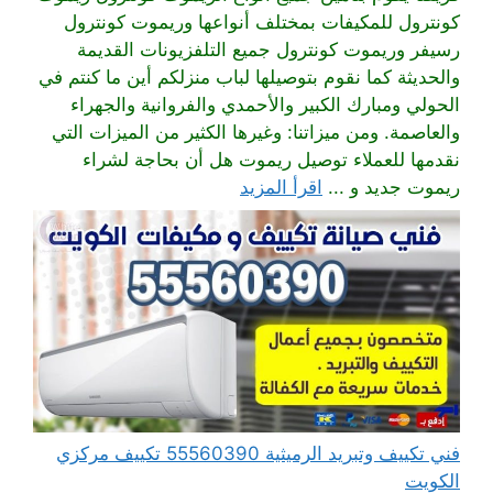
كونترول للمكيفات بمختلف أنواعها وريموت كونترول
رسيفر وريموت كونترول جميع التلفزيونات القديمة
والحديثة كما نقوم بتوصيلها لباب منزلكم أين ما كنتم في
الحولي ومبارك الكبير والأحمدي والفروانية والجهراء
والعاصمة. ومن ميزاتنا: وغيرها الكثير من الميزات التي
نقدمها للعملاء توصيل ريموت هل أن بحاجة لشراء
ريموت جديد و ...
اقرأ المزيد
فني تكييف وتبريد الرميثية 55560390 تكييف مركزي
الكويت