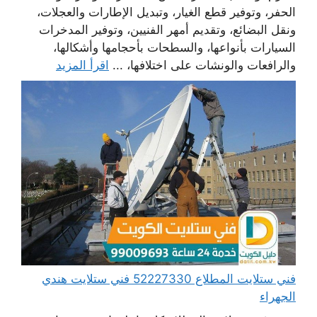
الحفر، وتوفير قطع الغيار، وتبديل الإطارات والعجلات،
ونقل البضائع، وتقديم أمهر الفنيين، وتوفير المدخرات
السيارات بأنواعها، والسطحات بأحجامها وأشكالها،
والرافعات والونشات على اختلافها، ...
اقرأ المزيد
فني ستلايت المطلاع 52227330 فني ستلايت هندي
الجهراء