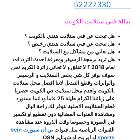
52227330
بدالة فني ستلايت الكويت
هل تبحث عن فني ستلايت هندي بالكويت ؟
هل تبحث عن فني ستلايت هندي رخيص ؟
هل تعاني من مشاكل مع الستلايت ؟
هل تريد برمجة الرسيفر ومعرفة احدث الترددات
لعام 2018 ؟ لا تقلق و لا تحاتي زائرنا الكريم نحن
سوف نوفر كل شي يخص الستلايت و الرسيفر
والوايرات وقطع التبديل لاننا افضل محل ستلايت
بالكويت واقدم محل ستلايت في الكويت حصرنا
على زبائننا الكرام طيلة 25 عاما ودائما نستورد
قطع الستلايت الاصلية لنوفر لك راحة البال
ومشاهدة القنوات الفضائية دون تقطيع او تكسير
في الصورة وخصوصا وقت الذروة عند مشاهدة
القنوات الرياضية مثل قنوات
بي ان سبورت
bein
sports
او اوربت او شوتايم OSN .