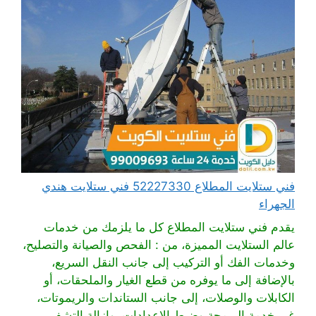
فني ستلايت المطلاع 52227330 فني ستلايت هندي
الجهراء
يقدم فني ستلايت المطلاع كل ما يلزمك من خدمات
عالم الستلايت المميزة، من : الفحص والصيانة والتصليح،
وخدمات الفك أو التركيب إلى جانب النقل السريع،
بالإضافة إلى ما يوفره من قطع الغيار والملحقات، أو
الكابلات والوصلات، إلى جانب الستاندات والريموتات،
غير خدمة البرمجة وضبط الإعدادات، وإزالة التشفير،