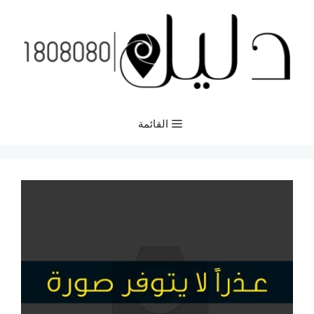
نتقل
لى
لمحتوى
القائمة