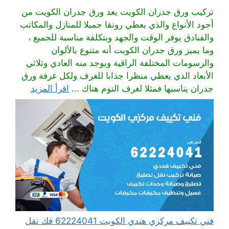
تركيب ورق جدران الكويت يعد ورق جدران الكويت من
أجود الأنواع والذي يعطي رونقا جميلا للمنازل والمكاتب
والفنادق يوفر الوقت والجهد وبتكلفة مناسبة للجميع ،
وما يميز ورق جدران الكويت أنه متنوع بالألوان
والرسومات المختلفة الراقية ويوجد منه العادي وثلاثي
الأبعاد الذي يعطي منظرا جذابا للغرف ولكل غرفة ورق
جدران يناسبها فمثلا لغرف النوم هناك ...
اقرأ المزيد
فني تكييف مركزي هندي الكويت 62224041 فك نقل