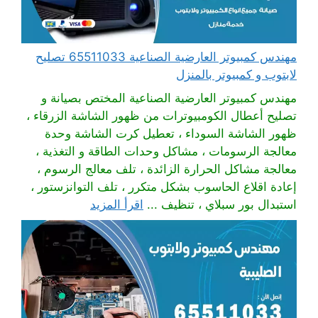
مهندس كمبيوتر العارضية الصناعية 65511033 تصليح
لابتوب و كمبيوتر بالمنزل
مهندس كمبيوتر العارضية الصناعية المختص بصيانة و
تصليح أعطال الكومبيوترات من ظهور الشاشة الزرقاء ،
ظهور الشاشة السوداء ، تعطيل كرت الشاشة وحدة
معالجة الرسومات ، مشاكل وحدات الطاقة و التغذية ،
معالجة مشاكل الحرارة الزائدة ، تلف معالج الرسوم ،
إعادة اقلاع الحاسوب بشكل متكرر ، تلف التوانزستور ،
استبدال بور سبلاي ، تنظيف ...
اقرأ المزيد