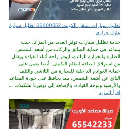
تظليل سيارات متنقل الكويت 66400552 تظليل سيارة
عازل حراري
خدمة تظليل سيارات توفر العديد من المزايا، حيث
يساعد في حماية السائق والركاب من أشعة الشمس
الضارة والحرارة الزائدة، ليوفر راحة أثناء القيادة ويقلل
من استهلاك الطاقة لنظام التكييف. أيضا يعمل على
حماية العوادم الداخلية للسيارة من التلاشي والتلف
الناتج عن أشعة الشمس، مما يحافظ على جودة المقاعد
والأرضية ولوحة القيادة. بالإضافة إلى توفيرنا تشكيلات ...
اقرأ المزيد