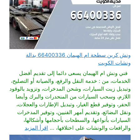
ونش كرين سطحة ام الهيمان 66400336 بدالة
ونشات الكويت
فني ونش ام الهيمان يسعى دائما إلى تقديم أفضل
الخدمات، من : خدمة النقل والرفع، والصيانة أو التصليح،
وتبديل زيت السيارات، وشحن المدخرات، وتزويد بالوقود
اللازم، وسحب السيارات من المنحدرات والبرك وأيضا
الحفر، وتوفير قطع الغيار، وتبديل الإطارات والعجلات،
ونقل البضائع، وتقديم أمهر الفنيين، وتوفير المدخرات
السيارات بأنواعها، والسطحات بأحجامها وأشكالها،
والرافعات والونشات على اختلافها، ...
اقرأ المزيد