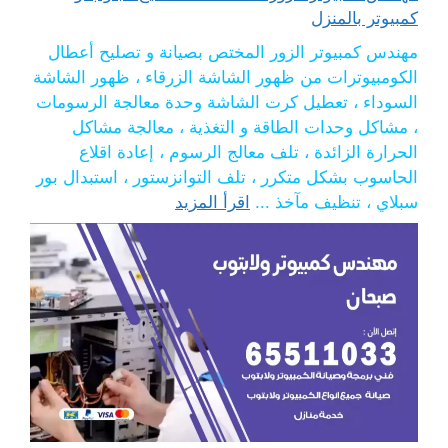
كمبيوتر بالمنزل
مهندس كمبيوتر الزور المختص بصيانة و تصليح أعطال
الكومبيوترات من ظهور الشاشة الزرقاء ، ظهور الشاشة
السوداء ، تعطيل كرت الشاشة وحدة معالجة الرسومات
، مشاكل وحدات الطاقة و التغذية ، معالجة مشاكل
الحرارة الزائدة ، تلف معالج الرسوم ، إعادة اقلاع
الحاسوب بشكل متكرر ، تلف التوانزستور ، استبدال بور
سبلاي ، تنظيف مآخذ ...
اقرأ المزيد