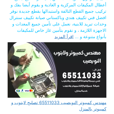
أعطال المكيفات المركزية و العادية و يقوم أيضا بفك و
تركيب جميع القطع التالفة واستبدالها بقطع جديدة نوفر
افضل فني تكييف هندي وباكستاني صيانة تكييف سنترال
وحدات تبريد للابنية، نعمل على تأمين جميع المعدات و
الاجهزة اللازمة ، و نقوم بتأمين غاز خاص للمكيفات
بأنواع متنوعة و ...
اقرأ المزيد
مهندس كمبيوتر النويصيب 65511033 تصليح لابتوب و
كمبيوتر بالمنزل