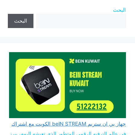
البحث
البحث
جهاز بي ان ستريم beIN STREAM الكويت مع اشتراك
في عالم الترفيه الرقمي المتطور الذي تعيشه اليوم، يبرز