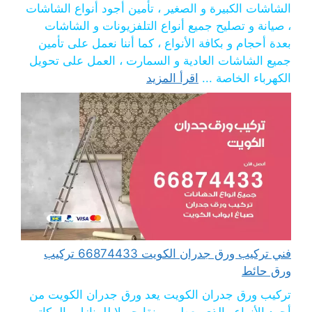
الشاشات الكبيرة و الصغير ، تأمين أجود أنواع الشاشات
، صيانة و تصليح جميع أنواع التلفزيونات و الشاشات
بعدة أحجام و بكافة الأنواع ، كما أننا نعمل على تأمين
جميع الشاشات العادية و السمارت ، العمل على تحويل
الكهرباء الخاصة ...
اقرأ المزيد
فني تركيب ورق جدران الكويت 66874433 تركيب
ورق حائط
تركيب ورق جدران الكويت يعد ورق جدران الكويت من
أجود الأنواع والذي يعطي رونقا جميلا للمنازل والمكاتب