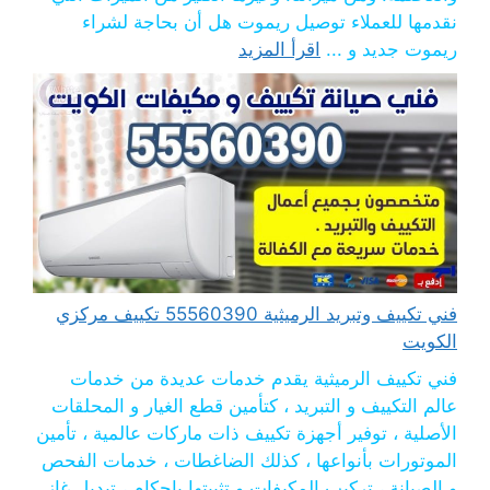
نقدمها للعملاء توصيل ريموت هل أن بحاجة لشراء
ريموت جديد و ...
اقرأ المزيد
فني تكييف وتبريد الرميثية 55560390 تكييف مركزي
الكويت
فني تكييف الرميثية يقدم خدمات عديدة من خدمات
عالم التكييف و التبريد ، كتأمين قطع الغيار و المحلقات
الأصلية ، توفير أجهزة تكييف ذات ماركات عالمية ، تأمين
الموتورات بأنواعها ، كذلك الضاغطات ، خدمات الفحص
و الصيانة ، تركيب المكيفات و تثبيتها بإحكام ، تبديل غاز