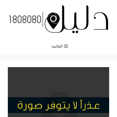
نتقل
لى
لمحتوى
القائمة