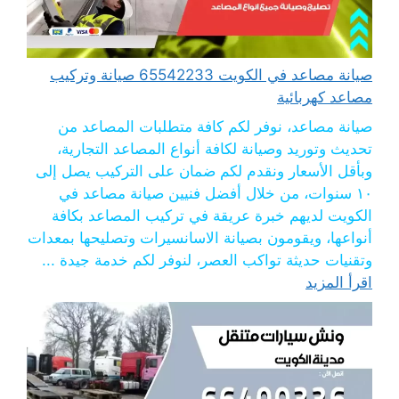
صيانة مصاعد في الكويت 65542233 صيانة وتركيب
مصاعد كهربائية
صيانة مصاعد، نوفر لكم كافة متطلبات المصاعد من
تحديث وتوريد وصيانة لكافة أنواع المصاعد التجارية،
وبأقل الأسعار ونقدم لكم ضمان على التركيب يصل إلى
١٠ سنوات، من خلال أفضل فنيين صيانة مصاعد في
الكويت لديهم خبرة عريقة في تركيب المصاعد بكافة
أنواعها، ويقومون بصيانة الاسانسيرات وتصليحها بمعدات
وتقنيات حديثة تواكب العصر، لنوفر لكم خدمة جيدة ...
اقرأ المزيد