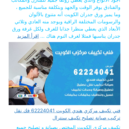
والفنادق يوفر الوقت والجهد وبتكلفة مناسبة للجميع ،
وما يميز ورق جدران الكويت أنه متنوع بالألوان
والرسومات المختلفة الراقية ويوجد منه العادي وثلاثي
الأبعاد الذي يعطي منظرا جذابا للغرف ولكل غرفة ورق
جدران يناسبها فمثلا لغرف النوم هناك ...
اقرأ المزيد
فني تكييف مركزي هندي الكويت 62224041 فك نقل
تركيب صيانة تصليح تكييف سنترال
تكييف مركزي الكويت المختص بصيانة و تصليح جميع