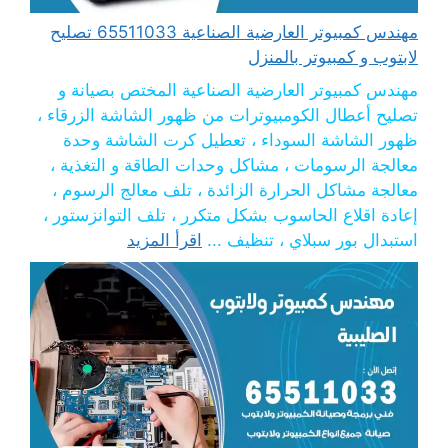
مهندس كمبيوتر العارضية الصناعية 65511033 تصليح
لابتوب و كمبيوتر بالمنزل
مهندس كمبيوتر العارضية الصناعية المختص بصيانة و
تصليح أعطال الكومبيوترات من ظهور الشاشة الزرقاء ،
ظهور الشاشة السوداء ، تعطيل كرت الشاشة وحدة
معالجة الرسومات ، مشاكل وحدات الطاقة و التغذية ،
معالجة مشاكل الحرارة الزائدة ، تلف معالج الرسوم ،
إعادة اقلاع الحاسوب بشكل متكرر ، تلف التوانزستور ،
استبدال بور سبلاي ، تنظيف ...
اقرأ المزيد