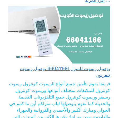
...
اقرأ المزيد
توصيل ريموت للمنزل 66041166 توصيل ريموت
تلفزيون
فريقنا يقوم بتأمين جميع أنواع الريموت كونترول ريموت
كونترول للمكيفات بمختلف أنواعها وريموت كونترول
رسيفر وريموت كونترول جميع التلفزيونات القديمة
والحديثة كما نقوم بتوصيلها لباب منزلكم أين ما كنتم في
الحولي ومبارك الكبير والأحمدي والفروانية والجهراء
والعاصمة. ومن ميزاتنا: وغيرها الكثير من الميزات التي