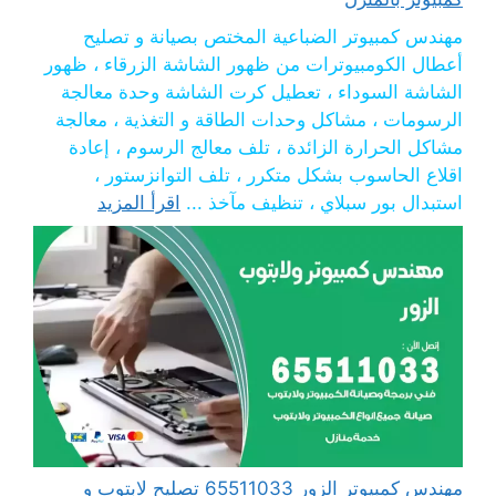
مهندس كمبيوتر الضباعية المختص بصيانة و تصليح
أعطال الكومبيوترات من ظهور الشاشة الزرقاء ، ظهور
الشاشة السوداء ، تعطيل كرت الشاشة وحدة معالجة
الرسومات ، مشاكل وحدات الطاقة و التغذية ، معالجة
مشاكل الحرارة الزائدة ، تلف معالج الرسوم ، إعادة
اقلاع الحاسوب بشكل متكرر ، تلف التوانزستور ،
استبدال بور سبلاي ، تنظيف مآخذ ...
اقرأ المزيد
مهندس كمبيوتر الزور 65511033 تصليح لابتوب و