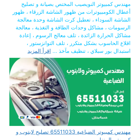
مهندس كمبيوتر النويصيب المختص بصيانة و تصليح
أعطال الكومبيوترات من ظهور الشاشة الزرقاء ، ظهور
الشاشة السوداء ، تعطيل كرت الشاشة وحدة معالجة
الرسومات ، مشاكل وحدات الطاقة و التغذية ، معالجة
مشاكل الحرارة الزائدة ، تلف معالج الرسوم ، إعادة
اقلاع الحاسوب بشكل متكرر ، تلف التوانزستور ،
استبدال بور سبلاي ، تنظيف مآخذ ...
اقرأ المزيد
مهندس كمبيوتر الضباعية 65511033 تصليح لابتوب و
كمبيوتر بالمنزل