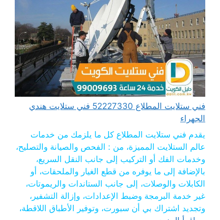
فني ستلايت المطلاع 52227330 فني ستلايت هندي
الجهراء
يقدم فني ستلايت المطلاع كل ما يلزمك من خدمات
عالم الستلايت المميزة، من : الفحص والصيانة والتصليح،
وخدمات الفك أو التركيب إلى جانب النقل السريع،
بالإضافة إلى ما يوفره من قطع الغيار والملحقات، أو
الكابلات والوصلات، إلى جانب الستاندات والريموتات،
غير خدمة البرمجة وضبط الإعدادات، وإزالة التشفير،
وتجديد اشتراك بي أن سبورت، وتوفير الأطباق اللاقطة،