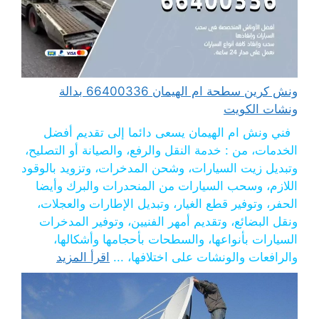
ونش كرين سطحة ام الهيمان 66400336 بدالة
ونشات الكويت
فني ونش ام الهيمان يسعى دائما إلى تقديم أفضل
الخدمات، من : خدمة النقل والرفع، والصيانة أو التصليح،
وتبديل زيت السيارات، وشحن المدخرات، وتزويد بالوقود
اللازم، وسحب السيارات من المنحدرات والبرك وأيضا
الحفر، وتوفير قطع الغيار، وتبديل الإطارات والعجلات،
ونقل البضائع، وتقديم أمهر الفنيين، وتوفير المدخرات
السيارات بأنواعها، والسطحات بأحجامها وأشكالها،
والرافعات والونشات على اختلافها، ...
اقرأ المزيد