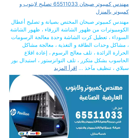
مهندس كمبيوتر صبحان 65511033 تصليح لابتوب و
كمبيوتر بالمنزل
مهندس كمبيوتر صبحان المختص بصيانة و تصليح أعطال
الكومبيوترات من ظهور الشاشة الزرقاء ، ظهور الشاشة
السوداء ، تعطيل كرت الشاشة وحدة معالجة الرسومات
، مشاكل وحدات الطاقة و التغذية ، معالجة مشاكل
الحرارة الزائدة ، تلف معالج الرسوم ، إعادة اقلاع
الحاسوب بشكل متكرر ، تلف التوانزستور ، استبدال بور
سبلاي ، تنظيف مآخذ ...
اقرأ المزيد