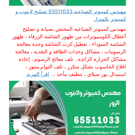
مهندس كمبيوتر الضباعية 65511033 تصليح لابتوب و
كمبيوتر بالمنزل
مهندس كمبيوتر الضباعية المختص بصيانة و تصليح
أعطال الكومبيوترات من ظهور الشاشة الزرقاء ، ظهور
الشاشة السوداء ، تعطيل كرت الشاشة وحدة معالجة
الرسومات ، مشاكل وحدات الطاقة و التغذية ، معالجة
مشاكل الحرارة الزائدة ، تلف معالج الرسوم ، إعادة
اقلاع الحاسوب بشكل متكرر ، تلف التوانزستور ،
استبدال بور سبلاي ، تنظيف مآخذ ...
اقرأ المزيد