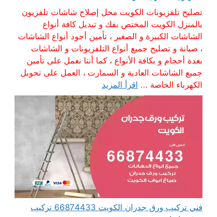
تصليح تلفزيونات الكويت محل إصلاح شاشات تلفزيون
بالمنزل الكويت المختص بفك و تبديل كافة أنواع
الشاشات الكبيرة و الصغير ، تأمين أجود أنواع الشاشات
، صيانة و تصليح جميع أنواع التلفزيونات و الشاشات
بعدة أحجام و بكافة الأنواع ، كما أننا نعمل على تأمين
جميع الشاشات العادية و السمارت ، العمل على تحويل
الكهرباء الخاصة ...
اقرأ المزيد
فني تركيب ورق جدران الكويت 66874433 تركيب