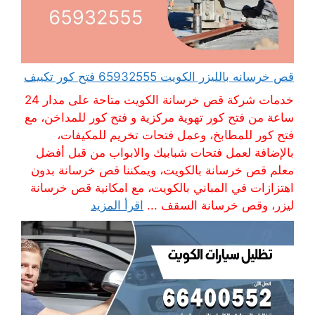
قص خرسانه بالليزر الكويت 65932555 فتح كور تكييف
خدمات شركة قص خرسانة الكويت متاحة على مدار 24
ساعة من فتح كور تهوية مركزية و فتح كور للمداخن، مع
فتح كور للمطابخ، وعمل فتحات تخريم للمكيفات،
بالإضافة لعمل فتحات شبابيك والابواب من قبل أفضل
معلم قص خرسانة بالكويت، ويمكننا قص خرسانة بدون
اهتزازات في المباني بالكويت، مع امكانية قص خرسانة
ليزر، وقص خرسانة السقف ...
اقرأ المزيد