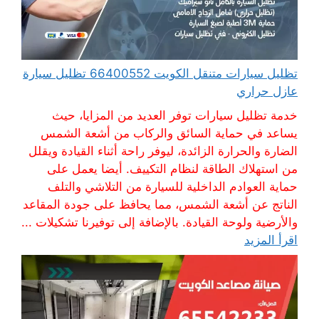
تظليل سيارات متنقل الكويت 66400552 تظليل سيارة
عازل حراري
خدمة تظليل سيارات توفر العديد من المزايا، حيث
يساعد في حماية السائق والركاب من أشعة الشمس
الضارة والحرارة الزائدة، ليوفر راحة أثناء القيادة ويقلل
من استهلاك الطاقة لنظام التكييف. أيضا يعمل على
حماية العوادم الداخلية للسيارة من التلاشي والتلف
الناتج عن أشعة الشمس، مما يحافظ على جودة المقاعد
والأرضية ولوحة القيادة. بالإضافة إلى توفيرنا تشكيلات ...
اقرأ المزيد