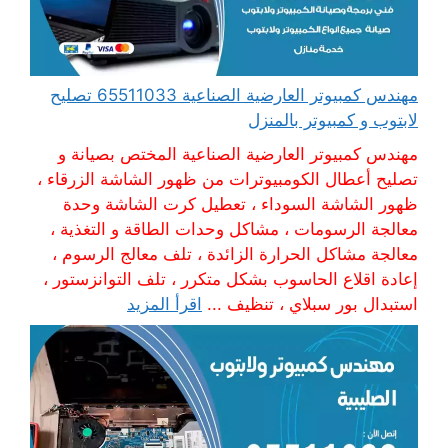
مهندس كمبيوتر العارضية الصناعية 65511033 تصليح
لابتوب و كمبيوتر بالمنزل
مهندس كمبيوتر العارضية الصناعية المختص بصيانة و
تصليح أعطال الكومبيوترات من ظهور الشاشة الزرقاء ،
ظهور الشاشة السوداء ، تعطيل كرت الشاشة وحدة
معالجة الرسومات ، مشاكل وحدات الطاقة و التغذية ،
معالجة مشاكل الحرارة الزائدة ، تلف معالج الرسوم ،
إعادة اقلاع الحاسوب بشكل متكرر ، تلف التوانزستور ،
استبدال بور سبلاي ، تنظيف ...
اقرأ المزيد