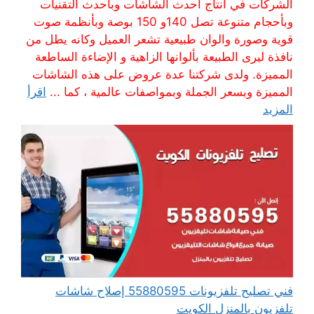
الشركات في انتاج أحدث الشاشات وبأحدث التقنيات
وبأحجام متنوعة تصل 140و 150 بوصة وبأنظمة صوت
قوية وصورة والوان طبيعية تشعر العميل وكانه يطل من
نافذة ليرى الطبيعة بألوانها الزاهية و الإضاءة الساطعة
المميزة. ولدى شركتنا عدة عروض على هذه الشاشات
المميزة وبسعر الجملة وبمواصفات عالمية ، كما ...
اقرأ
المزيد
فني تصليح تلفزيونات 55880595 إصلاح شاشات
تلفزيون بالمنزل الكويت