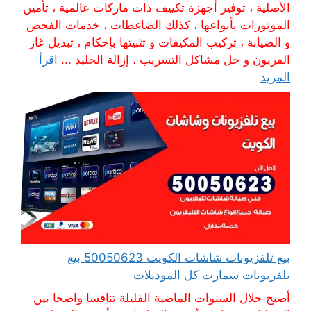
الأصلية ، توفير أجهزة تكييف ذات ماركات عالمية ، تأمين
الموتورات بأنواعها ، كذلك الضاغطات ، خدمات الفحص
و الصيانة ، تركيب المكيفات و تثبيتها بإحكام ، تبديل غاز
الفريون و حل مشاكل التسريب ، إزالة الجليد ...
اقرأ
المزيد
بيع تلفزيونات شاشات الكويت 50050623 بيع
تلفزيونات سمارت كل الموديلات
أصبح خلال السنوات الماضية القليلة تنافسا واضحا بين