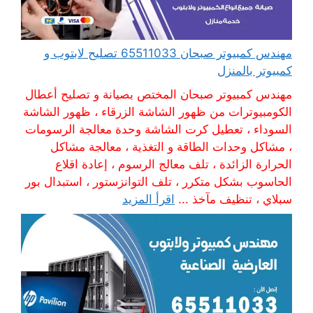
مهندس كمبيوتر صبحان 65511033 تصليح لابتوب و
كمبيوتر بالمنزل
مهندس كمبيوتر صبحان المختص بصيانة و تصليح أعطال
الكومبيوترات من ظهور الشاشة الزرقاء ، ظهور الشاشة
السوداء ، تعطيل كرت الشاشة وحدة معالجة الرسومات
، مشاكل وحدات الطاقة و التغذية ، معالجة مشاكل
الحرارة الزائدة ، تلف معالج الرسوم ، إعادة اقلاع
الحاسوب بشكل متكرر ، تلف التوانزستور ، استبدال بور
سبلاي ، تنظيف مآخذ ...
اقرأ المزيد