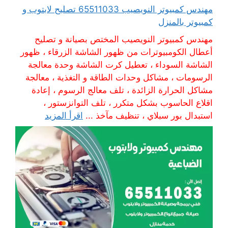
مهندس كمبيوتر النويصيب 65511033 تصليح لابتوب و
كمبيوتر بالمنزل
مهندس كمبيوتر النويصيب المختص بصيانة و تصليح
أعطال الكومبيوترات من ظهور الشاشة الزرقاء ، ظهور
الشاشة السوداء ، تعطيل كرت الشاشة وحدة معالجة
الرسومات ، مشاكل وحدات الطاقة و التغذية ، معالجة
مشاكل الحرارة الزائدة ، تلف معالج الرسوم ، إعادة
اقلاع الحاسوب بشكل متكرر ، تلف التوانزستور ،
استبدال بور سبلاي ، تنظيف مآخذ ...
اقرأ المزيد