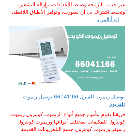
غير خدمة البرمجة وضبط الإعدادات، وإزالة التشفير،
وتجديد اشتراك بي أن سبورت، وتوفير الأطباق اللاقطة،
...
اقرأ المزيد
توصيل ريموت للمنزل 66041166 توصيل ريموت
تلفزيون
فريقنا يقوم بتأمين جميع أنواع الريموت كونترول ريموت
كونترول للمكيفات بمختلف أنواعها وريموت كونترول
رسيفر وريموت كونترول جميع التلفزيونات القديمة