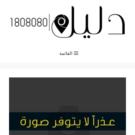
نتقل
لى
لمحتوى
القائمة