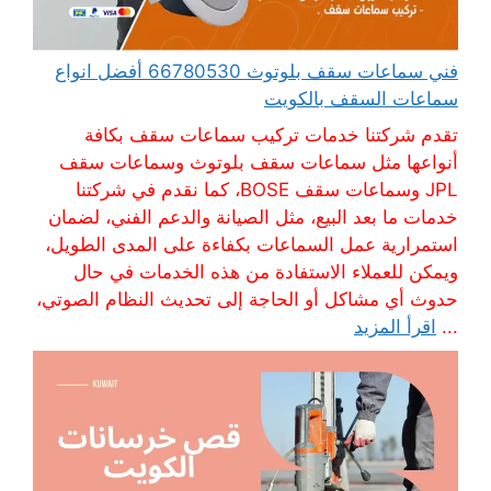
فني سماعات سقف بلوتوث 66780530 أفضل انواع
سماعات السقف بالكويت
تقدم شركتنا خدمات تركيب سماعات سقف بكافة
أنواعها مثل سماعات سقف بلوتوث وسماعات سقف
JPL وسماعات سقف BOSE، كما نقدم في شركتنا
خدمات ما بعد البيع، مثل الصيانة والدعم الفني، لضمان
استمرارية عمل السماعات بكفاءة على المدى الطويل،
ويمكن للعملاء الاستفادة من هذه الخدمات في حال
حدوث أي مشاكل أو الحاجة إلى تحديث النظام الصوتي،
...
اقرأ المزيد