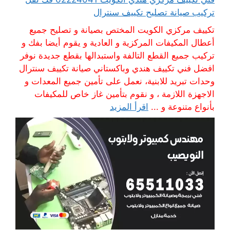
تركيب صيانة تصليح تكييف سنترال
تكييف مركزي الكويت المختص بصيانة و تصليح جميع
أعطال المكيفات المركزية و العادية و يقوم أيضا بفك و
تركيب جميع القطع التالفة واستبدالها بقطع جديدة نوفر
افضل فني تكييف هندي وباكستاني صيانة تكييف سنترال
وحدات تبريد للابنية، نعمل على تأمين جميع المعدات و
الاجهزة اللازمة ، و نقوم بتأمين غاز خاص للمكيفات
بأنواع متنوعة و ...
اقرأ المزيد