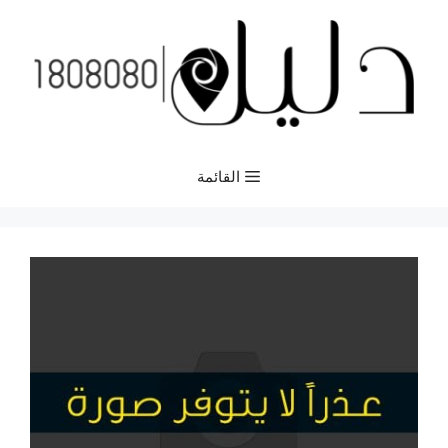
نتقل
لى
لمحتوى
القائمة