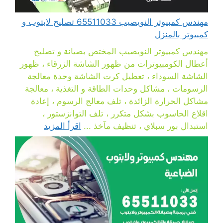
مهندس كمبيوتر النويصيب 65511033 تصليح لابتوب و
كمبيوتر بالمنزل
مهندس كمبيوتر النويصيب المختص بصيانة و تصليح
أعطال الكومبيوترات من ظهور الشاشة الزرقاء ، ظهور
الشاشة السوداء ، تعطيل كرت الشاشة وحدة معالجة
الرسومات ، مشاكل وحدات الطاقة و التغذية ، معالجة
مشاكل الحرارة الزائدة ، تلف معالج الرسوم ، إعادة
اقلاع الحاسوب بشكل متكرر ، تلف التوانزستور ،
استبدال بور سبلاي ، تنظيف مآخذ ...
اقرأ المزيد