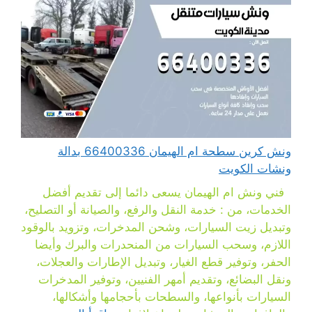
ونش كرين سطحة ام الهيمان 66400336 بدالة
ونشات الكويت
فني ونش ام الهيمان يسعى دائما إلى تقديم أفضل
الخدمات، من : خدمة النقل والرفع، والصيانة أو التصليح،
وتبديل زيت السيارات، وشحن المدخرات، وتزويد بالوقود
اللازم، وسحب السيارات من المنحدرات والبرك وأيضا
الحفر، وتوفير قطع الغيار، وتبديل الإطارات والعجلات،
ونقل البضائع، وتقديم أمهر الفنيين، وتوفير المدخرات
السيارات بأنواعها، والسطحات بأحجامها وأشكالها،