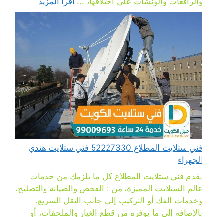
والرافعات والونشات على اختلافها، ...
اقرأ المزيد
فني ستلايت المطلاع 52227330 فني ستلايت هندي
الجهراء
يقدم فني ستلايت المطلاع كل ما يلزمك من خدمات
عالم الستلايت المميزة، من : الفحص والصيانة والتصليح،
وخدمات الفك أو التركيب إلى جانب النقل السريع،
بالإضافة إلى ما يوفره من قطع الغيار والملحقات، أو