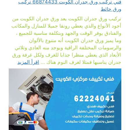
فني تركيب ورق جدران الكويت 66874433 تركيب
ورق حائط
تركيب ورق جدران الكويت يعد ورق جدران الكويت من
أجود الأنواع والذي يعطي رونقا جميلا للمنازل والمكاتب
والفنادق يوفر الوقت والجهد وبتكلفة مناسبة للجميع ،
وما يميز ورق جدران الكويت أنه متنوع بالألوان
والرسومات المختلفة الراقية ويوجد منه العادي وثلاثي
الأبعاد الذي يعطي منظرا جذابا للغرف ولكل غرفة ورق
جدران يناسبها فمثلا لغرف النوم هناك ...
اقرأ المزيد