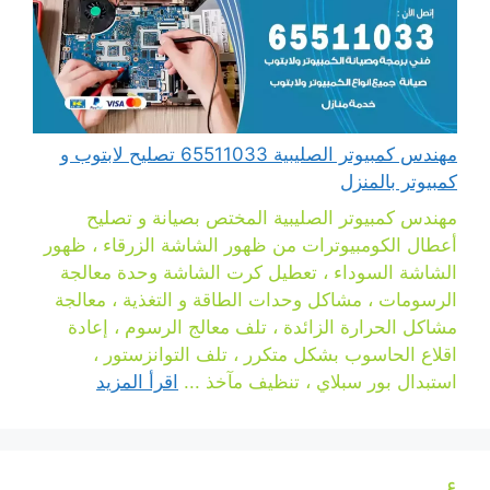
مهندس كمبيوتر الصليبية 65511033 تصليح لابتوب و
كمبيوتر بالمنزل
مهندس كمبيوتر الصليبية المختص بصيانة و تصليح
أعطال الكومبيوترات من ظهور الشاشة الزرقاء ، ظهور
الشاشة السوداء ، تعطيل كرت الشاشة وحدة معالجة
الرسومات ، مشاكل وحدات الطاقة و التغذية ، معالجة
مشاكل الحرارة الزائدة ، تلف معالج الرسوم ، إعادة
اقلاع الحاسوب بشكل متكرر ، تلف التوانزستور ،
استبدال بور سبلاي ، تنظيف مآخذ ...
اقرأ المزيد