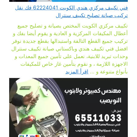
فني تكييف مركزي هندي الكويت 62224041 فك نقل
تركيب صيانة تصليح تكييف سنترال
تكييف مركزي الكويت المختص بصيانة و تصليح جميع
أعطال المكيفات المركزية و العادية و يقوم أيضا بفك و
تركيب جميع القطع التالفة واستبدالها بقطع جديدة نوفر
افضل فني تكييف هندي وباكستاني صيانة تكييف سنترال
وحدات تبريد للابنية، نعمل على تأمين جميع المعدات و
الاجهزة اللازمة ، و نقوم بتأمين غاز خاص للمكيفات
بأنواع متنوعة و ...
اقرأ المزيد