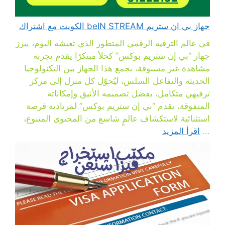
جهاز بي ان ستريم beIN STREAM الكويت مع اشتراك
في عالم الترفيه الرقمي المتطور الذي تعيشه اليوم، يبرز
جهاز “بي إن ستريم بوكس” كحلاً مبتكرًا يقدم تجربة
مشاهدة غير مسبوقة، يجمع هذا الجهاز بين التكنولوجيا
الحديثة والتفاعل السلس، ليُحوّل كل منزل إلى مركز
ترفيهي متكامل، بفضل تصميمه الأنيق وإمكاناته
المتفوقة، يقدم “بي إن ستريم بوكس” لمرتاديه فرصة
استثنائية لاستكشاف عالمٍ شاسع من المحتوى المتنوع،
...
اقرأ المزيد