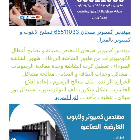
مهندس كمبيوتر صبحان 65511033 تصليح لابتوب و
كمبيوتر بالمنزل
مهندس كمبيوتر صبحان المختص بصيانة و تصليح أعطال
الكومبيوترات من ظهور الشاشة الزرقاء ، ظهور الشاشة
السوداء ، تعطيل كرت الشاشة وحدة معالجة الرسومات
، مشاكل وحدات الطاقة و التغذية ، معالجة مشاكل
الحرارة الزائدة ، تلف معالج الرسوم ، إعادة اقلاع
الحاسوب بشكل متكرر ، تلف التوانزستور ، استبدال بور
سبلاي ، تنظيف مآخذ ...
اقرأ المزيد