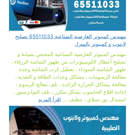
مهندس كمبيوتر العارضية الصناعية 65511033 تصليح
لابتوب و كمبيوتر بالمنزل
مهندس كمبيوتر العارضية الصناعية المختص بصيانة و
تصليح أعطال الكومبيوترات من ظهور الشاشة الزرقاء ،
ظهور الشاشة السوداء ، تعطيل كرت الشاشة وحدة
معالجة الرسومات ، مشاكل وحدات الطاقة و التغذية ،
معالجة مشاكل الحرارة الزائدة ، تلف معالج الرسوم ،
إعادة اقلاع الحاسوب بشكل متكرر ، تلف التوانزستور ،
استبدال بور سبلاي ، تنظيف ...
اقرأ المزيد