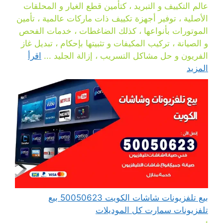
عالم التكييف و التبريد ، كتأمين قطع الغيار و المحلقات
الأصلية ، توفير أجهزة تكييف ذات ماركات عالمية ، تأمين
الموتورات بأنواعها ، كذلك الضاغطات ، خدمات الفحص
و الصيانة ، تركيب المكيفات و تثبيتها بإحكام ، تبديل غاز
الفريون و حل مشاكل التسريب ، إزالة الجليد ...
اقرأ
المزيد
بيع تلفزيونات شاشات الكويت 50050623 بيع
تلفزيونات سمارت كل الموديلات