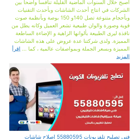
أصبح خلال السنوات الماضية القليلة تنافسا واضحا بين
الشركات في انتاج أحدث الشاشات وبأحدث التقنيات
وبأحجام متنوعة تصل 140و 150 بوصة وبأنظمة صوت
قوية وصورة والوان طبيعية تشعر العميل وكانه يطل من
نافذة ليرى الطبيعة بألوانها الزاهية و الإضاءة الساطعة
المميزة. ولدى شركتنا عدة عروض على هذه الشاشات
المميزة وبسعر الجملة وبمواصفات عالمية ، كما ...
اقرأ
المزيد
فني تصليح تلفزيونات 55880595 إصلاح شاشات