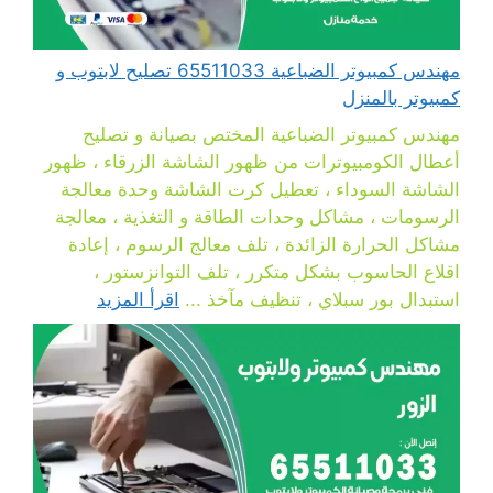
مهندس كمبيوتر الضباعية 65511033 تصليح لابتوب و
كمبيوتر بالمنزل
مهندس كمبيوتر الضباعية المختص بصيانة و تصليح
أعطال الكومبيوترات من ظهور الشاشة الزرقاء ، ظهور
الشاشة السوداء ، تعطيل كرت الشاشة وحدة معالجة
الرسومات ، مشاكل وحدات الطاقة و التغذية ، معالجة
مشاكل الحرارة الزائدة ، تلف معالج الرسوم ، إعادة
اقلاع الحاسوب بشكل متكرر ، تلف التوانزستور ،
استبدال بور سبلاي ، تنظيف مآخذ ...
اقرأ المزيد