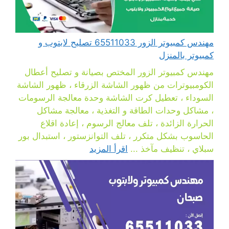
مهندس كمبيوتر الزور 65511033 تصليح لابتوب و
كمبيوتر بالمنزل
مهندس كمبيوتر الزور المختص بصيانة و تصليح أعطال
الكومبيوترات من ظهور الشاشة الزرقاء ، ظهور الشاشة
السوداء ، تعطيل كرت الشاشة وحدة معالجة الرسومات
، مشاكل وحدات الطاقة و التغذية ، معالجة مشاكل
الحرارة الزائدة ، تلف معالج الرسوم ، إعادة اقلاع
الحاسوب بشكل متكرر ، تلف التوانزستور ، استبدال بور
سبلاي ، تنظيف مآخذ ...
اقرأ المزيد