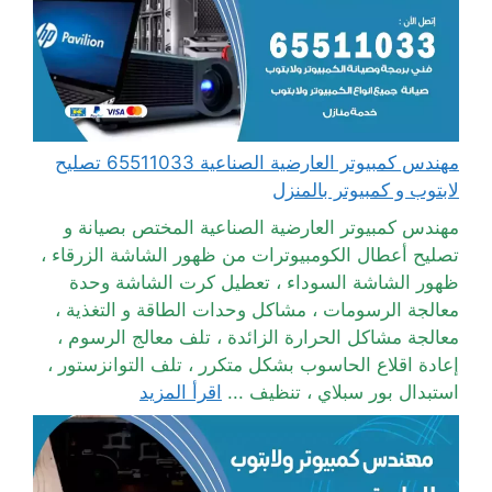
مهندس كمبيوتر العارضية الصناعية 65511033 تصليح
لابتوب و كمبيوتر بالمنزل
مهندس كمبيوتر العارضية الصناعية المختص بصيانة و
تصليح أعطال الكومبيوترات من ظهور الشاشة الزرقاء ،
ظهور الشاشة السوداء ، تعطيل كرت الشاشة وحدة
معالجة الرسومات ، مشاكل وحدات الطاقة و التغذية ،
معالجة مشاكل الحرارة الزائدة ، تلف معالج الرسوم ،
إعادة اقلاع الحاسوب بشكل متكرر ، تلف التوانزستور ،
استبدال بور سبلاي ، تنظيف ...
اقرأ المزيد