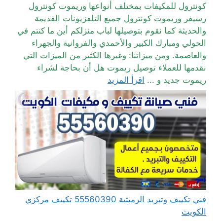
كونترول للمكيفات بمختلف أنواعها وريموت كونترول
رسيفر وريموت كونترول جميع التلفزيونات القديمة
والحديثة كما نقوم بتوصيلها لباب منزلكم أين ما كنتم في
الحولي ومبارك الكبير والأحمدي والفروانية والجهراء
والعاصمة. ومن ميزاتنا: وغيرها الكثير من الميزات التي
نقدمها للعملاء توصيل ريموت هل أن بحاجة لشراء
ريموت جديد و ...
اقرأ المزيد
فني تكييف وتبريد الرميثية 55560390 تكييف مركزي
الكويت