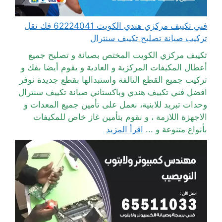
فني تكييف مركزي هندي الكويت 62224041 فك نقل
تركيب صيانة تصليح تكييف سنترال
تكييف مركزي الكويت المختص بصيانة و تصليح جميع
أعطال المكيفات المركزية و العادية و يقوم أيضا بفك و
تركيب جميع القطع التالفة واستبدالها بقطع جديدة نوفر
افضل فني تكييف هندي وباكستاني صيانة تكييف سنترال
وحدات تبريد للابنية، نعمل على تأمين جميع المعدات و
الاجهزة اللازمة ، و نقوم بتأمين غاز خاص للمكيفات
بأنواع متنوعة و ...
اقرأ المزيد