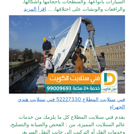
السيارات بأنواعها، والسطحات بأحجامها وأشكالها،
والرافعات والونشات على اختلافها، ...
اقرأ المزيد
فني ستلايت المطلاع 52227330 فني ستلايت هندي
الجهراء
يقدم فني ستلايت المطلاع كل ما يلزمك من خدمات
عالم الستلايت المميزة، من : الفحص والصيانة والتصليح،
وخدمات الفك أو التركيب إلى جانب النقل السريع،