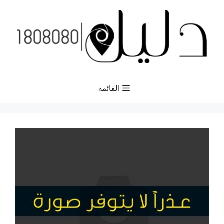
نتقل
لى
لمحتوى
القائمة