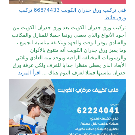
فني تركيب ورق جدران الكويت 66874433 تركيب
ورق حائط
تركيب ورق جدران الكويت يعد ورق جدران الكويت من
أجود الأنواع والذي يعطي رونقا جميلا للمنازل والمكاتب
والفنادق يوفر الوقت والجهد وبتكلفة مناسبة للجميع ،
وما يميز ورق جدران الكويت أنه متنوع بالألوان
والرسومات المختلفة الراقية ويوجد منه العادي وثلاثي
الأبعاد الذي يعطي منظرا جذابا للغرف ولكل غرفة ورق
جدران يناسبها فمثلا لغرف النوم هناك ...
اقرأ المزيد