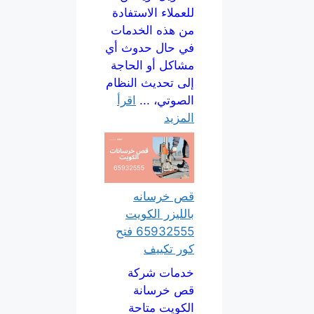
للعملاء الاستفادة
من هذه الخدمات
في حال حدوث أي
مشاكل أو الحاجة
إلى تحديث النظام
الصوتي، ...
اقرأ
المزيد
قص خرسانه
بالليزر الكويت
65932555 فتح
كور تكييف
خدمات شركة
قص خرسانة
الكويت متاحة