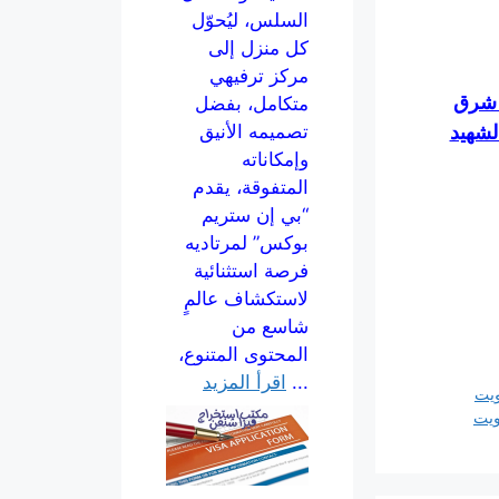
السلس، ليُحوّل
كل منزل إلى
مركز ترفيهي
: شرق
متكامل، بفضل
الشهيد
تصميمه الأنيق
وإمكاناته
المتفوقة، يقدم
“بي إن ستريم
بوكس” لمرتاديه
فرصة استثنائية
لاستكشاف عالمٍ
شاسع من
المحتوى المتنوع،
...
اقرأ المزيد
ويت
ويت