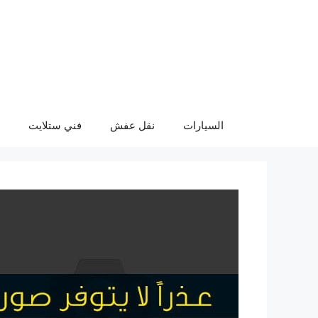
نتقل
لى
لمحتوى
السيارات
نقل عفش
فني ستلايت