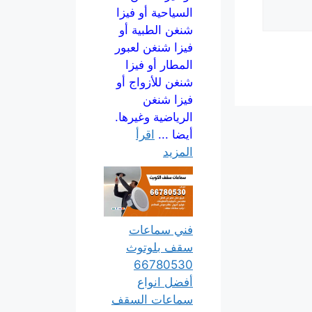
السياحية أو فيزا
شنغن الطبية أو
فيزا شنغن لعبور
المطار أو فيزا
شنغن للأزواج أو
فيزا شنغن
الرياضية وغيرها.
أيضا ...
اقرأ
المزيد
فني سماعات
سقف بلوتوث
66780530
أفضل انواع
سماعات السقف