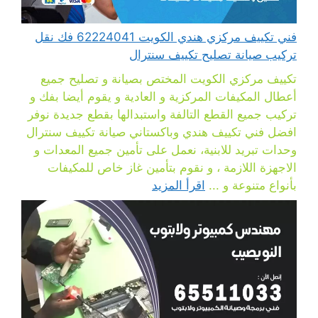
فني تكييف مركزي هندي الكويت 62224041 فك نقل
تركيب صيانة تصليح تكييف سنترال
تكييف مركزي الكويت المختص بصيانة و تصليح جميع
أعطال المكيفات المركزية و العادية و يقوم أيضا بفك و
تركيب جميع القطع التالفة واستبدالها بقطع جديدة نوفر
افضل فني تكييف هندي وباكستاني صيانة تكييف سنترال
وحدات تبريد للابنية، نعمل على تأمين جميع المعدات و
الاجهزة اللازمة ، و نقوم بتأمين غاز خاص للمكيفات
بأنواع متنوعة و ...
اقرأ المزيد