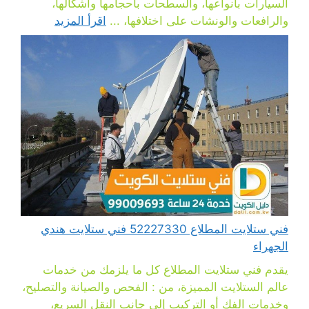
السيارات بأنواعها، والسطحات بأحجامها وأشكالها،
والرافعات والونشات على اختلافها، ...
اقرأ المزيد
فني ستلايت المطلاع 52227330 فني ستلايت هندي
الجهراء
يقدم فني ستلايت المطلاع كل ما يلزمك من خدمات
عالم الستلايت المميزة، من : الفحص والصيانة والتصليح،
وخدمات الفك أو التركيب إلى جانب النقل السريع،