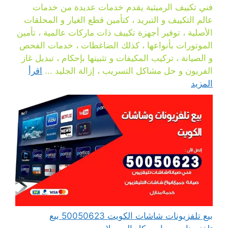
فني تكييف الرميثية يقدم خدمات عديدة من خدمات
عالم التكييف و التبريد ، كتأمين قطع الغيار و المحلقات
الأصلية ، توفير أجهزة تكييف ذات ماركات عالمية ، تأمين
الموتورات بأنواعها ، كذلك الضاغطات ، خدمات الفحص
و الصيانة ، تركيب المكيفات و تثبيتها بإحكام ، تبديل غاز
الفريون و حل مشاكل التسريب ، إزالة الجليد ...
اقرأ
المزيد
بيع تلفزيونات شاشات الكويت 50050623 بيع