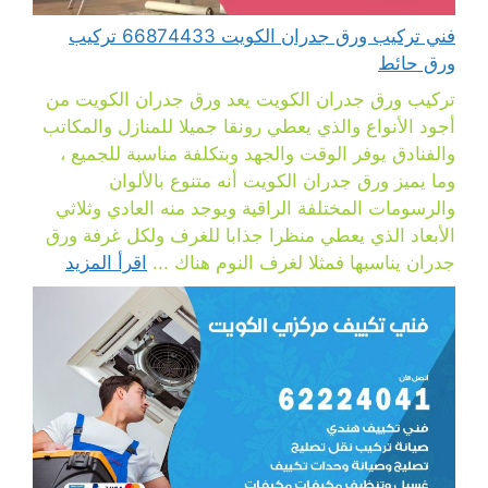
فني تركيب ورق جدران الكويت 66874433 تركيب
ورق حائط
تركيب ورق جدران الكويت يعد ورق جدران الكويت من
أجود الأنواع والذي يعطي رونقا جميلا للمنازل والمكاتب
والفنادق يوفر الوقت والجهد وبتكلفة مناسبة للجميع ،
وما يميز ورق جدران الكويت أنه متنوع بالألوان
والرسومات المختلفة الراقية ويوجد منه العادي وثلاثي
الأبعاد الذي يعطي منظرا جذابا للغرف ولكل غرفة ورق
جدران يناسبها فمثلا لغرف النوم هناك ...
اقرأ المزيد