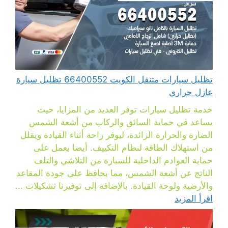
تظليل سيارات متنقل الكويت 66400552 تظليل سيارة
عازل حراري
خدمة تظليل سيارات توفر العديد من المزايا، حيث
يساعد في حماية السائق والركاب من أشعة الشمس
الضارة والحرارة الزائدة، ليوفر راحة أثناء القيادة ويقلل
من استهلاك الطاقة لنظام التكييف. أيضا يعمل على
حماية العوادم الداخلية للسيارة من التلاشي والتلف
الناتج عن أشعة الشمس، مما يحافظ على جودة المقاعد
والأرضية ولوحة القيادة. بالإضافة إلى توفيرنا تشكيلات ...
اقرأ المزيد