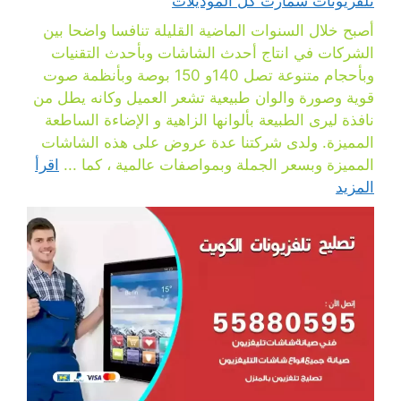
تلفزيونات سمارت كل الموديلات
أصبح خلال السنوات الماضية القليلة تنافسا واضحا بين
الشركات في انتاج أحدث الشاشات وبأحدث التقنيات
وبأحجام متنوعة تصل 140و 150 بوصة وبأنظمة صوت
قوية وصورة والوان طبيعية تشعر العميل وكانه يطل من
نافذة ليرى الطبيعة بألوانها الزاهية و الإضاءة الساطعة
المميزة. ولدى شركتنا عدة عروض على هذه الشاشات
المميزة وبسعر الجملة وبمواصفات عالمية ، كما ...
اقرأ
المزيد