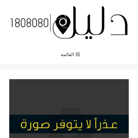
نتقل
لى
لمحتوى
القائمة