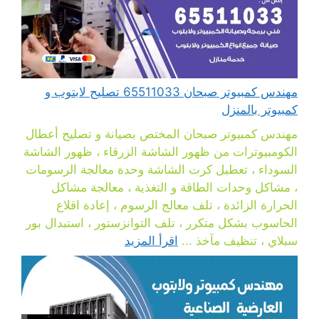
مهندس كمبيوتر صبحان 65511033 تصليح لابتوب و
كمبيوتر بالمنزل
مهندس كمبيوتر صبحان المختص بصيانة و تصليح أعطال
الكومبيوترات من ظهور الشاشة الزرقاء ، ظهور الشاشة
السوداء ، تعطيل كرت الشاشة وحدة معالجة الرسومات
، مشاكل وحدات الطاقة و التغذية ، معالجة مشاكل
الحرارة الزائدة ، تلف معالج الرسوم ، إعادة اقلاع
الحاسوب بشكل متكرر ، تلف التوانزستور ، استبدال بور
سبلاي ، تنظيف مآخذ ...
اقرأ المزيد