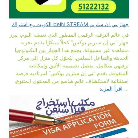
جهاز بي ان ستريم beIN STREAM الكويت مع اشتراك
في عالم الترفيه الرقمي المتطور الذي تعيشه اليوم، يبرز
جهاز “بي إن ستريم بوكس” كحلاً مبتكرًا يقدم تجربة
مشاهدة غير مسبوقة، يجمع هذا الجهاز بين التكنولوجيا
الحديثة والتفاعل السلس، ليُحوّل كل منزل إلى مركز
ترفيهي متكامل، بفضل تصميمه الأنيق وإمكاناته
المتفوقة، يقدم “بي إن ستريم بوكس” لمرتاديه فرصة
استثنائية لاستكشاف عالمٍ شاسع من المحتوى المتنوع،
...
اقرأ المزيد