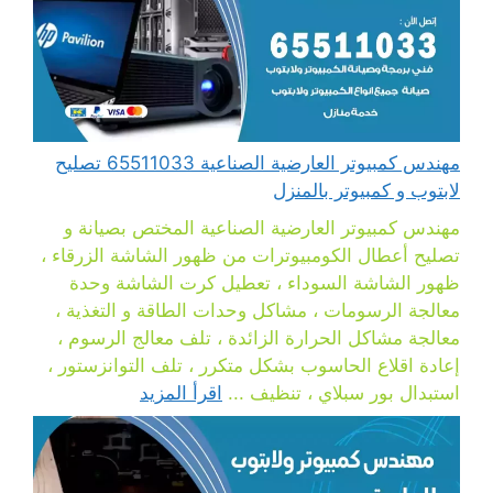
مهندس كمبيوتر العارضية الصناعية 65511033 تصليح
لابتوب و كمبيوتر بالمنزل
مهندس كمبيوتر العارضية الصناعية المختص بصيانة و
تصليح أعطال الكومبيوترات من ظهور الشاشة الزرقاء ،
ظهور الشاشة السوداء ، تعطيل كرت الشاشة وحدة
معالجة الرسومات ، مشاكل وحدات الطاقة و التغذية ،
معالجة مشاكل الحرارة الزائدة ، تلف معالج الرسوم ،
إعادة اقلاع الحاسوب بشكل متكرر ، تلف التوانزستور ،
استبدال بور سبلاي ، تنظيف ...
اقرأ المزيد