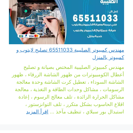
مهندس كمبيوتر الصليبية 65511033 تصليح لابتوب و
كمبيوتر بالمنزل
مهندس كمبيوتر الصليبية المختص بصيانة و تصليح
أعطال الكومبيوترات من ظهور الشاشة الزرقاء ، ظهور
الشاشة السوداء ، تعطيل كرت الشاشة وحدة معالجة
الرسومات ، مشاكل وحدات الطاقة و التغذية ، معالجة
مشاكل الحرارة الزائدة ، تلف معالج الرسوم ، إعادة
اقلاع الحاسوب بشكل متكرر ، تلف التوانزستور ،
استبدال بور سبلاي ، تنظيف مآخذ ...
اقرأ المزيد