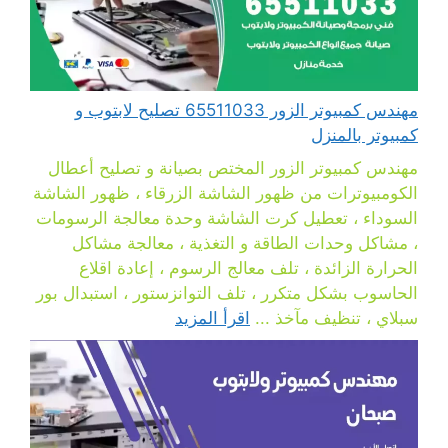
مهندس كمبيوتر الزور 65511033 تصليح لابتوب و
كمبيوتر بالمنزل
مهندس كمبيوتر الزور المختص بصيانة و تصليح أعطال
الكومبيوترات من ظهور الشاشة الزرقاء ، ظهور الشاشة
السوداء ، تعطيل كرت الشاشة وحدة معالجة الرسومات
، مشاكل وحدات الطاقة و التغذية ، معالجة مشاكل
الحرارة الزائدة ، تلف معالج الرسوم ، إعادة اقلاع
الحاسوب بشكل متكرر ، تلف التوانزستور ، استبدال بور
سبلاي ، تنظيف مآخذ ...
اقرأ المزيد