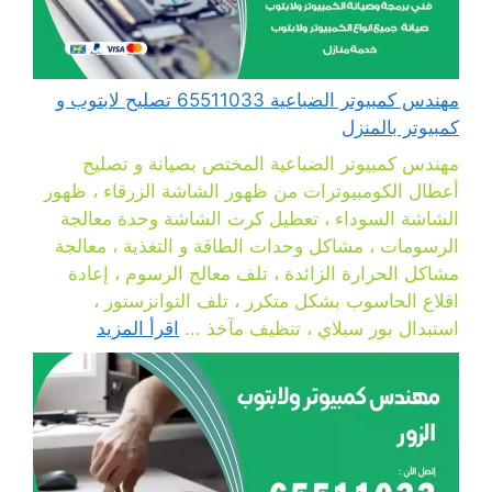
مهندس كمبيوتر الضباعية 65511033 تصليح لابتوب و
كمبيوتر بالمنزل
مهندس كمبيوتر الضباعية المختص بصيانة و تصليح
أعطال الكومبيوترات من ظهور الشاشة الزرقاء ، ظهور
الشاشة السوداء ، تعطيل كرت الشاشة وحدة معالجة
الرسومات ، مشاكل وحدات الطاقة و التغذية ، معالجة
مشاكل الحرارة الزائدة ، تلف معالج الرسوم ، إعادة
اقلاع الحاسوب بشكل متكرر ، تلف التوانزستور ،
استبدال بور سبلاي ، تنظيف مآخذ ...
اقرأ المزيد