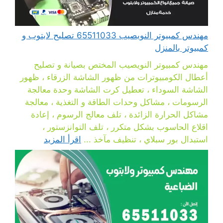
مهندس كمبيوتر النويصيب 65511033 تصليح لابتوب و
كمبيوتر بالمنزل
مهندس كمبيوتر النويصيب المختص بصيانة و تصليح
أعطال الكومبيوترات من ظهور الشاشة الزرقاء ، ظهور
الشاشة السوداء ، تعطيل كرت الشاشة وحدة معالجة
الرسومات ، مشاكل وحدات الطاقة و التغذية ، معالجة
مشاكل الحرارة الزائدة ، تلف معالج الرسوم ، إعادة
اقلاع الحاسوب بشكل متكرر ، تلف التوانزستور ،
استبدال بور سبلاي ، تنظيف مآخذ ...
اقرأ المزيد