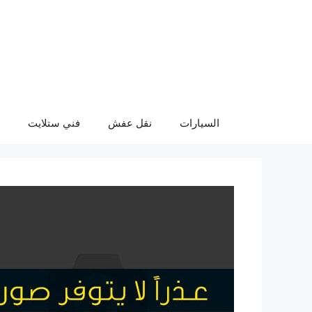
نتقل
لى
لمحتوى
السيارات
نقل عفش
فني ستلايت