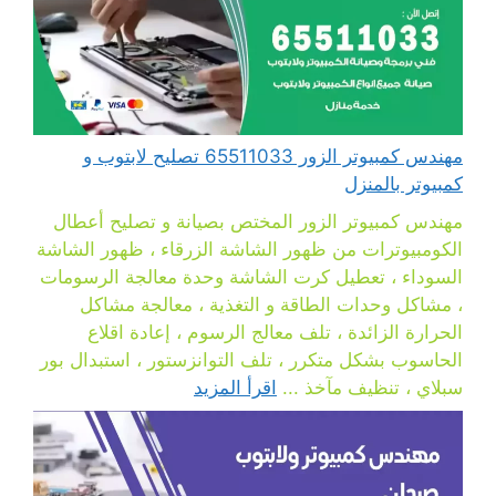
مهندس كمبيوتر الزور 65511033 تصليح لابتوب و
كمبيوتر بالمنزل
مهندس كمبيوتر الزور المختص بصيانة و تصليح أعطال
الكومبيوترات من ظهور الشاشة الزرقاء ، ظهور الشاشة
السوداء ، تعطيل كرت الشاشة وحدة معالجة الرسومات
، مشاكل وحدات الطاقة و التغذية ، معالجة مشاكل
الحرارة الزائدة ، تلف معالج الرسوم ، إعادة اقلاع
الحاسوب بشكل متكرر ، تلف التوانزستور ، استبدال بور
سبلاي ، تنظيف مآخذ ...
اقرأ المزيد