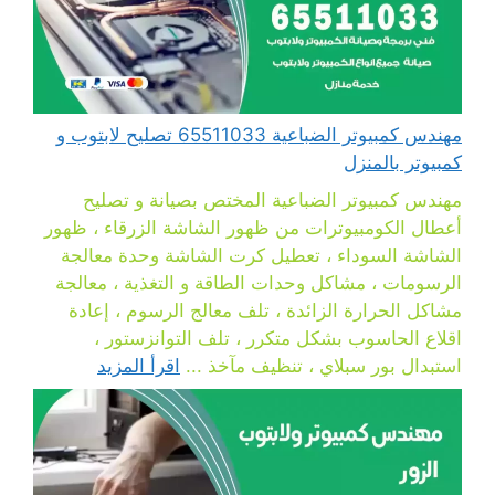
مهندس كمبيوتر الضباعية 65511033 تصليح لابتوب و
كمبيوتر بالمنزل
مهندس كمبيوتر الضباعية المختص بصيانة و تصليح
أعطال الكومبيوترات من ظهور الشاشة الزرقاء ، ظهور
الشاشة السوداء ، تعطيل كرت الشاشة وحدة معالجة
الرسومات ، مشاكل وحدات الطاقة و التغذية ، معالجة
مشاكل الحرارة الزائدة ، تلف معالج الرسوم ، إعادة
اقلاع الحاسوب بشكل متكرر ، تلف التوانزستور ،
استبدال بور سبلاي ، تنظيف مآخذ ...
اقرأ المزيد