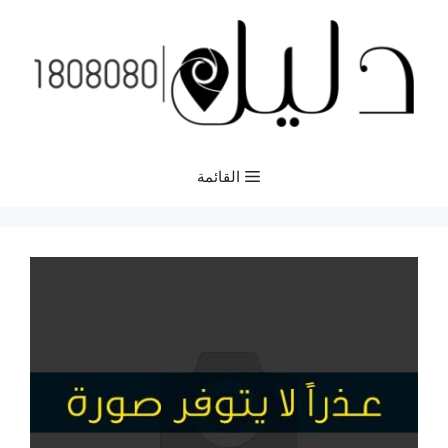
نتقل
لى
لمحتوى
القائمة