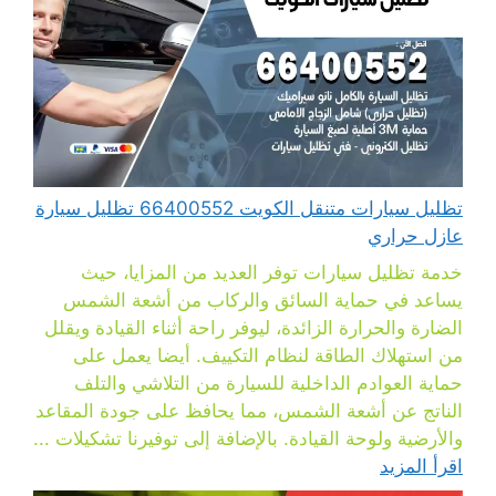
تظليل سيارات متنقل الكويت 66400552 تظليل سيارة
عازل حراري
خدمة تظليل سيارات توفر العديد من المزايا، حيث
يساعد في حماية السائق والركاب من أشعة الشمس
الضارة والحرارة الزائدة، ليوفر راحة أثناء القيادة ويقلل
من استهلاك الطاقة لنظام التكييف. أيضا يعمل على
حماية العوادم الداخلية للسيارة من التلاشي والتلف
الناتج عن أشعة الشمس، مما يحافظ على جودة المقاعد
والأرضية ولوحة القيادة. بالإضافة إلى توفيرنا تشكيلات ...
اقرأ المزيد