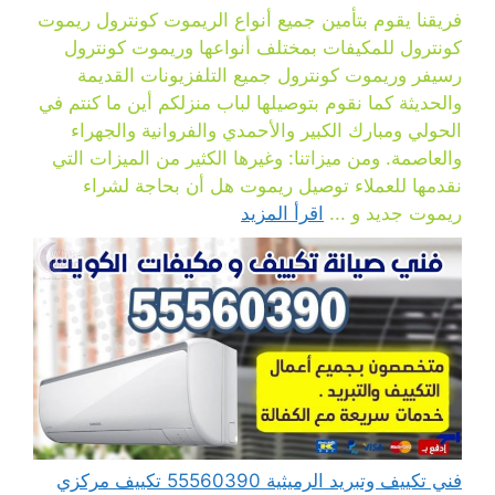
فريقنا يقوم بتأمين جميع أنواع الريموت كونترول ريموت
كونترول للمكيفات بمختلف أنواعها وريموت كونترول
رسيفر وريموت كونترول جميع التلفزيونات القديمة
والحديثة كما نقوم بتوصيلها لباب منزلكم أين ما كنتم في
الحولي ومبارك الكبير والأحمدي والفروانية والجهراء
والعاصمة. ومن ميزاتنا: وغيرها الكثير من الميزات التي
نقدمها للعملاء توصيل ريموت هل أن بحاجة لشراء
ريموت جديد و ...
اقرأ المزيد
فني تكييف وتبريد الرميثية 55560390 تكييف مركزي