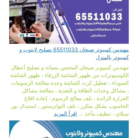
مهندس كمبيوتر صبحان 65511033 تصليح لابتوب و
كمبيوتر بالمنزل
مهندس كمبيوتر صبحان المختص بصيانة و تصليح أعطال
الكومبيوترات من ظهور الشاشة الزرقاء ، ظهور الشاشة
السوداء ، تعطيل كرت الشاشة وحدة معالجة الرسومات
، مشاكل وحدات الطاقة و التغذية ، معالجة مشاكل
الحرارة الزائدة ، تلف معالج الرسوم ، إعادة اقلاع
الحاسوب بشكل متكرر ، تلف التوانزستور ، استبدال بور
سبلاي ، تنظيف مآخذ ...
اقرأ المزيد