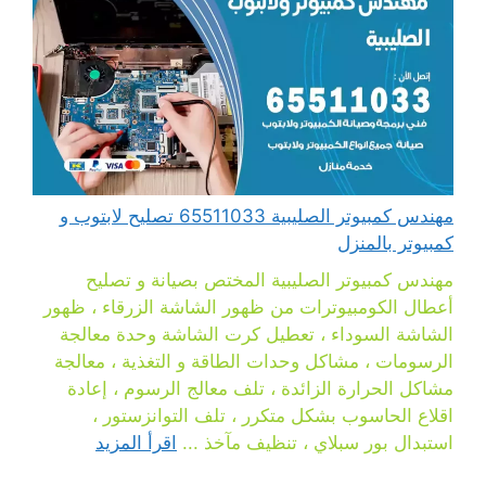
مهندس كمبيوتر الصليبية 65511033 تصليح لابتوب و
كمبيوتر بالمنزل
مهندس كمبيوتر الصليبية المختص بصيانة و تصليح
أعطال الكومبيوترات من ظهور الشاشة الزرقاء ، ظهور
الشاشة السوداء ، تعطيل كرت الشاشة وحدة معالجة
الرسومات ، مشاكل وحدات الطاقة و التغذية ، معالجة
مشاكل الحرارة الزائدة ، تلف معالج الرسوم ، إعادة
اقلاع الحاسوب بشكل متكرر ، تلف التوانزستور ،
استبدال بور سبلاي ، تنظيف مآخذ ...
اقرأ المزيد