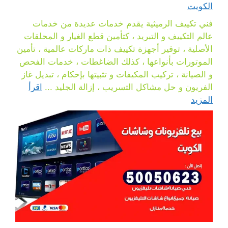
الكويت
فني تكييف الرميثية يقدم خدمات عديدة من خدمات
عالم التكييف و التبريد ، كتأمين قطع الغيار و المحلقات
الأصلية ، توفير أجهزة تكييف ذات ماركات عالمية ، تأمين
الموتورات بأنواعها ، كذلك الضاغطات ، خدمات الفحص
و الصيانة ، تركيب المكيفات و تثبيتها بإحكام ، تبديل غاز
الفريون و حل مشاكل التسريب ، إزالة الجليد ...
اقرأ
المزيد