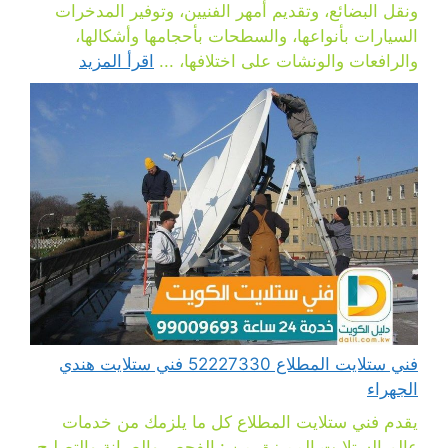
ونقل البضائع، وتقديم أمهر الفنيين، وتوفير المدخرات
السيارات بأنواعها، والسطحات بأحجامها وأشكالها،
والرافعات والونشات على اختلافها، ...
اقرأ المزيد
فني ستلايت المطلاع 52227330 فني ستلايت هندي
الجهراء
يقدم فني ستلايت المطلاع كل ما يلزمك من خدمات
عالم الستلايت المميزة، من : الفحص والصيانة والتصليح،