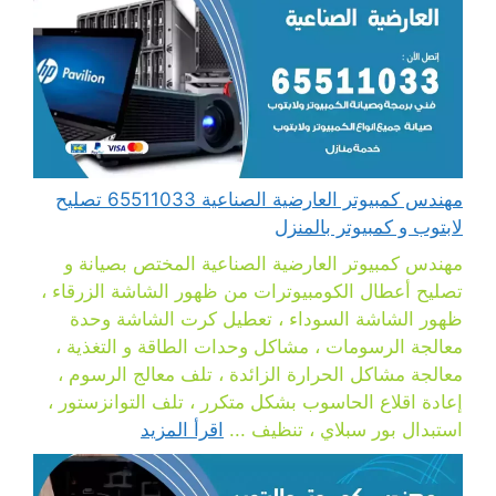
مهندس كمبيوتر العارضية الصناعية 65511033 تصليح
لابتوب و كمبيوتر بالمنزل
مهندس كمبيوتر العارضية الصناعية المختص بصيانة و
تصليح أعطال الكومبيوترات من ظهور الشاشة الزرقاء ،
ظهور الشاشة السوداء ، تعطيل كرت الشاشة وحدة
معالجة الرسومات ، مشاكل وحدات الطاقة و التغذية ،
معالجة مشاكل الحرارة الزائدة ، تلف معالج الرسوم ،
إعادة اقلاع الحاسوب بشكل متكرر ، تلف التوانزستور ،
استبدال بور سبلاي ، تنظيف ...
اقرأ المزيد