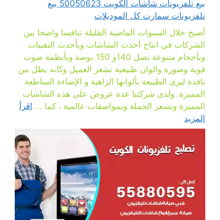
بيع تلفزيونات شاشات الكويت 50050623 بيع
تلفزيونات سمارت كل الموديلات
أصبح خلال السنوات الماضية القليلة تنافسا واضحا بين
الشركات في انتاج أحدث الشاشات وبأحدث التقنيات
وبأحجام متنوعة تصل 140و 150 بوصة وبأنظمة صوت
قوية وصورة والوان طبيعية تشعر العميل وكانه يطل من
نافذة ليرى الطبيعة بألوانها الزاهية و الإضاءة الساطعة
المميزة. ولدى شركتنا عدة عروض على هذه الشاشات
المميزة وبسعر الجملة وبمواصفات عالمية ، كما ...
اقرأ
المزيد