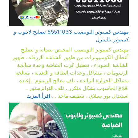
مهندس كمبيوتر النويصيب 65511033 تصليح لابتوب و
كمبيوتر بالمنزل
مهندس كمبيوتر النويصيب المختص بصيانة و تصليح
أعطال الكومبيوترات من ظهور الشاشة الزرقاء ، ظهور
الشاشة السوداء ، تعطيل كرت الشاشة وحدة معالجة
الرسومات ، مشاكل وحدات الطاقة و التغذية ، معالجة
مشاكل الحرارة الزائدة ، تلف معالج الرسوم ، إعادة
اقلاع الحاسوب بشكل متكرر ، تلف التوانزستور ،
استبدال بور سبلاي ، تنظيف مآخذ ...
اقرأ المزيد