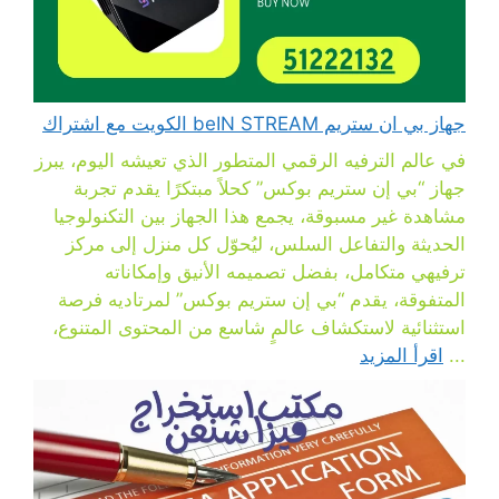
جهاز بي ان ستريم beIN STREAM الكويت مع اشتراك
في عالم الترفيه الرقمي المتطور الذي تعيشه اليوم، يبرز
جهاز “بي إن ستريم بوكس” كحلاً مبتكرًا يقدم تجربة
مشاهدة غير مسبوقة، يجمع هذا الجهاز بين التكنولوجيا
الحديثة والتفاعل السلس، ليُحوّل كل منزل إلى مركز
ترفيهي متكامل، بفضل تصميمه الأنيق وإمكاناته
المتفوقة، يقدم “بي إن ستريم بوكس” لمرتاديه فرصة
استثنائية لاستكشاف عالمٍ شاسع من المحتوى المتنوع،
...
اقرأ المزيد