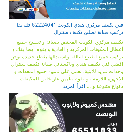
فني تكييف مركزي هندي الكويت 62224041 فك نقل
تركيب صيانة تصليح تكييف سنترال
تكييف مركزي الكويت المختص بصيانة و تصليح جميع
أعطال المكيفات المركزية و العادية و يقوم أيضا بفك و
تركيب جميع القطع التالفة واستبدالها بقطع جديدة نوفر
افضل فني تكييف هندي وباكستاني صيانة تكييف سنترال
وحدات تبريد للابنية، نعمل على تأمين جميع المعدات و
الاجهزة اللازمة ، و نقوم بتأمين غاز خاص للمكيفات
بأنواع متنوعة و ...
اقرأ المزيد