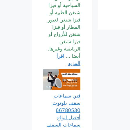
السياحية أو فيزا
شنغن الطبية أو
فيزا شنغن لعبور
المطار أو فيزا
شنغن للأزواج أو
فيزا شنغن
الرياضية وغيرها.
أيضا ...
اقرأ
المزيد
فني سماعات
سقف بلوتوث
66780530
أفضل انواع
سماعات السقف