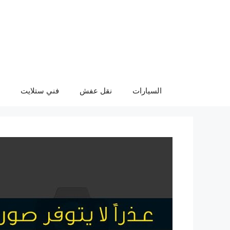
نتقل
لى
لمحتوى
السيارات
نقل عفش
فني ستلايت