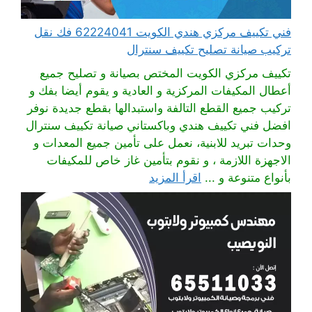
فني تكييف مركزي هندي الكويت 62224041 فك نقل
تركيب صيانة تصليح تكييف سنترال
تكييف مركزي الكويت المختص بصيانة و تصليح جميع
أعطال المكيفات المركزية و العادية و يقوم أيضا بفك و
تركيب جميع القطع التالفة واستبدالها بقطع جديدة نوفر
افضل فني تكييف هندي وباكستاني صيانة تكييف سنترال
وحدات تبريد للابنية، نعمل على تأمين جميع المعدات و
الاجهزة اللازمة ، و نقوم بتأمين غاز خاص للمكيفات
بأنواع متنوعة و ...
اقرأ المزيد