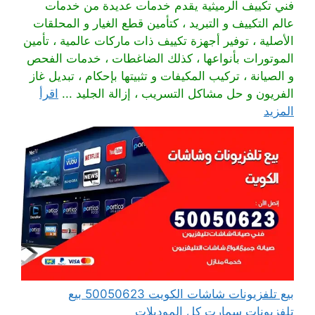
فني تكييف الرميثية يقدم خدمات عديدة من خدمات
عالم التكييف و التبريد ، كتأمين قطع الغيار و المحلقات
الأصلية ، توفير أجهزة تكييف ذات ماركات عالمية ، تأمين
الموتورات بأنواعها ، كذلك الضاغطات ، خدمات الفحص
و الصيانة ، تركيب المكيفات و تثبيتها بإحكام ، تبديل غاز
الفريون و حل مشاكل التسريب ، إزالة الجليد ...
اقرأ
المزيد
بيع تلفزيونات شاشات الكويت 50050623 بيع
تلفزيونات سمارت كل الموديلات