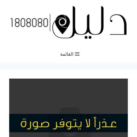
نتقل
لى
لمحتوى
القائمة