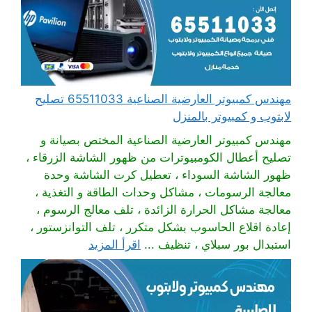
مهندس كمبيوتر العارضية الصناعية 65511033 تصليح
لابتوب و كمبيوتر بالمنزل
مهندس كمبيوتر العارضية الصناعية المختص بصيانة و
تصليح أعطال الكومبيوترات من ظهور الشاشة الزرقاء ،
ظهور الشاشة السوداء ، تعطيل كرت الشاشة وحدة
معالجة الرسومات ، مشاكل وحدات الطاقة و التغذية ،
معالجة مشاكل الحرارة الزائدة ، تلف معالج الرسوم ،
إعادة اقلاع الحاسوب بشكل متكرر ، تلف التوانزستور ،
استبدال بور سبلاي ، تنظيف ...
اقرأ المزيد