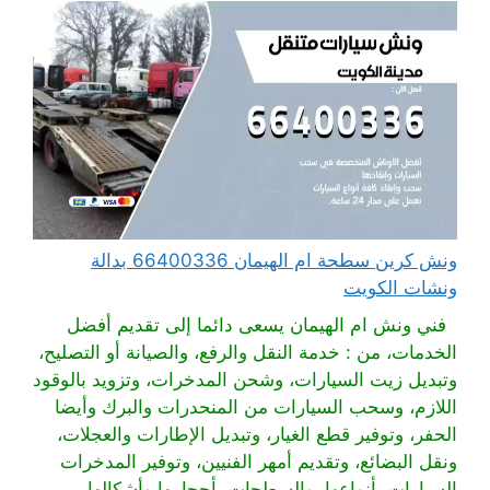
ونش كرين سطحة ام الهيمان 66400336 بدالة
ونشات الكويت
فني ونش ام الهيمان يسعى دائما إلى تقديم أفضل
الخدمات، من : خدمة النقل والرفع، والصيانة أو التصليح،
وتبديل زيت السيارات، وشحن المدخرات، وتزويد بالوقود
اللازم، وسحب السيارات من المنحدرات والبرك وأيضا
الحفر، وتوفير قطع الغيار، وتبديل الإطارات والعجلات،
ونقل البضائع، وتقديم أمهر الفنيين، وتوفير المدخرات
السيارات بأنواعها، والسطحات بأحجامها وأشكالها،