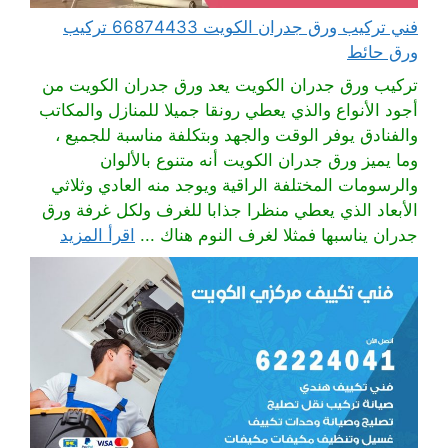
فني تركيب ورق جدران الكويت 66874433 تركيب
ورق حائط
تركيب ورق جدران الكويت يعد ورق جدران الكويت من
أجود الأنواع والذي يعطي رونقا جميلا للمنازل والمكاتب
والفنادق يوفر الوقت والجهد وبتكلفة مناسبة للجميع ،
وما يميز ورق جدران الكويت أنه متنوع بالألوان
والرسومات المختلفة الراقية ويوجد منه العادي وثلاثي
الأبعاد الذي يعطي منظرا جذابا للغرف ولكل غرفة ورق
جدران يناسبها فمثلا لغرف النوم هناك ...
اقرأ المزيد