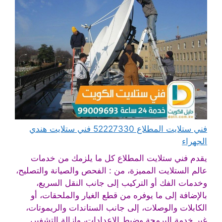
فني ستلايت المطلاع 52227330 فني ستلايت هندي
الجهراء
يقدم فني ستلايت المطلاع كل ما يلزمك من خدمات
عالم الستلايت المميزة، من : الفحص والصيانة والتصليح،
وخدمات الفك أو التركيب إلى جانب النقل السريع،
بالإضافة إلى ما يوفره من قطع الغيار والملحقات، أو
الكابلات والوصلات، إلى جانب الستاندات والريموتات،
غير خدمة البرمجة وضبط الإعدادات، وإزالة التشفير،