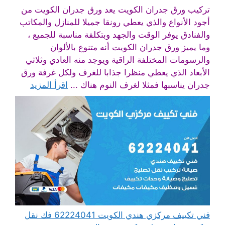
تركيب ورق جدران الكويت يعد ورق جدران الكويت من
أجود الأنواع والذي يعطي رونقا جميلا للمنازل والمكاتب
والفنادق يوفر الوقت والجهد وبتكلفة مناسبة للجميع ،
وما يميز ورق جدران الكويت أنه متنوع بالألوان
والرسومات المختلفة الراقية ويوجد منه العادي وثلاثي
الأبعاد الذي يعطي منظرا جذابا للغرف ولكل غرفة ورق
جدران يناسبها فمثلا لغرف النوم هناك ...
اقرأ المزيد
فني تكييف مركزي هندي الكويت 62224041 فك نقل