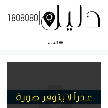
نتقل
لى
لمحتوى
القائمة