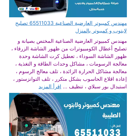
مهندس كمبيوتر العارضية الصناعية 65511033 تصليح
لابتوب و كمبيوتر بالمنزل
مهندس كمبيوتر العارضية الصناعية المختص بصيانة و
تصليح أعطال الكومبيوترات من ظهور الشاشة الزرقاء ،
ظهور الشاشة السوداء ، تعطيل كرت الشاشة وحدة
معالجة الرسومات ، مشاكل وحدات الطاقة و التغذية ،
معالجة مشاكل الحرارة الزائدة ، تلف معالج الرسوم ،
إعادة اقلاع الحاسوب بشكل متكرر ، تلف التوانزستور ،
استبدال بور سبلاي ، تنظيف ...
اقرأ المزيد