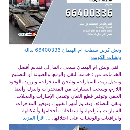
ونش كرين سطحة ام الهيمان 66400336 بدالة
ونشات الكويت
فني ونش ام الهيمان يسعى دائما إلى تقديم أفضل
الخدمات، من : خدمة النقل والرفع، والصيانة أو التصليح،
وتبديل زيت السيارات، وشحن المدخرات، وتزويد بالوقود
اللازم، وسحب السيارات من المنحدرات والبرك وأيضا
الحفر، وتوفير قطع الغيار، وتبديل الإطارات والعجلات،
ونقل البضائع، وتقديم أمهر الفنيين، وتوفير المدخرات
السيارات بأنواعها، والسطحات بأحجامها وأشكالها،
والرافعات والونشات على اختلافها، ...
اقرأ المزيد