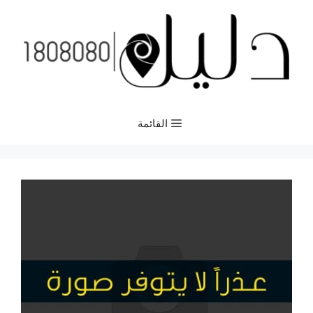
نتقل
لى
لمحتوى
القائمة