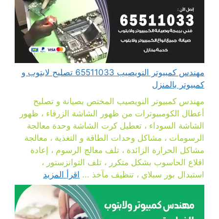
مهندس كمبيوتر النويصيب 65511033 تصليح لابتوب و
كمبيوتر بالمنزل
مهندس كمبيوتر النويصيب المختص بصيانة و تصليح
أعطال الكومبيوترات من ظهور الشاشة الزرقاء ، ظهور
الشاشة السوداء ، تعطيل كرت الشاشة وحدة معالجة
الرسومات ، مشاكل وحدات الطاقة و التغذية ، معالجة
مشاكل الحرارة الزائدة ، تلف معالج الرسوم ، إعادة
اقلاع الحاسوب بشكل متكرر ، تلف التوانزستور ،
استبدال بور سبلاي ، تنظيف مآخذ ...
اقرأ المزيد