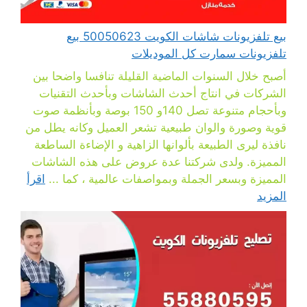
بيع تلفزيونات شاشات الكويت 50050623 بيع
تلفزيونات سمارت كل الموديلات
أصبح خلال السنوات الماضية القليلة تنافسا واضحا بين
الشركات في انتاج أحدث الشاشات وبأحدث التقنيات
وبأحجام متنوعة تصل 140و 150 بوصة وبأنظمة صوت
قوية وصورة والوان طبيعية تشعر العميل وكانه يطل من
نافذة ليرى الطبيعة بألوانها الزاهية و الإضاءة الساطعة
المميزة. ولدى شركتنا عدة عروض على هذه الشاشات
المميزة وبسعر الجملة وبمواصفات عالمية ، كما ...
اقرأ
المزيد