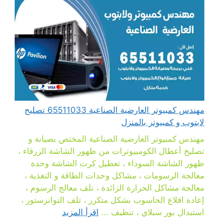
مهندس كمبيوتر العارضية الصناعية 65511033 تصليح
لابتوب و كمبيوتر بالمنزل
مهندس كمبيوتر العارضية الصناعية المختص بصيانة و
تصليح أعطال الكومبيوترات من ظهور الشاشة الزرقاء ،
ظهور الشاشة السوداء ، تعطيل كرت الشاشة وحدة
معالجة الرسومات ، مشاكل وحدات الطاقة و التغذية ،
معالجة مشاكل الحرارة الزائدة ، تلف معالج الرسوم ،
إعادة اقلاع الحاسوب بشكل متكرر ، تلف التوانزستور ،
استبدال بور سبلاي ، تنظيف ...
اقرأ المزيد