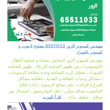
مهندس كمبيوتر الزور 65511033 تصليح لابتوب و
كمبيوتر بالمنزل
مهندس كمبيوتر الزور المختص بصيانة و تصليح أعطال
الكومبيوترات من ظهور الشاشة الزرقاء ، ظهور الشاشة
السوداء ، تعطيل كرت الشاشة وحدة معالجة الرسومات
، مشاكل وحدات الطاقة و التغذية ، معالجة مشاكل
الحرارة الزائدة ، تلف معالج الرسوم ، إعادة اقلاع
الحاسوب بشكل متكرر ، تلف التوانزستور ، استبدال بور
سبلاي ، تنظيف مآخذ ...
اقرأ المزيد