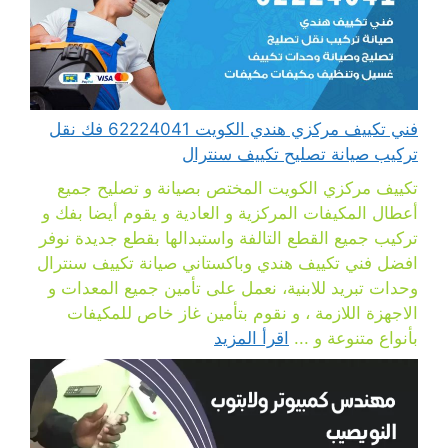
فني تكييف مركزي هندي الكويت 62224041 فك نقل
تركيب صيانة تصليح تكييف سنترال
تكييف مركزي الكويت المختص بصيانة و تصليح جميع
أعطال المكيفات المركزية و العادية و يقوم أيضا بفك و
تركيب جميع القطع التالفة واستبدالها بقطع جديدة نوفر
افضل فني تكييف هندي وباكستاني صيانة تكييف سنترال
وحدات تبريد للابنية، نعمل على تأمين جميع المعدات و
الاجهزة اللازمة ، و نقوم بتأمين غاز خاص للمكيفات
بأنواع متنوعة و ...
اقرأ المزيد