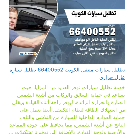
تظليل سيارات متنقل الكويت 66400552 تظليل سيارة
عازل حراري
خدمة تظليل سيارات توفر العديد من المزايا، حيث
يساعد في حماية السائق والركاب من أشعة الشمس
الضارة والحرارة الزائدة، ليوفر راحة أثناء القيادة ويقلل
من استهلاك الطاقة لنظام التكييف. أيضا يعمل على
حماية العوادم الداخلية للسيارة من التلاشي والتلف
الناتج عن أشعة الشمس، مما يحافظ على جودة المقاعد
والأرضية ولوحة القيادة. بالإضافة إلى توفيرنا تشكيلات ...