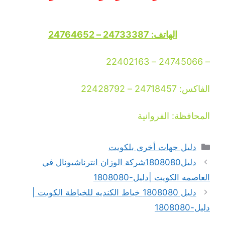
الهاتف: 24733387 – 24764652
– 24745066 – 22402163
الفاكس: 24718457 – 22428792
المحافظة: الفروانية
التصنيفات
دليل جهات أخرى بلكويت
دليل1808080شركة الوزان انترناشيونال في
العاصمه الكويت |دليل-1808080
دليل 1808080 خياط الكنديه للخياطة الكويت |
دليل-1808080