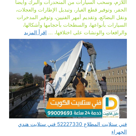
اللازم، وسحب السيارات من المنحدرات والبرك وأيضا
الحفر، وتوفير قطع الغيار، وتبديل الإطارات والعجلات،
ونقل البضائع، وتقديم أمهر الفنيين، وتوفير المدخرات
السيارات بأنواعها، والسطحات بأحجامها وأشكالها،
والرافعات والونشات على اختلافها، ...
اقرأ المزيد
فني ستلايت المطلاع 52227330 فني ستلايت هندي
الجهراء