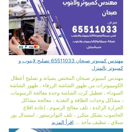
مهندس كمبيوتر صبحان 65511033 تصليح لابتوب و
كمبيوتر بالمنزل
مهندس كمبيوتر صبحان المختص بصيانة و تصليح أعطال
الكومبيوترات من ظهور الشاشة الزرقاء ، ظهور الشاشة
السوداء ، تعطيل كرت الشاشة وحدة معالجة الرسومات
، مشاكل وحدات الطاقة و التغذية ، معالجة مشاكل
الحرارة الزائدة ، تلف معالج الرسوم ، إعادة اقلاع
الحاسوب بشكل متكرر ، تلف التوانزستور ، استبدال بور
سبلاي ، تنظيف مآخذ ...
اقرأ المزيد