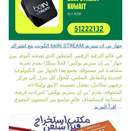
جهاز بي ان ستريم beIN STREAM الكويت مع اشتراك
في عالم الترفيه الرقمي المتطور الذي تعيشه اليوم، يبرز
جهاز “بي إن ستريم بوكس” كحلاً مبتكرًا يقدم تجربة
مشاهدة غير مسبوقة، يجمع هذا الجهاز بين التكنولوجيا
الحديثة والتفاعل السلس، ليُحوّل كل منزل إلى مركز
ترفيهي متكامل، بفضل تصميمه الأنيق وإمكاناته
المتفوقة، يقدم “بي إن ستريم بوكس” لمرتاديه فرصة
استثنائية لاستكشاف عالمٍ شاسع من المحتوى المتنوع،
...
اقرأ المزيد