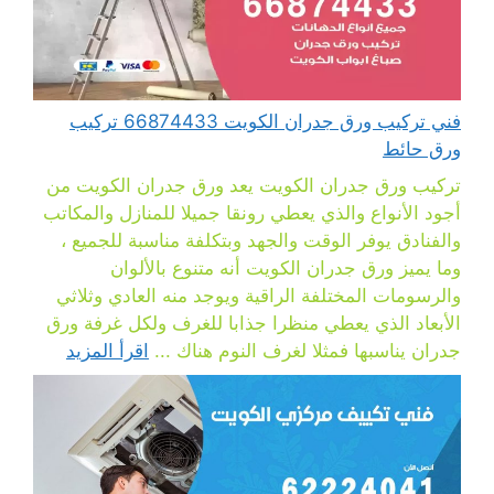
فني تركيب ورق جدران الكويت 66874433 تركيب
ورق حائط
تركيب ورق جدران الكويت يعد ورق جدران الكويت من
أجود الأنواع والذي يعطي رونقا جميلا للمنازل والمكاتب
والفنادق يوفر الوقت والجهد وبتكلفة مناسبة للجميع ،
وما يميز ورق جدران الكويت أنه متنوع بالألوان
والرسومات المختلفة الراقية ويوجد منه العادي وثلاثي
الأبعاد الذي يعطي منظرا جذابا للغرف ولكل غرفة ورق
جدران يناسبها فمثلا لغرف النوم هناك ...
اقرأ المزيد