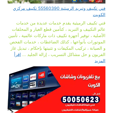
فني تكييف وتبريد الرميثية 55560390 تكييف مركزي
الكويت
فني تكييف الرميثية يقدم خدمات عديدة من خدمات
عالم التكييف و التبريد ، كتأمين قطع الغيار و المحلقات
الأصلية ، توفير أجهزة تكييف ذات ماركات عالمية ، تأمين
الموتورات بأنواعها ، كذلك الضاغطات ، خدمات الفحص
و الصيانة ، تركيب المكيفات و تثبيتها بإحكام ، تبديل غاز
الفريون و حل مشاكل التسريب ، إزالة الجليد ...
اقرأ
المزيد