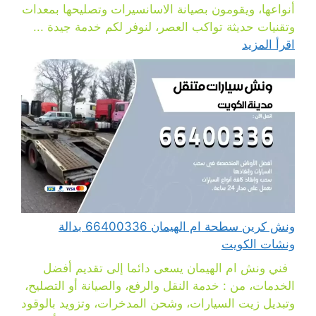
أنواعها، ويقومون بصيانة الاسانسيرات وتصليحها بمعدات
وتقنيات حديثة تواكب العصر، لنوفر لكم خدمة جيدة ...
اقرأ المزيد
ونش كرين سطحة ام الهيمان 66400336 بدالة
ونشات الكويت
فني ونش ام الهيمان يسعى دائما إلى تقديم أفضل
الخدمات، من : خدمة النقل والرفع، والصيانة أو التصليح،
وتبديل زيت السيارات، وشحن المدخرات، وتزويد بالوقود