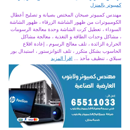
كمبيوتر بالمنزل
مهندس كمبيوتر صبحان المختص بصيانة و تصليح أعطال
الكومبيوترات من ظهور الشاشة الزرقاء ، ظهور الشاشة
السوداء ، تعطيل كرت الشاشة وحدة معالجة الرسومات
، مشاكل وحدات الطاقة و التغذية ، معالجة مشاكل
الحرارة الزائدة ، تلف معالج الرسوم ، إعادة اقلاع
الحاسوب بشكل متكرر ، تلف التوانزستور ، استبدال بور
سبلاي ، تنظيف مآخذ ...
اقرأ المزيد