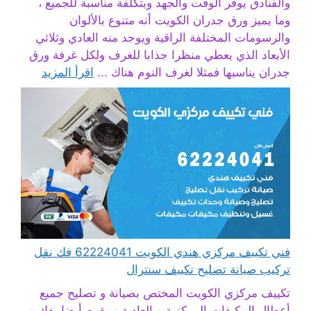
والفنادق يوفر الوقت والجهد وبتكلفة مناسبة للجميع ،
وما يميز ورق جدران الكويت أنه متنوع بالألوان
والرسومات المختلفة الراقية ويوجد منه العادي وثلاثي
الأبعاد الذي يعطي منظرا جذابا للغرف ولكل غرفة ورق
جدران يناسبها فمثلا لغرف النوم هناك ...
اقرأ المزيد
فني تكييف مركزي هندي الكويت 62224041 فك نقل
تركيب صيانة تصليح تكييف سنترال
تكييف مركزي الكويت المختص بصيانة و تصليح جميع
أعطال المكيفات المركزية و العادية و يقوم أيضا بفك و