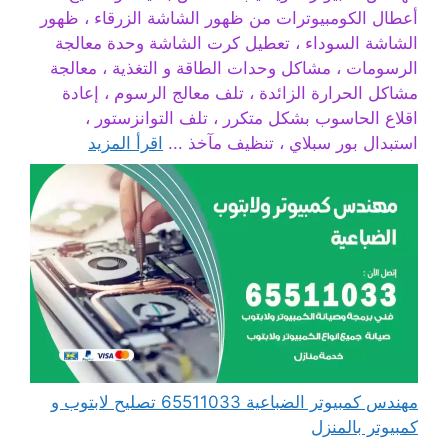
أعطال الكومبيوترات من ظهور الشاشة الزرقاء ، ظهور
الشاشة السوداء ، تعطيل كرت الشاشة وحدة معالجة
الرسومات ، مشاكل وحدات الطاقة و التغذية ، معالجة
مشاكل الحرارة الزائدة ، تلف معالج الرسوم ، إعادة
اقلاع الحاسوب بشكل متكرر ، تلف التوانزستور ،
استبدال بور سبلاي ، تنظيف مآخذ ...
اقرأ المزيد
مهندس كمبيوتر الضباعية 65511033 تصليح لابتوب و
كمبيوتر بالمنزل