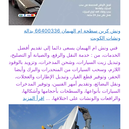
ونش كرين سطحة ام الهيمان 66400336 بدالة
ونشات الكويت
فني ونش ام الهيمان يسعى دائما إلى تقديم أفضل
الخدمات، من : خدمة النقل والرفع، والصيانة أو التصليح،
وتبديل زيت السيارات، وشحن المدخرات، وتزويد بالوقود
اللازم، وسحب السيارات من المنحدرات والبرك وأيضا
الحفر، وتوفير قطع الغيار، وتبديل الإطارات والعجلات،
ونقل البضائع، وتقديم أمهر الفنيين، وتوفير المدخرات
السيارات بأنواعها، والسطحات بأحجامها وأشكالها،
والرافعات والونشات على اختلافها، ...
اقرأ المزيد