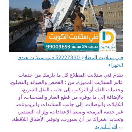
فني ستلايت المطلاع 52227330 فني ستلايت هندي
الجهراء
يقدم فني ستلايت المطلاع كل ما يلزمك من خدمات
عالم الستلايت المميزة، من : الفحص والصيانة والتصليح،
وخدمات الفك أو التركيب إلى جانب النقل السريع،
بالإضافة إلى ما يوفره من قطع الغيار والملحقات، أو
الكابلات والوصلات، إلى جانب الستاندات والريموتات،
غير خدمة البرمجة وضبط الإعدادات، وإزالة التشفير،
وتجديد اشتراك بي أن سبورت، وتوفير الأطباق اللاقطة،
...
اقرأ المزيد