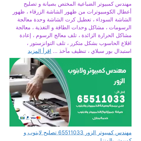
مهندس كمبيوتر الضباعية المختص بصيانة و تصليح
أعطال الكومبيوترات من ظهور الشاشة الزرقاء ، ظهور
الشاشة السوداء ، تعطيل كرت الشاشة وحدة معالجة
الرسومات ، مشاكل وحدات الطاقة و التغذية ، معالجة
مشاكل الحرارة الزائدة ، تلف معالج الرسوم ، إعادة
اقلاع الحاسوب بشكل متكرر ، تلف التوانزستور ،
استبدال بور سبلاي ، تنظيف مآخذ ...
اقرأ المزيد
مهندس كمبيوتر الزور 65511033 تصليح لابتوب و
كمبيوتر بالمنزل