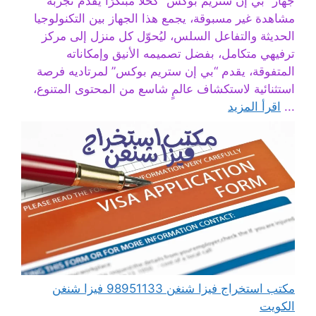
جهاز “بي إن ستريم بوكس” كحلاً مبتكرًا يقدم تجربة
مشاهدة غير مسبوقة، يجمع هذا الجهاز بين التكنولوجيا
الحديثة والتفاعل السلس، ليُحوّل كل منزل إلى مركز
ترفيهي متكامل، بفضل تصميمه الأنيق وإمكاناته
المتفوقة، يقدم “بي إن ستريم بوكس” لمرتاديه فرصة
استثنائية لاستكشاف عالمٍ شاسع من المحتوى المتنوع،
...
اقرأ المزيد
مكتب استخراج فيزا شنغن 98951133 فيزا شنغن
الكويت