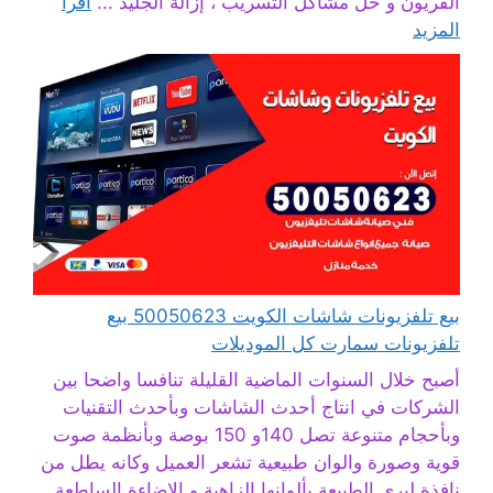
الفريون و حل مشاكل التسريب ، إزالة الجليد ...
اقرأ
المزيد
بيع تلفزيونات شاشات الكويت 50050623 بيع
تلفزيونات سمارت كل الموديلات
أصبح خلال السنوات الماضية القليلة تنافسا واضحا بين
الشركات في انتاج أحدث الشاشات وبأحدث التقنيات
وبأحجام متنوعة تصل 140و 150 بوصة وبأنظمة صوت
قوية وصورة والوان طبيعية تشعر العميل وكانه يطل من
نافذة ليرى الطبيعة بألوانها الزاهية و الإضاءة الساطعة