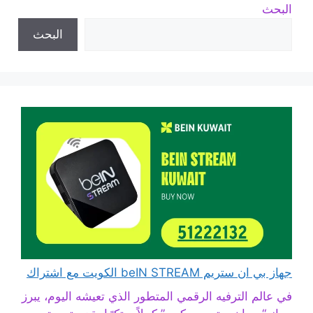
البحث
البحث
جهاز بي ان ستريم beIN STREAM الكويت مع اشتراك
في عالم الترفيه الرقمي المتطور الذي تعيشه اليوم، يبرز