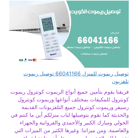
توصيل ريموت للمنزل 66041166 توصيل ريموت
تلفزيون
فريقنا يقوم بتأمين جميع أنواع الريموت كونترول ريموت
كونترول للمكيفات بمختلف أنواعها وريموت كونترول
رسيفر وريموت كونترول جميع التلفزيونات القديمة
والحديثة كما نقوم بتوصيلها لباب منزلكم أين ما كنتم في
الحولي ومبارك الكبير والأحمدي والفروانية والجهراء
والعاصمة. ومن ميزاتنا: وغيرها الكثير من الميزات التي
نقدمها للعملاء توصيل ريموت هل أن بحاجة لشراء