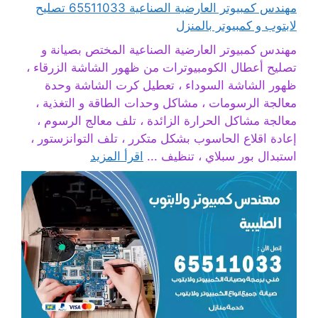
مهندس كمبيوتر العارضية الصناعية 65511033 تصليح
لابتوب و كمبيوتر بالمنزل
مهندس كمبيوتر العارضية الصناعية المختص بصيانة و
تصليح أعطال الكومبيوترات من ظهور الشاشة الزرقاء ،
ظهور الشاشة السوداء ، تعطيل كرت الشاشة وحدة
معالجة الرسومات ، مشاكل وحدات الطاقة و التغذية ،
معالجة مشاكل الحرارة الزائدة ، تلف معالج الرسوم ،
إعادة اقلاع الحاسوب بشكل متكرر ، تلف التوانزستور ،
استبدال بور سبلاي ، تنظيف ...
اقرأ المزيد