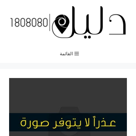
نتقل
لى
لمحتوى
القائمة