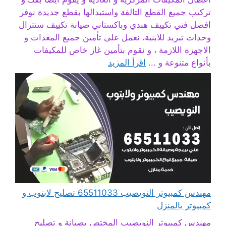
تركيب جميع القطع التالفة واستبدالها بقطع جديدة نوفر
افضل فني تكييف هندي وباكستاني صيانة تكييف سنترال
وحدات تبريد للابنية، نعمل على تأمين جميع المعدات و
الاجهزة اللازمة ، و نقوم بتأمين غاز خاص للمكيفات
بأنواع متنوعة و ...
اقرأ المزيد
مهندس كمبيوتر النويصيب 65511033 تصليح لابتوب و
كمبيوتر بالمنزل
مهندس كمبيوتر النويصيب المختص بصيانة و تصليح