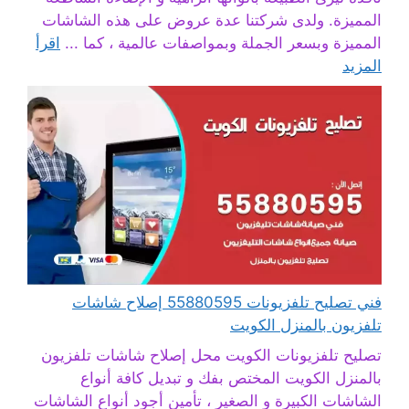
المميزة. ولدى شركتنا عدة عروض على هذه الشاشات
المميزة وبسعر الجملة وبمواصفات عالمية ، كما ...
اقرأ
المزيد
فني تصليح تلفزيونات 55880595 إصلاح شاشات
تلفزيون بالمنزل الكويت
تصليح تلفزيونات الكويت محل إصلاح شاشات تلفزيون
بالمنزل الكويت المختص بفك و تبديل كافة أنواع
الشاشات الكبيرة و الصغير ، تأمين أجود أنواع الشاشات