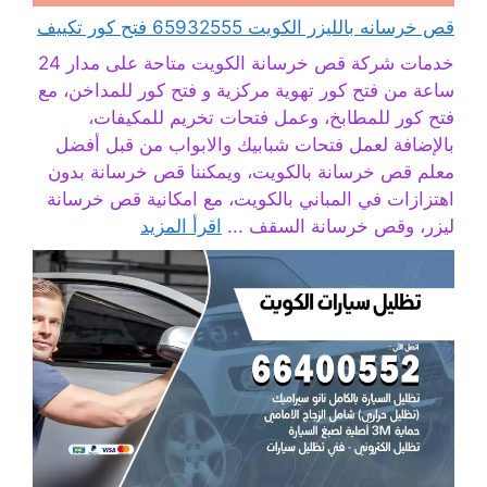
قص خرسانه بالليزر الكويت 65932555 فتح كور تكييف
خدمات شركة قص خرسانة الكويت متاحة على مدار 24
ساعة من فتح كور تهوية مركزية و فتح كور للمداخن، مع
فتح كور للمطابخ، وعمل فتحات تخريم للمكيفات،
بالإضافة لعمل فتحات شبابيك والابواب من قبل أفضل
معلم قص خرسانة بالكويت، ويمكننا قص خرسانة بدون
اهتزازات في المباني بالكويت، مع امكانية قص خرسانة
ليزر، وقص خرسانة السقف ...
اقرأ المزيد