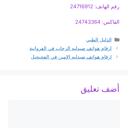
رقم الهاتف: 24716912
الفاكس: 24743364
التصنيفات
الدليل الطبي
ارقام هواتف صيدليه الرحاب في الفروانية
ارقام هواتف صيدليه الامين في الفحيحيل
أضف تعليق
تعليق