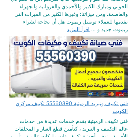
الحولي ومبارك الكبير والأحمدي والفروانية والجهراء
والعاصمة. ومن ميزاتنا: وغيرها الكثير من الميزات التي
نقدمها للعملاء توصيل ريموت هل أن بحاجة لشراء
ريموت جديد و ...
اقرأ المزيد
فني تكييف وتبريد الرميثية 55560390 تكييف مركزي
الكويت
فني تكييف الرميثية يقدم خدمات عديدة من خدمات
عالم التكييف و التبريد ، كتأمين قطع الغيار و المحلقات
الأصلية ، توفير أجهزة تكييف ذات ماركات عالمية ، تأمين