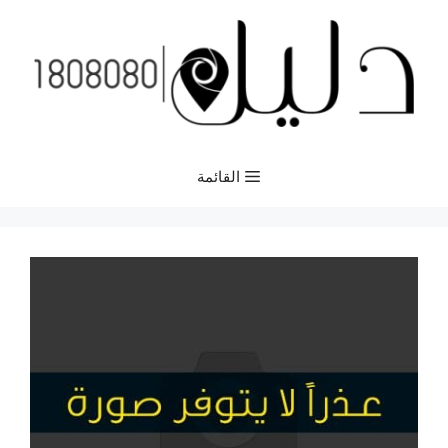
نتقل
لى
لمحتوى
القائمة