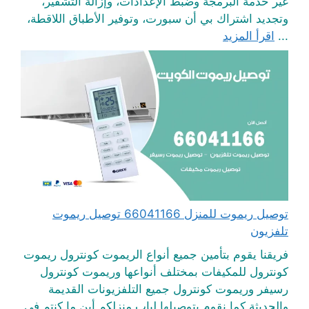
غير خدمة البرمجة وضبط الإعدادات، وإزالة التشفير،
وتجديد اشتراك بي أن سبورت، وتوفير الأطباق اللاقطة،
...
اقرأ المزيد
توصيل ريموت للمنزل 66041166 توصيل ريموت
تلفزيون
فريقنا يقوم بتأمين جميع أنواع الريموت كونترول ريموت
كونترول للمكيفات بمختلف أنواعها وريموت كونترول
رسيفر وريموت كونترول جميع التلفزيونات القديمة
والحديثة كما نقوم بتوصيلها لباب منزلكم أين ما كنتم في