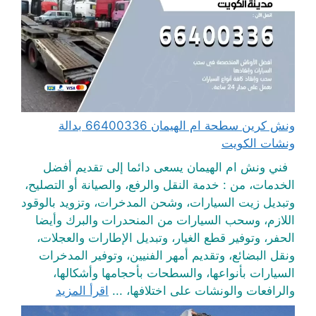
ونش كرين سطحة ام الهيمان 66400336 بدالة
ونشات الكويت
فني ونش ام الهيمان يسعى دائما إلى تقديم أفضل
الخدمات، من : خدمة النقل والرفع، والصيانة أو التصليح،
وتبديل زيت السيارات، وشحن المدخرات، وتزويد بالوقود
اللازم، وسحب السيارات من المنحدرات والبرك وأيضا
الحفر، وتوفير قطع الغيار، وتبديل الإطارات والعجلات،
ونقل البضائع، وتقديم أمهر الفنيين، وتوفير المدخرات
السيارات بأنواعها، والسطحات بأحجامها وأشكالها،
والرافعات والونشات على اختلافها، ...
اقرأ المزيد