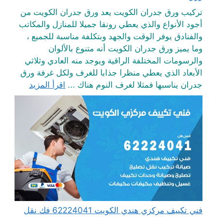
تركيب ورق جدران الكويت يعد ورق جدران الكويت من
أجود الأنواع والذي يعطي رونقا جميلا للمنازل والمكاتب
والفنادق يوفر الوقت والجهد وبتكلفة مناسبة للجميع ،
وما يميز ورق جدران الكويت أنه متنوع بالألوان
والرسومات المختلفة الراقية ويوجد منه العادي وثلاثي
الأبعاد الذي يعطي منظرا جذابا للغرف ولكل غرفة ورق
جدران يناسبها فمثلا لغرف النوم هناك ...
اقرأ المزيد
فني تكييف مركزي هندي الكويت 62224041 فك نقل