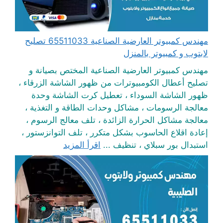
مهندس كمبيوتر العارضية الصناعية 65511033 تصليح
لابتوب و كمبيوتر بالمنزل
مهندس كمبيوتر العارضية الصناعية المختص بصيانة و
تصليح أعطال الكومبيوترات من ظهور الشاشة الزرقاء ،
ظهور الشاشة السوداء ، تعطيل كرت الشاشة وحدة
معالجة الرسومات ، مشاكل وحدات الطاقة و التغذية ،
معالجة مشاكل الحرارة الزائدة ، تلف معالج الرسوم ،
إعادة اقلاع الحاسوب بشكل متكرر ، تلف التوانزستور ،
استبدال بور سبلاي ، تنظيف ...
اقرأ المزيد