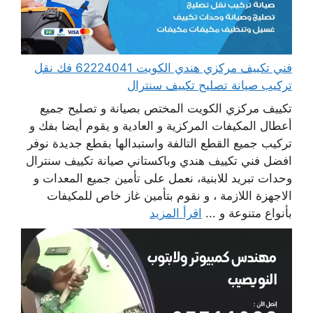
فني تكييف مركزي هندي الكويت 62224041 فك نقل
تركيب صيانة تصليح تكييف سنترال
تكييف مركزي الكويت المختص بصيانة و تصليح جميع
أعطال المكيفات المركزية و العادية و يقوم أيضا بفك و
تركيب جميع القطع التالفة واستبدالها بقطع جديدة نوفر
افضل فني تكييف هندي وباكستاني صيانة تكييف سنترال
وحدات تبريد للابنية، نعمل على تأمين جميع المعدات و
الاجهزة اللازمة ، و نقوم بتأمين غاز خاص للمكيفات
بأنواع متنوعة و ...
اقرأ المزيد