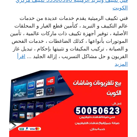
فني تكييف وتبريد الرميثية 55560390 تكييف مركزي
الكويت
فني تكييف الرميثية يقدم خدمات عديدة من خدمات
عالم التكييف و التبريد ، كتأمين قطع الغيار و المحلقات
الأصلية ، توفير أجهزة تكييف ذات ماركات عالمية ، تأمين
الموتورات بأنواعها ، كذلك الضاغطات ، خدمات الفحص
و الصيانة ، تركيب المكيفات و تثبيتها بإحكام ، تبديل غاز
الفريون و حل مشاكل التسريب ، إزالة الجليد ...
اقرأ
المزيد