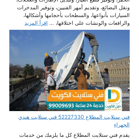
ونقل البضائع، وتقديم أمهر الفنيين، وتوفير المدخرات
السيارات بأنواعها، والسطحات بأحجامها وأشكالها،
والرافعات والونشات على اختلافها، ...
اقرأ المزيد
فني ستلايت المطلاع 52227330 فني ستلايت هندي
الجهراء
يقدم فني ستلايت المطلاع كل ما يلزمك من خدمات