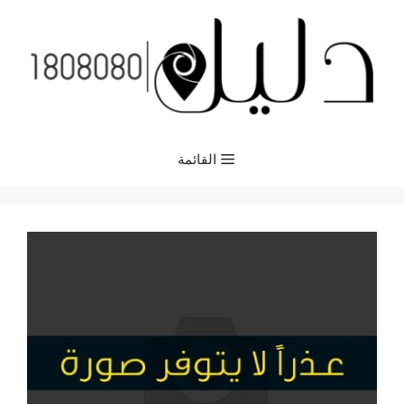
نتقل
لى
لمحتوى
القائمة