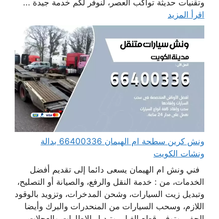
وتقنيات حديثة تواكب العصر، لنوفر لكم خدمة جيدة ...
اقرأ المزيد
ونش كرين سطحة ام الهيمان 66400336 بدالة
ونشات الكويت
فني ونش ام الهيمان يسعى دائما إلى تقديم أفضل
الخدمات، من : خدمة النقل والرفع، والصيانة أو التصليح،
وتبديل زيت السيارات، وشحن المدخرات، وتزويد بالوقود
اللازم، وسحب السيارات من المنحدرات والبرك وأيضا
الحفر، وتوفير قطع الغيار، وتبديل الإطارات والعجلات،