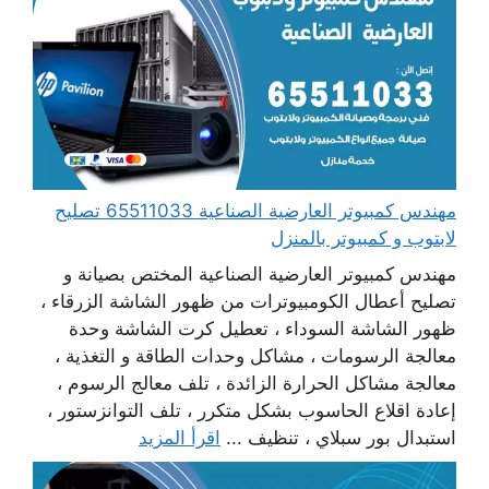
مهندس كمبيوتر العارضية الصناعية 65511033 تصليح
لابتوب و كمبيوتر بالمنزل
مهندس كمبيوتر العارضية الصناعية المختص بصيانة و
تصليح أعطال الكومبيوترات من ظهور الشاشة الزرقاء ،
ظهور الشاشة السوداء ، تعطيل كرت الشاشة وحدة
معالجة الرسومات ، مشاكل وحدات الطاقة و التغذية ،
معالجة مشاكل الحرارة الزائدة ، تلف معالج الرسوم ،
إعادة اقلاع الحاسوب بشكل متكرر ، تلف التوانزستور ،
استبدال بور سبلاي ، تنظيف ...
اقرأ المزيد