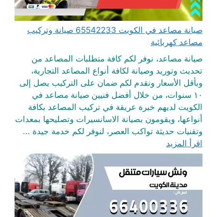
صيانة مصاعد في الكويت 65542233 صيانة وتركيب
مصاعد كهربائية
صيانة مصاعد، نوفر لكم كافة متطلبات المصاعد من
تحديث وتوريد وصيانة لكافة أنواع المصاعد التجارية،
وبأقل الأسعار ونقدم لكم ضمان على التركيب يصل إلى
١٠ سنوات، من خلال أفضل فنيين صيانة مصاعد في
الكويت لديهم خبرة عريقة في تركيب المصاعد بكافة
أنواعها، ويقومون بصيانة الاسانسيرات وتصليحها بمعدات
وتقنيات حديثة تواكب العصر، لنوفر لكم خدمة جيدة ...
اقرأ المزيد