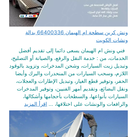
ونش كرين سطحة ام الهيمان 66400336 بدالة
ونشات الكويت
فني ونش ام الهيمان يسعى دائما إلى تقديم أفضل
الخدمات، من : خدمة النقل والرفع، والصيانة أو التصليح،
وتبديل زيت السيارات، وشحن المدخرات، وتزويد بالوقود
اللازم، وسحب السيارات من المنحدرات والبرك وأيضا
الحفر، وتوفير قطع الغيار، وتبديل الإطارات والعجلات،
ونقل البضائع، وتقديم أمهر الفنيين، وتوفير المدخرات
السيارات بأنواعها، والسطحات بأحجامها وأشكالها،
والرافعات والونشات على اختلافها، ...
اقرأ المزيد