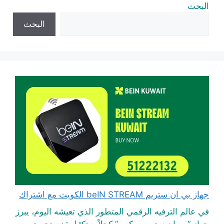
البحث
البحث
جهاز بي ان ستريم beIN STREAM الكويت مع اشتراك
في عالم الترفيه الرقمي المتطور الذي تعيشه اليوم، يبرز
جهاز “بي إن ستريم بوكس” كحلاً مبتكرًا يقدم تجربة