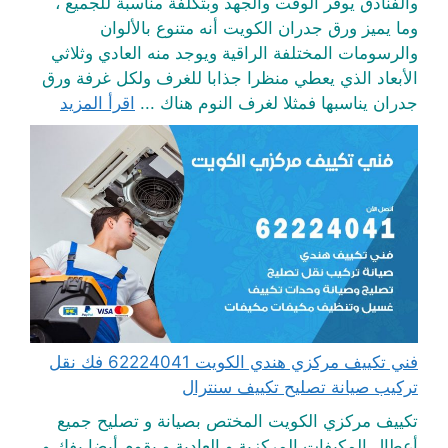
والفنادق يوفر الوقت والجهد وبتكلفة مناسبة للجميع ،
وما يميز ورق جدران الكويت أنه متنوع بالألوان
والرسومات المختلفة الراقية ويوجد منه العادي وثلاثي
الأبعاد الذي يعطي منظرا جذابا للغرف ولكل غرفة ورق
جدران يناسبها فمثلا لغرف النوم هناك ...
اقرأ المزيد
فني تكييف مركزي هندي الكويت 62224041 فك نقل
تركيب صيانة تصليح تكييف سنترال
تكييف مركزي الكويت المختص بصيانة و تصليح جميع
أعطال المكيفات المركزية و العادية و يقوم أيضا بفك و