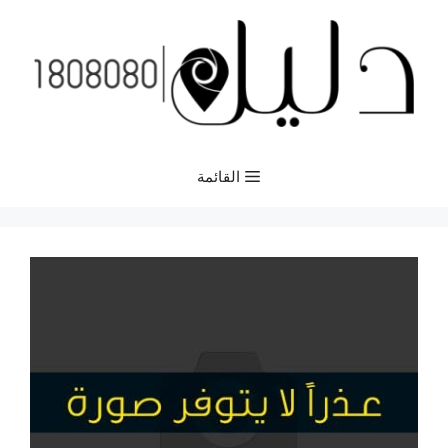
نتقل
لى
لمحتوى
القائمة