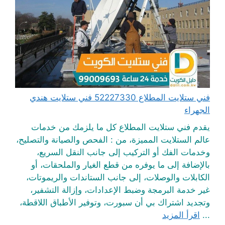
فني ستلايت المطلاع 52227330 فني ستلايت هندي
الجهراء
يقدم فني ستلايت المطلاع كل ما يلزمك من خدمات
عالم الستلايت المميزة، من : الفحص والصيانة والتصليح،
وخدمات الفك أو التركيب إلى جانب النقل السريع،
بالإضافة إلى ما يوفره من قطع الغيار والملحقات، أو
الكابلات والوصلات، إلى جانب الستاندات والريموتات،
غير خدمة البرمجة وضبط الإعدادات، وإزالة التشفير،
وتجديد اشتراك بي أن سبورت، وتوفير الأطباق اللاقطة،
...
اقرأ المزيد