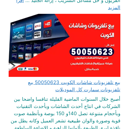
الفريون و حل مشاكل التسريب ، إزالة الجليد ...
اقرأ
المزيد
بيع تلفزيونات شاشات الكويت 50050623 بيع
تلفزيونات سمارت كل الموديلات
أصبح خلال السنوات الماضية القليلة تنافسا واضحا بين
الشركات في انتاج أحدث الشاشات وبأحدث التقنيات
وبأحجام متنوعة تصل 140و 150 بوصة وبأنظمة صوت
قوية وصورة والوان طبيعية تشعر العميل وكانه يطل من
نافذة ليرى الطبيعة بألوانها الزاهية و الإضاءة الساطعة