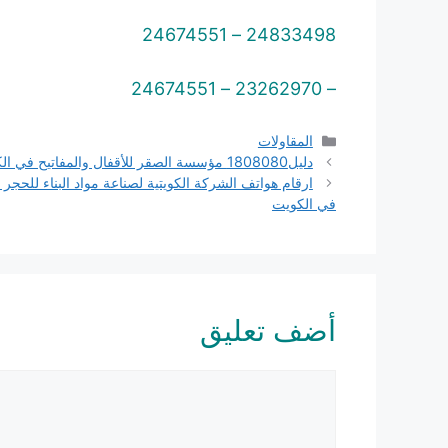
24833498 – 24674551
– 23262970 – 24674551
التصنيفات
المقاولات
دليل1808080 مؤسسة الصقر للأقفال والمفاتيح في الكويت
ارقام هواتف الشركة الكويتية لصناعة مواد البناء للحجر 
في الكويت
أضف تعليق
تعليق