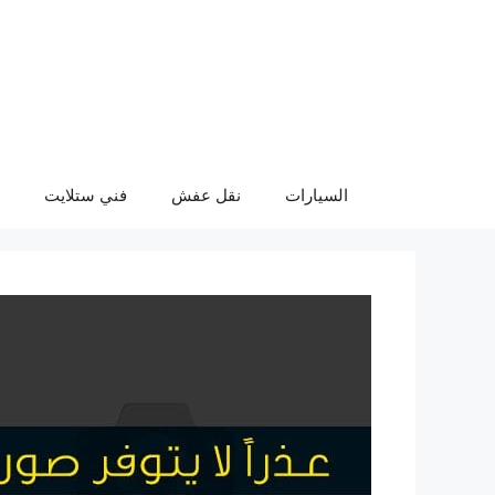
نتقل
لى
لمحتوى
السيارات
نقل عفش
فني ستلايت