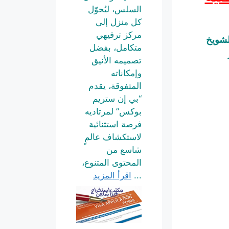
السلس، ليُحوّل
كل منزل إلى
مركز ترفيهي
لشويخ
متكامل، بفضل
تصميمه الأنيق
وإمكاناته
المتفوقة، يقدم
“بي إن ستريم
بوكس” لمرتاديه
فرصة استثنائية
لاستكشاف عالمٍ
شاسع من
المحتوى المتنوع،
...
اقرأ المزيد