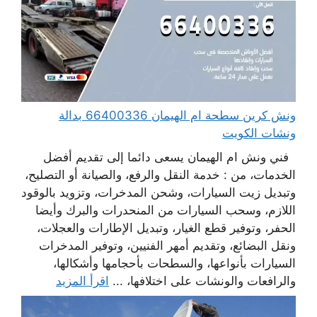
ونش كرين سطحة ام الهيمان 66400336 بدالة
ونشات الكويت
فني ونش ام الهيمان يسعى دائما إلى تقديم أفضل
الخدمات، من : خدمة النقل والرفع، والصيانة أو التصليح،
وتبديل زيت السيارات، وشحن المدخرات، وتزويد بالوقود
اللازم، وسحب السيارات من المنحدرات والبرك وأيضا
الحفر، وتوفير قطع الغيار، وتبديل الإطارات والعجلات،
ونقل البضائع، وتقديم أمهر الفنيين، وتوفير المدخرات
السيارات بأنواعها، والسطحات بأحجامها وأشكالها،
والرافعات والونشات على اختلافها، ...
اقرأ المزيد