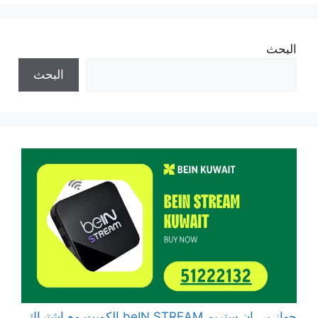
البحث
البحث
جهاز بي ان ستريم beIN STREAM الكويت مع اشتراك