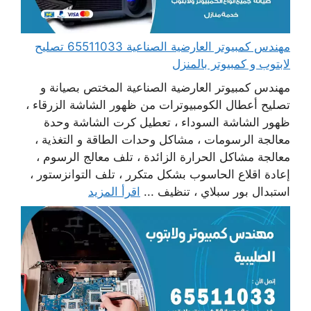
مهندس كمبيوتر العارضية الصناعية 65511033 تصليح
لابتوب و كمبيوتر بالمنزل
مهندس كمبيوتر العارضية الصناعية المختص بصيانة و
تصليح أعطال الكومبيوترات من ظهور الشاشة الزرقاء ،
ظهور الشاشة السوداء ، تعطيل كرت الشاشة وحدة
معالجة الرسومات ، مشاكل وحدات الطاقة و التغذية ،
معالجة مشاكل الحرارة الزائدة ، تلف معالج الرسوم ،
إعادة اقلاع الحاسوب بشكل متكرر ، تلف التوانزستور ،
استبدال بور سبلاي ، تنظيف ...
اقرأ المزيد