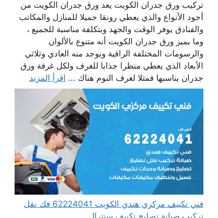
تركيب ورق جدران الكويت يعد ورق جدران الكويت من
أجود الأنواع والذي يعطي رونقا جميلا للمنازل والمكاتب
والفنادق يوفر الوقت والجهد وبتكلفة مناسبة للجميع ،
وما يميز ورق جدران الكويت أنه متنوع بالألوان
والرسومات المختلفة الراقية ويوجد منه العادي وثلاثي
الأبعاد الذي يعطي منظرا جذابا للغرف ولكل غرفة ورق
جدران يناسبها فمثلا لغرف النوم هناك ...
اقرأ المزيد
فني تكييف مركزي هندي الكويت 62224041 فك نقل
تركيب صيانة تصليح تكييف سنترال