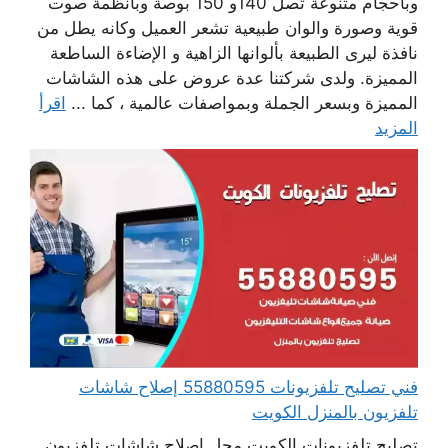
وبأحجام متنوعة تصل 140و 150 بوصة وبأنظمة صوت
قوية وصورة والوان طبيعية تشعر العميل وكانه يطل من
نافذة ليرى الطبيعة بألوانها الزاهية و الإضاءة الساطعة
المميزة. ولدى شركتنا عدة عروض على هذه الشاشات
المميزة وبسعر الجملة وبمواصفات عالمية ، كما ...
اقرأ
المزيد
فني تصليح تلفزيونات 55880595 إصلاح شاشات
تلفزيون بالمنزل الكويت
تصليح تلفزيونات الكويت محل إصلاح شاشات تلفزيون